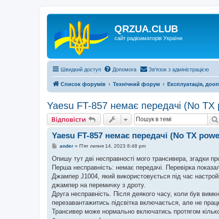
QRZUA.CLUB
сайт радіоаматорів України
Швидкий доступ
Допомога
Зв'язок з адміністрацією
Список форумів
Технічний форум
Експлуатація, доо
Yaesu FT-857 немає передачі (No TX
Відповісти
Yaesu FT-857 немає передачі (No TX pow
П
ander
»
П'ят липня 14, 2023 8:48 pm
о
в
Опишу тут дві несправності мого трансивера, згадки про 
і
Перша несправність: немає передачі. Перевірка показал
д
о
Джампер J1004, який використовується під час настрой
м
джампер на перемичку з дроту.
л
е
Друга несправність. Після деякого часу, коли був вим
н
перезавантажитись підсвітка включається, але не прац
н
я
Трансивер може нормально включатись протягом кількох 