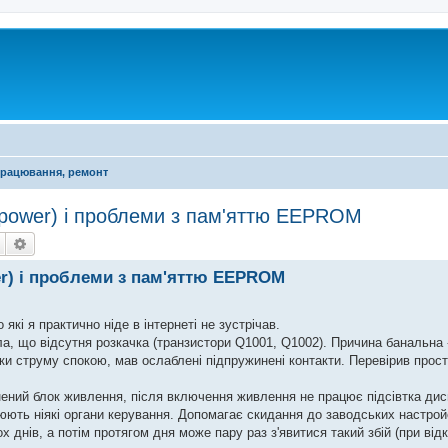
працювання, ремонт
 power) і проблеми з пам'яттю EEPROM
Пошук
Розширений пошук
er) і проблеми з пам'яттю EEPROM
які я практично ніде в інтернеті не зустрічав.
а, що відсутня розкачка (транзистори Q1001, Q1002). Причина банальна 
ки струму спокою, мав ослаблені підпружинені контакти. Перевірив прос
кнений блок живлення, після включення живлення не працює підсівтка дис
юють ніякі органи керування. Допомагає скидання до заводських настройо
днів, а потім протягом дня може пару раз з'явитися такий збій (при від