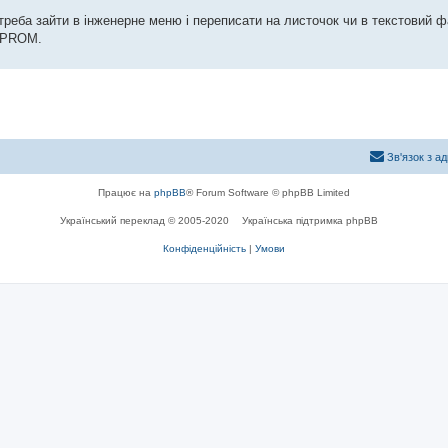
еба зайти в інженерне меню і переписати на листочок чи в текстовий ф
EEPROM.
Зв'язок з а
Працює на
phpBB
® Forum Software © phpBB Limited
Український переклад © 2005-2020
Українська підтримка phpBB
Конфіденційність
|
Умови