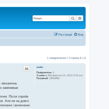
Пошук
Розширений по
Реєстрація
Вхід
1 повідомлення • Сторінка
1
з
1
ander
Повідомлень:
1
З нами з:
Вів вересня 13, 2022 9:20 pm
Позивний:
UR5NRG
- механічна.
то замінивши
плея. Після спроби
к. Але не на довго.
ключенні і включенні