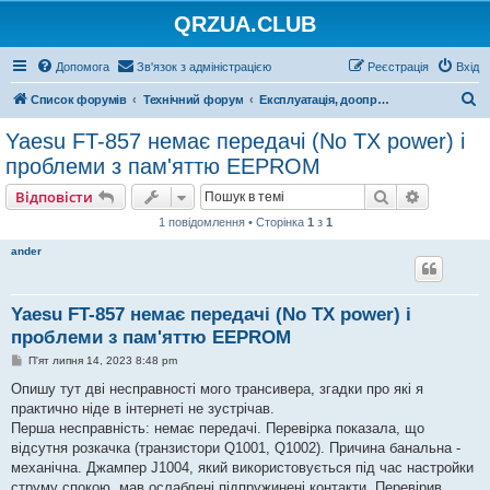
QRZUA.CLUB
Допомога
Зв'язок з адміністрацією
Реєстрація
Вхід
П
Список форумів
Технічний форум
Експлуатація, доопрацювання, ремонт
о
Yaesu FT-857 немає передачі (No TX power) і
ш
проблеми з пам'яттю EEPROM
у
Пошук
Розшире
Відповісти
к
1 повідомлення • Сторінка
1
з
1
ander
Yaesu FT-857 немає передачі (No TX power) і
проблеми з пам'яттю EEPROM
П
П'ят липня 14, 2023 8:48 pm
о
в
Опишу тут дві несправності мого трансивера, згадки про які я
і
практично ніде в інтернеті не зустрічав.
д
о
Перша несправність: немає передачі. Перевірка показала, що
м
відсутня розкачка (транзистори Q1001, Q1002). Причина банальна -
л
е
механічна. Джампер J1004, який використовується під час настройки
н
струму спокою, мав ослаблені підпружинені контакти. Перевірив