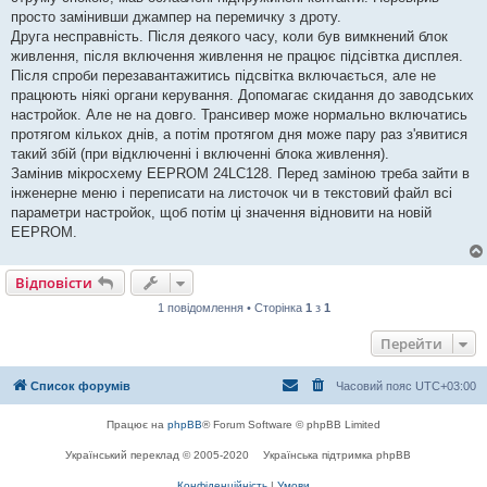
н
я
просто замінивши джампер на перемичку з дроту.
Друга несправність. Після деякого часу, коли був вимкнений блок
живлення, після включення живлення не працює підсівтка дисплея.
Після спроби перезавантажитись підсвітка включається, але не
працюють ніякі органи керування. Допомагає скидання до заводських
настройок. Але не на довго. Трансивер може нормально включатись
протягом кількох днів, а потім протягом дня може пару раз з'явитися
такий збій (при відключенні і включенні блока живлення).
Замінив мікросхему EEPROM 24LC128. Перед заміною треба зайти в
інженерне меню і переписати на листочок чи в текстовий файл всі
параметри настройок, щоб потім ці значення відновити на новій
EEPROM.
Відповісти
1 повідомлення • Сторінка
1
з
1
Перейти
Список форумів
Часовий пояс
UTC+03:00
Працює на
phpBB
® Forum Software © phpBB Limited
Український переклад © 2005-2020
Українська підтримка phpBB
Конфіденційність
|
Умови