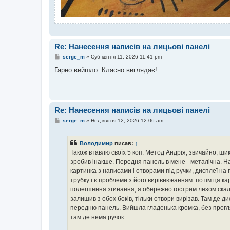
Re: Нанесення написів на лицьові панелі
П
serge_m
»
Суб квітня 11, 2026 11:41 pm
о
в
Гарно вийшло. Класно виглядає!
і
д
о
м
л
е
Re: Нанесення написів на лицьові панелі
н
н
П
serge_m
»
Нед квітня 12, 2026 12:06 am
я
о
в
і
Володимир
писав:
↑
д
о
Також втавлю своїх 5 коп. Метод Андрія, звичайно, ши
м
зробив інакше. Передня панель в мене - металічна. На 
л
е
картинка з написами і отворами під ручки, дисплеї на па
н
трубку і є проблеми з його вирівнюванням. потім ця к
н
я
полегшення згинання, я обережно гострим лезом скал
залишив з обох боків, тільки отвори вирізав. Там де 
передню панель. Вийшла гладенька кромка, без прогляд
там де нема ручок.