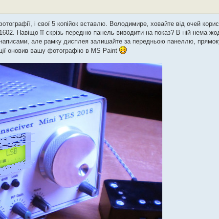
тографії, і свої 5 копійок вставлю. Володимире, ховайте від очей корис
1602. Навіщо її скрізь передню панель виводити на показ? В ній нема жо
и написами, але рамку дисплея залишайте за передньою панеллю, прямоку
ації оновив вашу фотографію в MS Paint