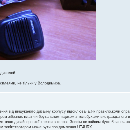
 дисплей.
сплеями, не тільки у Володимира.
ення від вишуканого дизайну корпусу підсилювача.Як правило,коли спра
ором зібраних плат чи брутальним ящиком з тельбухами вистражданого в
истачає дизайнерської клепки в голові. Зовсім не зайвим було б започат
вим топікстартером може бути повідомлення UT4URX.