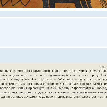
Пон т
карний, але нерівності корпуса трохи видають себе навіть через фарбу. Я в св
ній є пару місць кріплення гвинтів під потай, щоб не виступали спереду. Поті
пері і ламінується з обох сторін. Чого з обої, бо якщо з однієї, то потім листо
артинка вирізається ножицями з запасом, щоб краї загнути і зховати під боков
ьпеля зняв нижній шар ламінування в місцях згину на краях картинки. Посере
дисплей - також повторив процедуру зняття нижнього шару ламінування і загнув
ання металу. Саму картинку до панелі приклеїв на тонкий двосотронні сктч в 