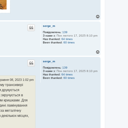
Д
о
г
serge_m
о
р
Повідомлень:
139
З нами з:
Пон лютого 17, 2025 8:10 pm
и
Has thanked:
64 times
Been thanked:
60 times
Д
о
г
serge_m
о
р
Повідомлень:
139
З нами з:
Пон лютого 17, 2025 8:10 pm
и
Has thanked:
64 times
Been thanked:
60 times
равня 08, 2023 1:02 pm
ому трансивері
м друкується
к зкручується в
ими кришками. Для
дині ламінування
 за металічну
декількох місцях,