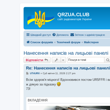
QRZUA.CLUB
сайт радіоаматорів України
Швидкий доступ
Допомога
Зв'язок з адміністрацією
Список форумів
Технічний форум
Майстерня
Нанесення написів на лицьові панелі
Відповісти
Re: Нанесення написів на лицьові панелі
П
UT4URX
»
Суб квітня 11, 2026 2:27 pm
о
в
Всім здоров'я міцного! Вдохновився постом UR5FFR і в
і
ж дякую за підказку
д
о
73!
м
л
е
н
ВКЛАДЕННЯ
н
я