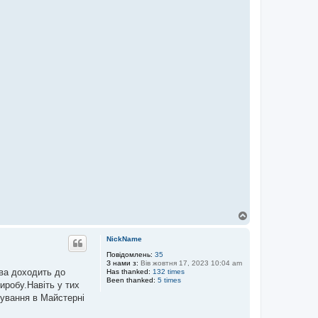
Д
о
г
NickName
о
р
Повідомлень:
35
З нами з:
Вів жовтня 17, 2023 10:04 am
и
ва доходить до
Has thanked:
132 times
Been thanked:
5 times
иробу.Навіть у тих
кування в Майстерні