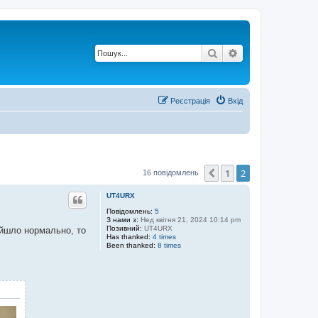
Пошук
Розширений по
Реєстрація
Вхід
1
2
Поперед.
16 повідомлень
UT4URX
Повідомлень:
5
З нами з:
Нед квітня 21, 2024 10:14 pm
Позивний:
UT4URX
ийшло нормально, то
Has thanked:
4 times
Been thanked:
8 times