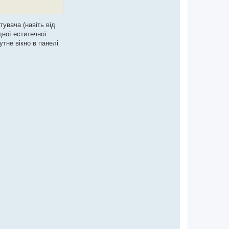
тувача (навіть від
дної еститечної
тне вікно в панелі