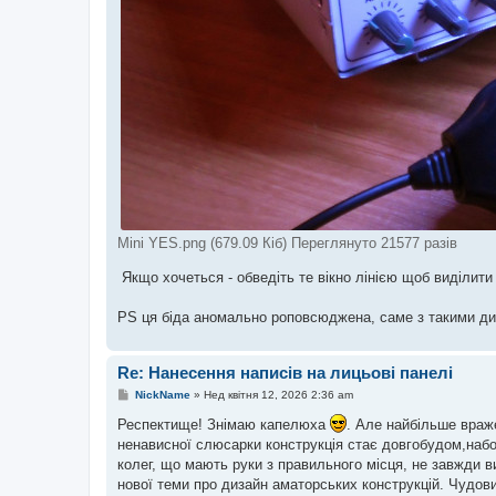
Mini YES.png (679.09 Кіб) Переглянуто 21577 разів
Якщо хочеться - обведіть те вікно лінією щоб виділити
PS ця біда аномально роповсюджена, саме з такими ди
Re: Нанесення написів на лицьові панелі
П
NickName
»
Нед квітня 12, 2026 2:36 am
о
в
Респектище! Знімаю капелюха
. Але найбільше враж
і
ненависної слюсарки конструкція стає довгобудом,наб
д
о
колег, що мають руки з правильного місця, не завжди в
м
нової теми про дизайн аматорських конструкцій. Чудо
л