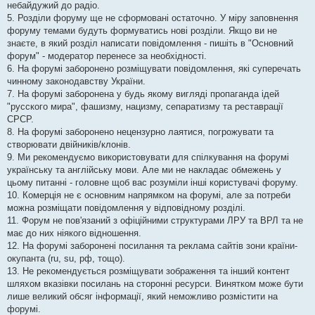
небайдужий до радіо.
5. Розділи форуму ще не сформовані остаточно. У міру заповнення
форуму темами будуть формуватись нові розділи. Якщо ви не
знаєте, в який розділ написати повідомлення - пишіть в "Основний
форум" - модератор перенесе за необхідності.
6. На форумі заборонено розміщувати повідомлення, які суперечать
чинному законодавству України.
7. На форумі заборонена у будь якому вигляді пропаганда ідей
"русского мира", фашизму, нацизму, сепаратизму та реставрації
СРСР.
8. На форумі заборонено нецензурно лаятися, погрожувати та
створювати двійників/клонів.
9. Ми рекомендуємо використовувати для спілкування на форумі
українську та англійську мови. Але ми не накладає обмежень у
цьому питанні - головне щоб вас розуміли інші користувачі форуму.
10. Комерція не є основним напрямком на форумі, але за потреби
можна розміщати повідомлення у відповідному розділі.
11. Форум не пов'язаний з офіційними структурами ЛРУ та ВРЛ та не
має до них ніякого відношення.
12. На форумі заборонені посилання та реклама сайтів зони країни-
окупанта (ru, su, рф, тощо).
13. Не рекомендується розміщувати зображення та інший контент
шляхом вказівки посилань на сторонні ресурси. Винятком може бути
лише великий обсяг інформації, який неможливо розмістити на
форумі.