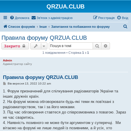
QRZUA.CLUB
Допомога
Зв'язок з адміністрацією
Реєстрація
Вхід
П
Список форумів
Інше
Запитання та побажання по форуму
о
Правила форуму QRZUA.CLUB
ш
Пошук
Розширени
Закрито
у
1 повідомлення • Сторінка
1
з
1
к
Admin
Адміністратор сайту
Правила форуму QRZUA.CLUB
П
Вів вересня 13, 2022 10:22 am
о
в
1. Форум призначений для спілкування радіоаматорів України та
і
інших дружніх країн.
д
о
2. На форумі можна обговорювати будь-які теми як пов'язані з
м
радіоаматорством, так і за його межами.
л
е
3. Під час обговорення ставтеся до співрозмовника з повагою. Зараз
н
не час сваритись.
н
я
4. Наявність позивного не може бути аргументом у суперечці. Ми
вітаємо на форумі не лише людей із позивними, а й усіх, хто