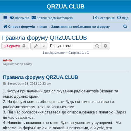
QRZUA.CLUB
Допомога
Зв'язок з адміністрацією
Реєстрація
Вхід
П
Список форумів
Інше
Запитання та побажання по форуму
о
Правила форуму QRZUA.CLUB
ш
Пошук
Розширени
Закрито
у
1 повідомлення • Сторінка
1
з
1
к
Admin
Адміністратор сайту
Правила форуму QRZUA.CLUB
П
Вів вересня 13, 2022 10:22 am
о
в
1. Форум призначений для спілкування радіоаматорів України та
і
інших дружніх країн.
д
о
2. На форумі можна обговорювати будь-які теми як пов'язані з
м
радіоаматорством, так і за його межами.
л
е
3. Під час обговорення ставтеся до співрозмовника з повагою. Зараз
н
не час сваритись.
н
я
4. Наявність позивного не може бути аргументом у суперечці. Ми
вітаємо на форумі не лише людей із позивними, а й усіх, хто