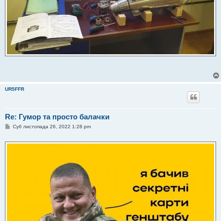
UR5FFR
Re: Гумор та просто балачки
П
Суб листопада 26, 2022 1:28 pm
о
в
і
д
о
м
л
е
н
н
я