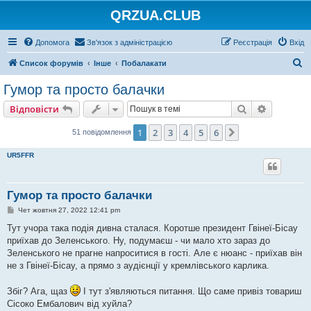
QRZUA.CLUB
Допомога
Зв'язок з адміністрацією
Реєстрація
Вхід
П
Список форумів
Інше
Побалакати
о
Гумор та просто балачки
ш
Пошук
Розшире
Відповісти
у
к
1
2
3
4
5
6
Далі
51 повідомлення
UR5FFR
Гумор та просто балачки
П
Чет жовтня 27, 2022 12:41 pm
о
в
Тут учора така подія дивна сталася. Коротше президент Гвінеї-Бісау
і
приїхав до Зеленського. Ну, подумаєш - чи мало хто зараз до
д
о
Зеленського не прагне напроситися в гості. Але є нюанс - приїхав він
м
не з Гвінеї-Бісау, а прямо з аудієнції у кремлівського карлика.
л
е
н
Збіг? Ага, щаз
І тут з'являються питання. Що саме привіз товариш
н
я
Сісоко Ембалович від хуйла?