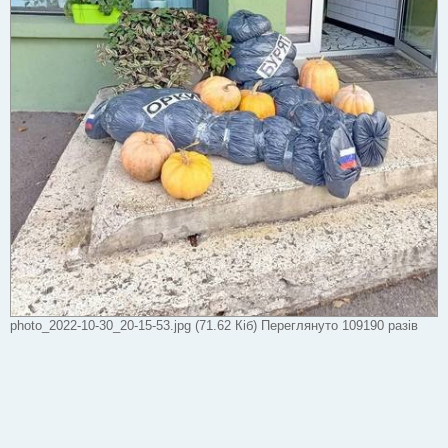
photo_2022-10-30_20-15-53.jpg (71.62 Кіб) Переглянуто 109190 разів