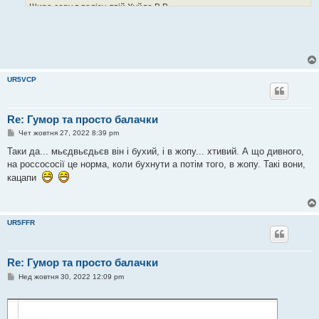
Щиро серу в валізу, твій Хуйло В.В.
UR5VCP
Re: Гумор та просто балачки
П
Чет жовтня 27, 2022 8:39 pm
о
в
Таки да... мьєдвьєдьєв він і бухий, і в жопу... хтивий. А що дивного,
і
на россососії це норма, коли бухнути а потім того, в жопу. Такі вони,
д
о
кацапи
м
л
е
н
н
UR5FFR
я
Re: Гумор та просто балачки
П
Нед жовтня 30, 2022 12:09 pm
о
в
і
д
о