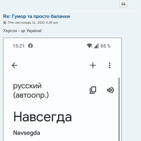
Re: Гумор та просто балачки
П
П'ят листопада 11, 2022 4:46 pm
о
в
Херсон - це Україна!
і
д
о
м
л
е
н
н
я