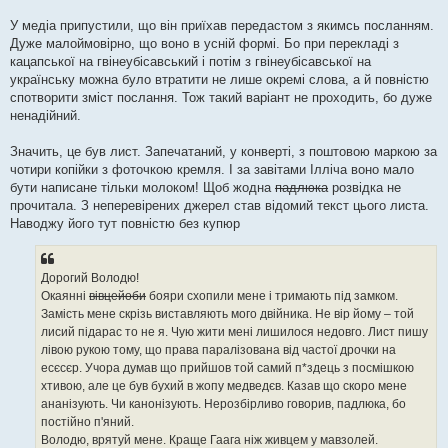
У медіа припустили, що він приїхав передастом з якимсь посланням.
Дуже малоймовірно, що воно в усній формі. Бо при перекладі з
кацапської на гвінеубісавський і потім з гвінеубісавської на
українську можна було втратити не лише окремі слова, а й повністю
спотворити зміст послання. Тож такий варіант не проходить, бо дуже
ненадійний.
Значить, це був лист. Запечатаний, у конверті, з поштовою маркою за
чотири копійки з фоточкою кремля. І за завітами Ілліча воно мало
бути написане тільки молоком! Щоб жодна
падлюка
розвідка не
прочитала. З неперевірених джерел став відомий текст цього листа.
Наводжу його тут повністю без купюр
Дорогий Володю!
Окаянні
вівцейоби
бояри схопили мене і тримають під замком.
Замість мене скрізь виставляють мого двійника. Не вір йому – той
лисий підарас то не я. Чую жити мені лишилося недовго. Лист пишу
лівою рукою тому, що права паралізована від частої дрочки на
есєсєр. Учора думав що прийшов той самий п*здець з посмішкою
хтивою, але це був бухий в жопу медведєв. Казав що скоро мене
ананізують. Чи канонізують. Нерозбірливо говорив, падлюка, бо
постійно п'яний.
Володю, врятуй мене. Краще Гаага ніж живцем у мавзолей.