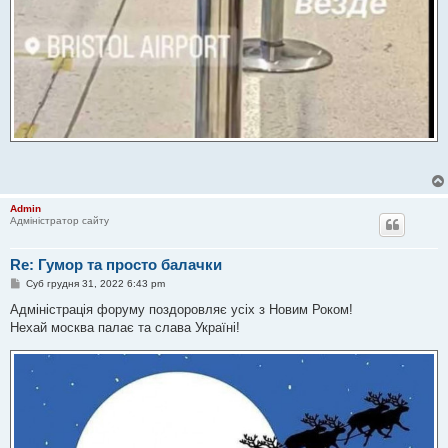
Admin
Адміністратор сайту
Re: Гумор та просто балачки
П
Суб грудня 31, 2022 6:43 pm
о
в
Адміністрація форуму поздоровляє усіх з Новим Роком!
і
Нехай москва палає та слава Україні!
д
о
м
л
е
н
н
я