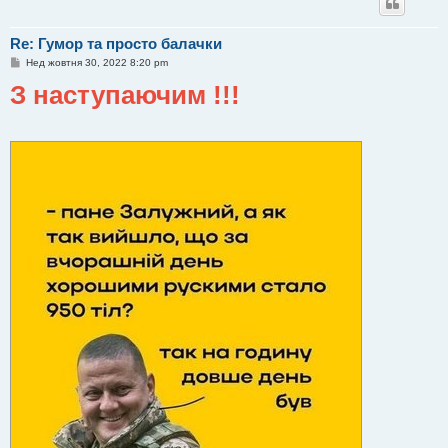
Re: Гумор та просто балачки
П
Нед жовтня 30, 2022 8:20 pm
о
З наступаючим !!!
в
і
д
о
м
л
е
н
н
я