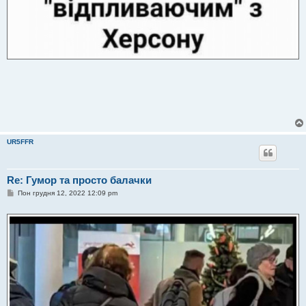
UR5FFR
Re: Гумор та просто балачки
П
Пон грудня 12, 2022 12:09 pm
о
в
і
д
о
м
л
е
н
н
я