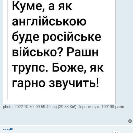
м
л
е
н
н
я
photo_2022-10-30_09-59-49.jpg (29.58 Кіб) Переглянуто 109198 разів
vasylll