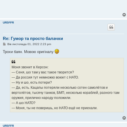
UR5FFR
Re: Гумор та просто балачки
П
Вів листопада 01, 2022 2:23 pm
о
в
Трохи баян. Мовою оригіналу
і
д
о
м
Моня звонит в Херсон:
л
е
— Сеня, шо там у вас такое творится?
н
— Да россия тут немножко воюет с НАТО.
н
я
— Ну и шо, есть потери?
— Да, есть. Кацапы потеряли несколько сотен самолётов и
вертолётов, тысячу танков, БМП, несколько кораблей, разного там
оружия, прилично народу положили.
— А шо НАТО?
— Моня, ты не поверишь, но НАТО ещё не приехали.
UR5FFR