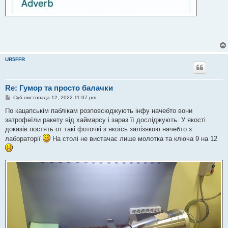
UR5FFR
Re: Гумор та просто балачки
П
Суб листопада 12, 2022 11:07 pm
о
в
По кацапськім паблікам розповсюджують інфу начебто вони
і
затрофеїли ракету від хаймарсу і зараз її досліджують. У якості
д
о
доказів постять от такі фоточкі з якоїсь залізякою начебто з
м
лабораторії
На столі не вистачає лише молотка та ключа 9 на 12
л
е
н
н
я