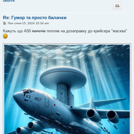
UR5FFR
Re: Гумор та просто балачки
П
Пон січня 15, 2024 10:34 am
о
в
Кажуть що А50
полетів
поплив на дозаправку до крейсера "масква"
і
д
о
м
л
е
н
н
я