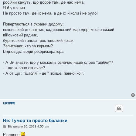
росіяни кажуть, що добре там, де нас нема.
Я б уточнив.
Не просто там, де їх нема, а де їх ніколи і не було!
Повертаються з України додому:
псковський десантник, кадировський мародер, московський
військовий радник,
бурятський танкіст, ростовський козак.
Запитання: хто за кермом?
Відповідь: водій рефрижератора.
- А Ви знаєте, що у москалів означає наше слово "шабля"?
- І що ж воно означає?
- А от що : "шабля" - це "Тихіше, панночко!".
UR5FFR
Re: Гумор та просто балачки
П
Вів грудня 26, 2023 9:55 am
о
в
Різдвяне