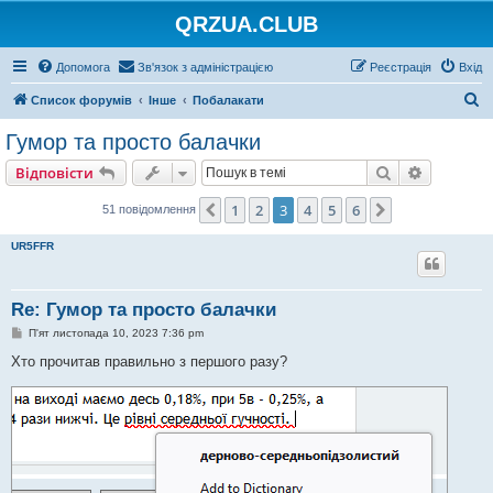
QRZUA.CLUB
Допомога
Зв'язок з адміністрацією
Реєстрація
Вхід
П
Список форумів
Інше
Побалакати
о
Гумор та просто балачки
ш
Пошук
Розшире
Відповісти
у
к
1
2
3
4
5
6
Поперед.
Далі
51 повідомлення
UR5FFR
Re: Гумор та просто балачки
П
П'ят листопада 10, 2023 7:36 pm
о
в
Хто прочитав правильно з першого разу?
і
д
о
м
л
е
н
н
я