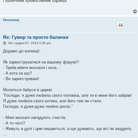
і хронічним хромосомним харакірі.
Пенсіонер
Re: Гумор та просто балачки
П
Чет грудня 07, 2023 5:35 pm
о
в
Додамо до колекції:
і
д
о
Як зареєструватися на вашому форумі?
м
- Треба вбити москаля і кота…
л
е
- А кота за що?
н
- Ви зареєстровані!
н
я
Молиться бабуся в церкві:
“Господи, я дуже любила свого чоловіка, але ти в мене його забрав!
Я дуже любила свого котика, але його теж не стало.
Господи, я дуже-дуже люблю росію.”
- Мені москалі нагадують глистів.
- А то чого?
- Живуть в дупі і цим пишаються, а ще думають, що всі їм заздрять
...