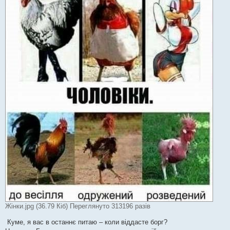
Жінки.jpg (36.79 Кіб) Переглянуто 313196 разів
Куме, я вас в останнє питаю – коли віддасте борг?