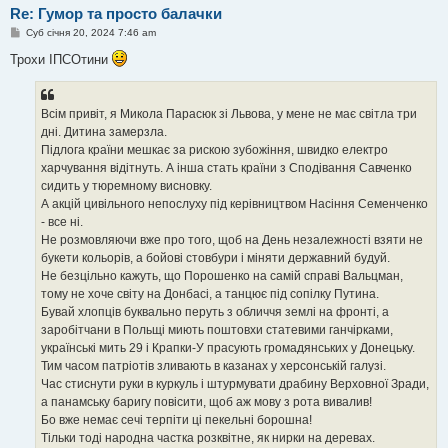
Re: Гумор та просто балачки
П
Суб січня 20, 2024 7:46 am
о
в
Трохи ІПСОтини
і
д
о
м
Всім привіт, я Микола Парасюк зі Львова, у мене не має світла три
л
е
дні. Дитина замерзла.
н
Підлога країни мешкає за рискою зубожіння, швидко електро
н
я
харчування відітнуть. А інша стать країни з Сподівання Савченко
сидить у тюремному висновку.
А акцій цивільного непослуху під керівництвом Насіння Семенченко
- все ні.
Не розмовляючи вже про того, щоб на День незалежності взяти не
букети кольорів, а бойові стовбури і міняти державний будуй.
Не безцільно кажуть, що Порошенко на самій справі Вальцман,
тому не хоче світу на Донбасі, а танцює під сопілку Путина.
Бувай хлопців буквально перуть з обличчя землі на фронті, а
заробітчани в Польщі миють поштовхи статевими ганчірками,
українські мить 29 і Крапки-У прасують громадянських у Донецьку.
Тим часом патріотів зливають в казанах у херсонській галузі.
Час стиснути руки в куркуль і штурмувати драбину Верховної Зради,
а панамську баригу повісити, щоб аж мову з рота вивалив!
Бо вже немає сечі терпіти ці пекельні борошна!
Тільки тоді народна частка розквітне, як нирки на деревах.