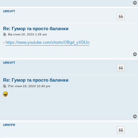
UR5VFT
Re: Гумор та просто балачки
П
Вів січня 16, 2024 1:26 am
о
в
-
https://www.youtube.com/shorts/OBgd_yXDlJo
і
д
о
м
л
UR5VFT
е
н
н
я
Re: Гумор та просто балачки
П
П'ят січня 19, 2024 10:40 pm
о
в
і
д
о
м
л
е
н
н
UR5FFR
я