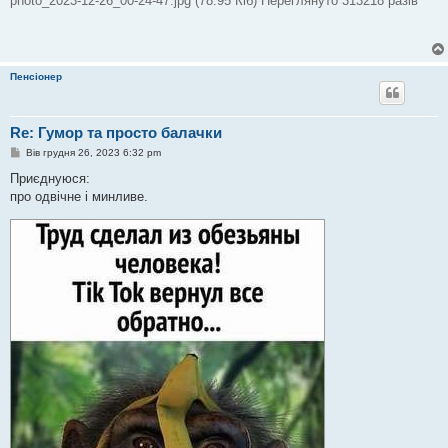
photo_2023-12-26_00-24-47.jpg (78.95 Кіб) Переглянуто 313218 разів
Пенсіонер
Re: Гумор та просто балачки
П
Вів грудня 26, 2023 6:32 pm
о
в
Приєднуюся:
і
про одвічне і минливе.
д
о
м
л
е
н
н
я