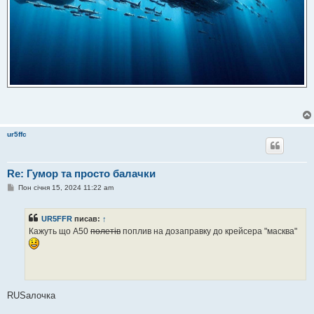
ur5ffc
Re: Гумор та просто балачки
П
Пон січня 15, 2024 11:22 am
о
в
і
UR5FFR
писав:
↑
д
о
Кажуть що А50
полетів
поплив на дозаправку до крейсера "масква"
м
л
е
н
н
я
RUSалочка