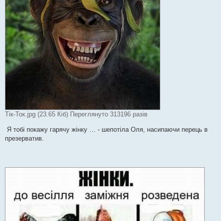
Тік-Ток.jpg (23.65 Кіб) Переглянуто 313196 разів
Я тобі покажу гарячу жінку … - шепотіла Оля, насипаючи перець в
презерватив.