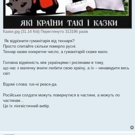
Казки.jpg (31.14 Кіб) Переглянуто 313196 разів
Як відрізнити гуманітарія від технаря?
Просто спитайте скільки померло русні.
Технар назве конкретне число, а гуманітарій скаже мало.
Головна відмінність між українцями і росіянами в тому,
що нас з малечку вчили любити свою країну, а їх – ненавидити весь
світ.
Відомі слова: rus-ні peace-да.
Російськи солдати можуть повернутися в частини, а можуть по
частинам...
Це їх лінгвістичний вибір.