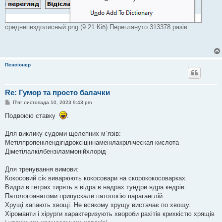
среднепиздолисный.png (9.21 Кіб) Переглянуто 313378 разів
Пенсіонер
Re: Гумор та просто балачки
П
П'ят листопада 10, 2023 9:43 pm
о
в
Подвоюю ставку
:
і
д
о
Для виклику судоми щелепних м`язів:
м
Метілпропенілендігідроксіціннаменілакріліческая кислота
л
е
Діметілалкілбензіламмонійхлорід
н
н
я
Для тренування вимови:
Кокосовий сік виварюють кокосовари на скорококосоварках.
Видри в гетрах тирять в відра в надрах тундри ядра кедрів.
Патологоанатоми припускали патологію параганглій.
Хрущі хапають хвощі. Не всякому хрущу вистачає по хвощу.
Хіроманти і хірурги характеризують хвороби рахітів крихкістю хрящів