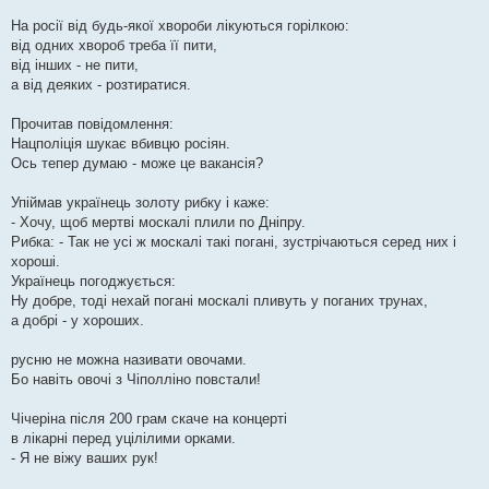
На росії від будь-якої хвороби лікуються горілкою:
від одних хвороб треба її пити,
від інших - не пити,
а від деяких - розтиратися.
Прочитав повідомлення:
Нацполіція шукає вбивцю росіян.
Ось тепер думаю - може це вакансія?
Упіймав українець золоту рибку і каже:
- Хочу, щоб мертві москалі плили по Дніпру.
Рибка: - Так не усі ж москалі такі погані, зустрічаються серед них і
хороші.
Українець погоджується:
Ну добре, тоді нехай погані москалі пливуть у поганих трунах,
а добрі - у хороших.
русню не можна називати овочами.
Бо навіть овочі з Чіполліно повстали!
Чічеріна після 200 грам скаче на концерті
в лікарні перед уцілілими орками.
- Я не віжу ваших рук!