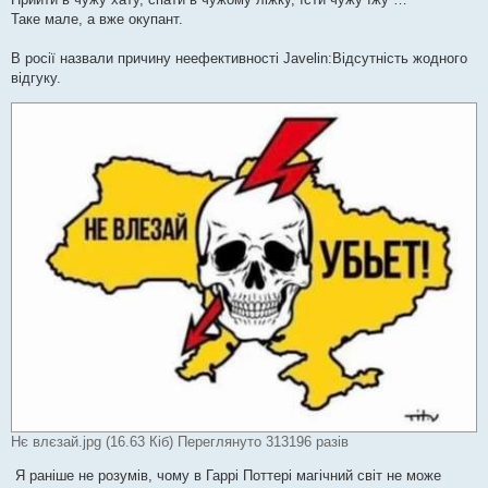
Таке мале, а вже окупант.
В росії назвали причину неефективності Javelin:Відсутність жодного
відгуку.
Нє влєзай.jpg (16.63 Кіб) Переглянуто 313196 разів
Я раніше не розумів, чому в Гаррі Поттері магічний світ не може