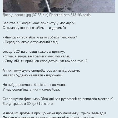
Досвід роботи.jpg (37.58 Кіб) Переглянуто 313196 разів
Запитав в Google: «час прильоту у москву?»
Отримав уточнення: «Чим …издячим?»
- Чим різниться збиття авто собаки і москаля?
- Перед собакою є тормозний слід.
Боєць ЗСУ на сповіді каже священику:
- Отче, я вчора застрелив сімох москалів.
- Сину мій, ти прийшов сповідатись чи бахвалитись?
А тих, кому дуже сподобалось жити під орками,
ми так і будемо називати - підорками.
Не вийде розмова, бо різна в нас мова.
У нас солов`їна, у них – соловйова.
Оголошуємо флешмоб "Два дні без русофобії та вбивтсва москалів".
Захід триває з 30 до 31 лютого.
Я нарешті зрозумів про що казка про машеньку і трьох ведмедів.
Прийти в чужу хату, спати в чужому ліжку, їсти чужу їжу …