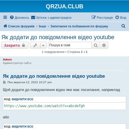
QRZUA.CLUB
Допомога
Зв'язок з адміністрацією
Реєстрація
Вхід
П
Список форумів
Інше
Запитання та побажання по форуму
о
Як додати до повідомлення відео youtube
ш
Пошук
Розширени
Закрито
у
1 повідомлення • Сторінка
1
з
1
к
Admin
Адміністратор сайту
Як додати до повідомлення відео youtube
П
Пон вересня 12, 2022 10:27 pm
о
в
Щоб додати до повідомлення відео яке має посилання, наприклад
і
д
КОД:
о
ВИДІЛИТИ ВСЕ
м
https://www.youtube.com/watch?v=abcdefgh
л
е
н
або
н
я
КОД:
ВИДІЛИТИ ВСЕ