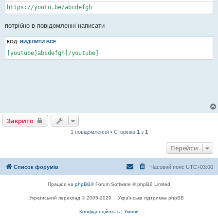
https://youtu.be/abcdefgh
потрібно в повідомленні написати
КОД:
ВИДІЛИТИ ВСЕ
[youtube]abcdefgh[/youtube]
Закрито
1 повідомлення • Сторінка
1
з
1
Перейти
Список форумів
Часовий пояс
UTC+03:00
Працює на
phpBB
® Forum Software © phpBB Limited
Український переклад © 2005-2020
Українська підтримка phpBB
Конфіденційність
|
Умови