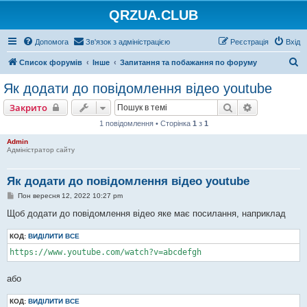
QRZUA.CLUB
Допомога
Зв'язок з адміністрацією
Реєстрація
Вхід
П
Список форумів
Інше
Запитання та побажання по форуму
о
Як додати до повідомлення відео youtube
ш
Пошук
Розширени
Закрито
у
1 повідомлення • Сторінка
1
з
1
к
Admin
Адміністратор сайту
Як додати до повідомлення відео youtube
П
Пон вересня 12, 2022 10:27 pm
о
в
Щоб додати до повідомлення відео яке має посилання, наприклад
і
д
КОД:
о
ВИДІЛИТИ ВСЕ
м
https://www.youtube.com/watch?v=abcdefgh
л
е
н
або
н
я
КОД:
ВИДІЛИТИ ВСЕ