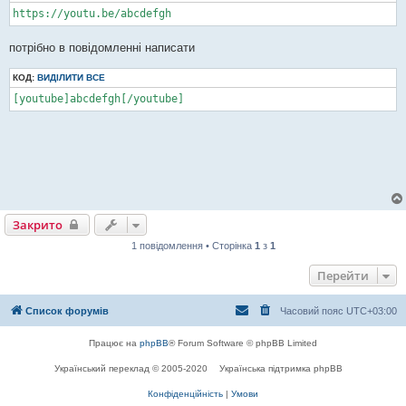
https://youtu.be/abcdefgh
потрібно в повідомленні написати
КОД:
ВИДІЛИТИ ВСЕ
[youtube]abcdefgh[/youtube]
Закрито
1 повідомлення • Сторінка
1
з
1
Перейти
Список форумів
Часовий пояс
UTC+03:00
Працює на
phpBB
® Forum Software © phpBB Limited
Український переклад © 2005-2020
Українська підтримка phpBB
Конфіденційність
|
Умови