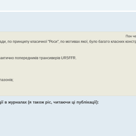
Пон че
, по принципу класичної "Роси", по мотивах якої, було багато класних констр
аскади. я робив другу реверсій тракт як у німця з невеликими змінами.. немає
актично попередників трансиверів UR5FFR.
пазонів;
ї в журналах (я також ріс, читаючи ці публікації):