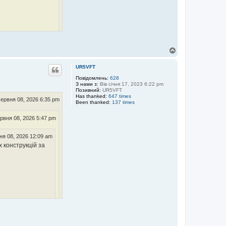
Д
о
г
UR5VFT
о
р
Повідомлень:
628
З нами з:
Вів січня 17, 2023 6:22 pm
и
Позивний:
UR5VFT
Has thanked:
647 times
ервня 08, 2026 6:35 pm
Been thanked:
137 times
су обговорювати
рвня 08, 2026 5:47 pm
ня 08, 2026 12:09 am
 конструкцій за