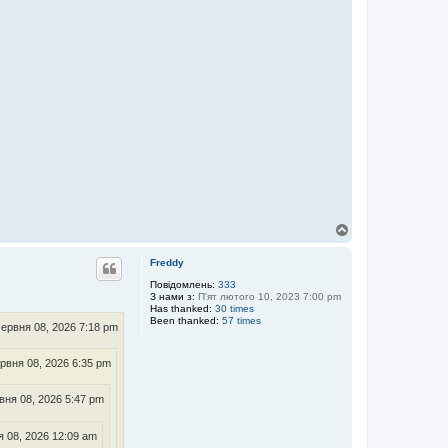
Д
о
г
Freddy
о
р
Повідомлень:
333
З нами з:
П'ят лютого 10, 2023 7:00 pm
и
Has thanked:
30 times
Been thanked:
57 times
ервня 08, 2026 7:18 pm
рвня 08, 2026 6:35 pm
вня 08, 2026 5:47 pm
 08, 2026 12:09 am