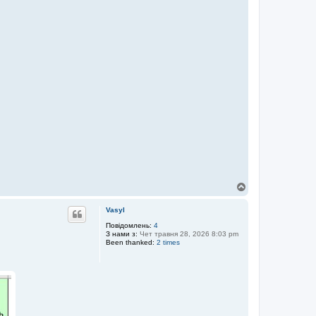
Д
о
г
Vasyl
о
р
Повідомлень:
4
З нами з:
Чет травня 28, 2026 8:03 pm
и
Been thanked:
2 times