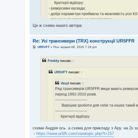
Критерії відбору:
- реверсивні каскади;
- добрі параметри приймача та можливість усіх КХ-
- відносна простота основної плати;
- публікація у радіоаматорському журналі.
Це ж схема іншого автора
Re: Усі трансивери (TRX) конструкції UR5FFR
П
UR5VFT
»
Пон червня 08, 2026 7:18 pm
о
в
і
Freddy
писав:
↑
д
о
м
ви напевно пропустили. у Андрія є тема про рев. каск
UR5VFT
писав:
↑
л
реверс тут відкрийте нову тему .. 73!
е
н
-
https://www.ur5ffr.com/viewtopic.php?t=157
Vasyl
писав:
↑
н
я
Ряд трансиверів UR5FFR вище мають реверсивні 
період 1992-2010 років.
--------------------------
Вирішив зробити для себе та інших такий ві
--------------------------
Критерії відбору:
- реверсивні каскади;
- добрі параметри приймача та можливість усіх
схеми Андрія ось. а схема для прикладу з Ару. на 2х за
- відносна простота основної плати;
-
https://www.ur5ffr.com/viewtopic.php?t=157