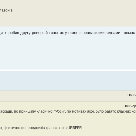
пазонів;
ди. я робив другу реверсій тракт як у німця з невеликими змінами.. нема
Пон ч
Пон чер
кади, по принципу класичної "Роси", по мотивах якої, було багато класних ко
р, фактично попередників трансиверів UR5FFR.