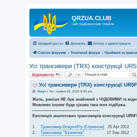
QRZUA.CLUB
сайт радіоаматорів України
Швидкий доступ
Допомога
Зв'язок з адміністрацією
Список форумів
Технічний форум
Приймачі та транс
Усі трансивери (TRX) конструкції UR
Відповісти
Усі трансивери (TRX) конструкції UR5
П
Vasyl
»
Чет травня 28, 2026 8:30 pm
о
в
Жаль, раніше НЕ був знайомий з ЧУДОВИМИ та відн
і
Можливо іншим буде цікава така моя підбірка.
д
о
-------------------------------------------------------
м
Еволюція аналогових трансиверів конструкції
UR
5
F
л
е
н
1.
Трансивер DragonFly (Стрекоза)
25 Apr 2012
н
я
2.
Трансивер "Кузнечик"
17 Sep 2012