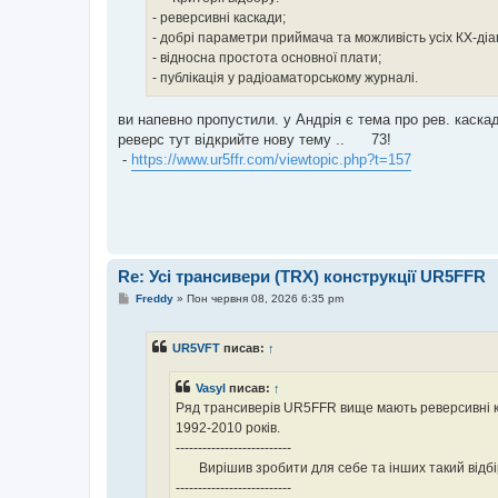
- реверсивні каскади;
- добрі параметри приймача та можливість усіх КХ-діа
- відносна простота основної плати;
- публікація у радіоаматорському журналі.
ви напевно пропустили. у Андрія є тема про рев. каска
реверс тут відкрийте нову тему .. 73!
-
https://www.ur5ffr.com/viewtopic.php?t=157
Re: Усі трансивери (TRX) конструкції UR5FFR
П
Freddy
»
Пон червня 08, 2026 6:35 pm
о
в
і
UR5VFT
писав:
↑
д
о
м
Vasyl
писав:
↑
л
е
Ряд трансиверів UR5FFR вище мають реверсивні кас
н
1992-2010 років.
н
я
--------------------------
Вирішив зробити для себе та інших такий відбі
--------------------------