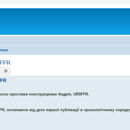
ивери
5FFR
Пошук
Розширений пошук
FFR
осно простими конструкціями Андрія,
UR
5
FFR
.
FR
, починаючи від дати першої публікації в хронологічному порядк