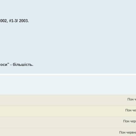
02, #1-3/ 2003.
оси" - більшість.
Пон ч
Пон че
Пон чер
Пон червня