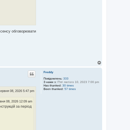
є сенсу обговорювати
Д
о
г
Freddy
о
р
Повідомлень:
333
З нами з:
П'ят лютого 10, 2023 7:00 pm
и
Has thanked:
30 times
Been thanked:
57 times
ервня 08, 2026 5:47 pm
вня 08, 2026 12:09 am
нструкцій за період