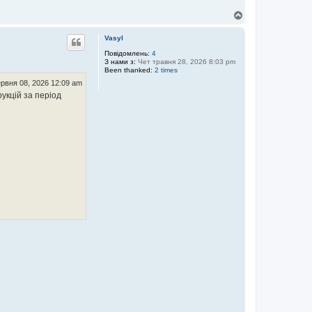
Д
о
г
Vasyl
о
р
Повідомлень:
4
З нами з:
Чет травня 28, 2026 8:03 pm
и
Been thanked:
2 times
рвня 08, 2026 12:09 am
укцій за період
 сенсу обговорювати