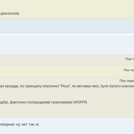
діапазонів;
Пон ч
ади. я робив другу реверсій тракт як у німця з невеликими змінами.. немає сен
Пон че
Пон черв
каскади, по принципу класичної "Роси", по мотивах якої, було багато класних
дбір, фактично попередників трансиверів UR5FFR.
 КХ-діапазонів;
творних ну нет так ні.