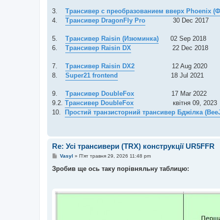
3.
Трансивер с преобразованием вверх
Phoenix
(Ф
4.
Трансивер DragonFly Pro
30 Dec 2017
5.
Трансивер Raisin (Изюминка)
02 Sep 2018
6.
Трансивер Raisin DX
22 Dec 2018
7.
Трансивер Raisin DX2
12 Aug 2020
8.
Super21 frontend
18 Jul 2021
9.
Трансивер DoubleFox
17 Mar 2022
9.2.
Трансивер DoubleFox
квітня 09, 2023
10.
Простий транзисторний трансивер Бджілка (
Bee
Re: Усі трансивери (TRX) конструкції UR5FFR
П
Vasyl
»
П'ят травня 29, 2026 11:48 pm
о
в
Зробив ще ось таку порівняльну таблицю:
і
д
о
м
л
е
н
н