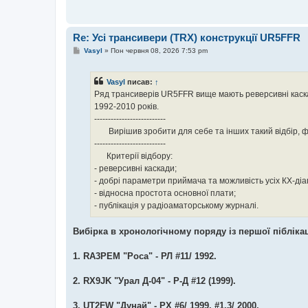
- публікація у радіоаматорському журналі.
Re: Усі трансивери (TRX) конструкції UR5FFR
П
Vasyl
»
Пон червня 08, 2026 7:53 pm
о
в
і
Vasyl
писав:
↑
д
о
Ряд трансиверів UR5FFR вище мають реверсивні каскади
м
1992-2010 років.
л
ви напевно пропустили. у Андрія є тема про рев. к
е
--------------------------
н
реверс тут відкрийте нову тему .. 73!
Вирішив зробити для себе та інших такий відбір, ф
н
-
https://www.ur5ffr.com/viewtopic.php?t=157
я
--------------------------
Критерії відбору:
- реверсивні каскади;
- добрі параметри приймача та можливість усіх КХ-діа
- відносна простота основної плати;
- публікація у радіоаматорському журналі.
Це ж схема іншого автора
Вибірка в хронологічному поряду із першої піблікаці
1. RA3PEM "Роса" - РЛ #11/ 1992.
2. RX9JK "Урал Д-04" - Р-Д #12 (1999).
3. UT2FW "Дунай" - РХ #6/ 1999, #1,3/ 2000.