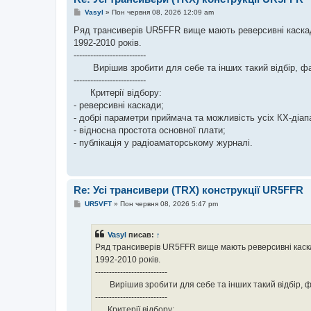
П
Vasyl
»
Пон червня 08, 2026 12:09 am
о
в
Ряд трансиверів UR5FFR вище мають реверсивні каскади,
і
1992-2010 років.
д
о
--------------------------
м
Вирішив зробити для себе та інших такий відбір, фа
л
е
--------------------------
н
Критерії відбору:
н
я
- реверсивні каскади;
- добрі параметри приймача та можливість усіх КХ-діапа
- відносна простота основної плати;
- публікація у радіоаматорському журналі.
Re: Усі трансивери (TRX) конструкції UR5FFR
П
UR5VFT
»
Пон червня 08, 2026 5:47 pm
о
в
і
Vasyl
писав:
↑
д
о
Ряд трансиверів UR5FFR вище мають реверсивні каскади
м
1992-2010 років.
л
е
--------------------------
н
Вирішив зробити для себе та інших такий відбір, ф
н
я
--------------------------
Критерії відбору: