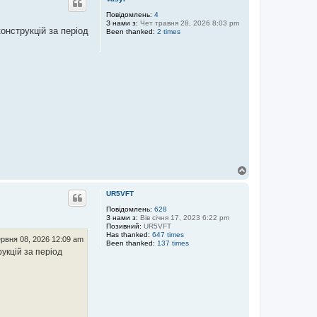
о
р
Повідомлень:
4
З нами з:
Чет травня 28, 2026 8:03 pm
и
онструкцій за період
Been thanked:
2 times
Д
о
г
UR5VFT
о
р
Повідомлень:
628
З нами з:
Вів січня 17, 2023 6:22 pm
и
Позивний:
UR5VFT
Has thanked:
647 times
рвня 08, 2026 12:09 am
Been thanked:
137 times
укцій за період