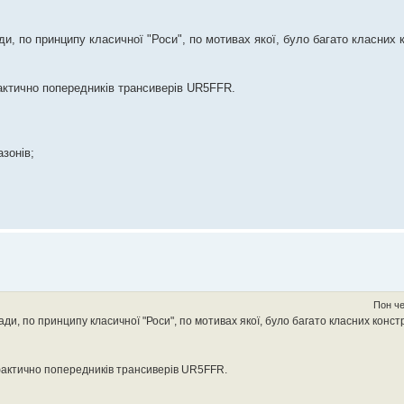
 по принципу класичної "Роси", по мотивах якої, було багато класних к
ктично попередників трансиверів UR5FFR.
зонів;
Пон че
, по принципу класичної "Роси", по мотивах якої, було багато класних констр
актично попередників трансиверів UR5FFR.