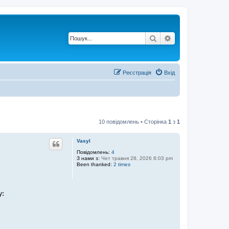
Пошук
Розширений по
Реєстрація
Вхід
10 повідомлень • Сторінка
1
з
1
Vasyl
Повідомлень:
4
З нами з:
Чет травня 28, 2026 8:03 pm
Been thanked:
2 times
у: