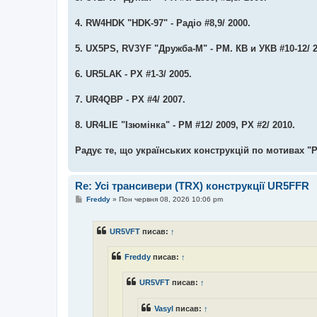
4. RW4HDK "HDK-97" - Радіо #8,9/ 2000.
5. UX5PS, RV3YF "Дружба-М" - РМ. КВ и УКВ #10-12/ 20
6. UR5LAK - РХ #1-3/ 2005.
7. UR4QBP - РХ #4/ 2007.
8. UR4LIE "Ізюмінка" - РМ #12/ 2009, РХ #2/ 2010.
Радує те, що українських конструкцій по мотивах "Р
Re: Усі трансивери (TRX) конструкції UR5FFR
П
Freddy
»
Пон червня 08, 2026 10:06 pm
о
в
і
UR5VFT
писав:
↑
д
о
м
Freddy
писав:
↑
л
е
н
UR5VFT
писав:
↑
н
я
Vasyl
писав:
↑