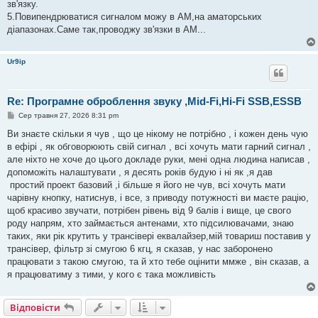
зв'язку.
5.Повипендрюватися сигналом можу в АМ,на аматорських
діапазонах.Саме так,проводжу зв'язки в АМ...
Ur9ip
Re: Програмне оброблення звуку ,Mid-Fi,Hi-Fi SSB,ESSB
П
Сер травня 27, 2026 8:31 pm
о
в
Ви знаєте скільки я чув , що це нікому не потрібно , і кожен день чую
і
в ефірі , як обговорюють свій сигнал , всі хочуть мати гарний сигнал ,
д
о
але ніхто не хоче до цього докладе руки, мені одна людина написав ,
м
допоможіть налаштувати , я десять років будую і ні як ,я дав
л
е
простий проект базовий ,і більше я його не чув, всі хочуть мати
н
чарівну кнопку, натиснув, і все, з приводу потужності ви маєте рацію,
н
я
щоб красиво звучати, потрібен рівень від 9 балів і вище, це свого
роду напрям, хто займається антенами, хто підсилювачами, знаю
таких, яки рік крутить у трансівері еквалайзер,мій товариш поставив у
трансівер, фільтр зі смугою 6 кгц, я сказав, у нас заборонено
працювати з такою смугою, та й хто тебе оцінити ммже , він сказав, а
я працюватиму з тими, у кого є така можливість
Відповісти