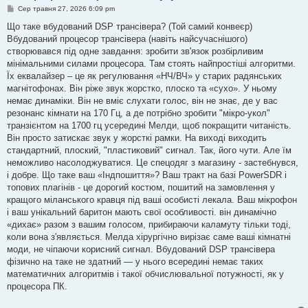
П
Сер травня 27, 2026 6:09 pm
о
в
Що таке вбудований DSP трансівера? (Той самий конвеєр)
і
Вбудований процесор трансівера (навіть найсучаснішого)
д
о
створювався під одне завдання: зробити зв'язок розбірливим
м
мінімальними силами процесора. Там стоять найпростіші алгоритми.
л
е
Їх еквалайзер – це як регулювання «НЧ/ВЧ» у старих радянських
н
магнітофонах. Він ріже звук жорстко, плоско та «сухо». У ньому
н
я
немає динаміки. Він не вміє слухати голос, він не знає, де у вас
резонанс кімнати на 170 Гц, а де потрібно зробити "мікро-укол"
транзієнтом на 1700 гц усередині Мелди, щоб покращити читаність.
Він просто затискає звук у жорсткі рамки. На виході виходить
стандартний, плоский, "пластиковий" сигнал. Так, його чути. Але їм
неможливо насолоджуватися. Це спецодяг з магазину - застебнувся,
і добре. Що таке ваш «Індпошиття»? Ваш тракт на базі PowerSDR і
топових плагінів - це дорогий костюм, пошитий на замовлення у
кращого міланського кравця під ваші особисті лекала. Ваш мікрофон
і ваш унікальний баритон мають свої особливості. він динамічно
«дихає» разом з вашим голосом, прибираючи каламуту тільки тоді,
коли вона з'являється. Мелда хірургічно вирізає саме ваші кімнатні
моди, не чіпаючи корисний сигнал. Вбудований DSP трансівера
фізично на таке не здатний — у нього всередині немає таких
математичних алгоритмів і такої обчислювальної потужності, як у
процесора ПК.