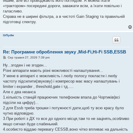
іншим, але всі проводжають його поглядом. А можна їхати
«трактором» посередині дороги, заважати всім, а їхати повільно і
галасливо.
Справа не в ширині фільтра, а в чистоті Gain Staging та правильній
підготовці спектру.
Ur5ydw
Re: Програмне оброблення звуку ,Mid-Fi,Hi-Fi SSB,ESSB
П
Сер травня 27, 2026 7:39 pm
о
в
Ну...згоден і не згоден...
і
Різні аппарати мають різні можливості налаштування...
д
о
У мене в аппараті є можливість і любу полосу покласти і любу
м
частоту підсилити(звукову) і компресор має масу налаштувань і
л
е
limiter і expander , threshold,gate і тд.....
н
Але є два нюанса
н
я
1.кількість станцій працюючих телефоном впала до Чортиків(всі
підсіли на цифру)...
2.для Essb треба трошки і потужності дати,щоб ту всю красу було
чутно відповідно.
3.При роботі з ДХ то все до одного місця,там то не зацінять,особливо
якщо сигнал буде слабенький.
4.особисто віддаю перевагу CESSB,воно чітко впливає на дальність