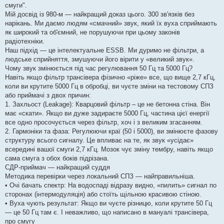
смуги".
Мій досвід із 980-м — найкращий доказ цього. 300 зв'язків без
нарікань. Ми даємо людям «смачний» звук, який їх вуха сприймають
як широкий та об'ємний, не порушуючи при цьому законів
радіотехніки.
Наш підхід — це інтелектуальне ESSB. Ми дуримо не фільтри, а
людське сприйняття, змушуючи його вірити у «великий звук».
Чому звук змінюється під час регулювання 50 Гц та 5000 Гц?
Навіть якщо фільтр трансівера фізично «ріже» все, що вище 2,7 кГц,
коли ви крутите 5000 Гц в обробці, ви чуєте зміни на тестовому СПЗ
або приймачі з двох причин:
1. Захльост (Leakage): Кварцовий фільтр – це не бетонна стіна. Він
має «скати». Якщо ви дуже задираєте 5000 Гц, частина цієї енергії
все одно просочується через фільтр, хоч і з великим згасанням.
2. Гармоніки та фаза: Регулюючи краї (50 і 5000), ви змінюєте фазову
структуру всього сигналу. Це впливає на те, як звук «усідає»
всередині вашої смуги 2,7 кГц. Мозок чує зміну тембру, навіть якщо
сама смуга з обох боків підрізана.
СДР-приймач — найкращий суддя
Методика перевірки через локальний СПЗ — найправильніша.
• Очі бачать спектр: На водоспаді відразу видно, «пилить» сигнал по
сторонах (інтермодуляція) або стоїть щільною красивою стіною.
• Вуха чують результат: Якщо ви чуєте різницю, коли крутите 50 Гц
— це 50 Гц там є. І неважливо, що написано в мануалі трансівера,
про смугу