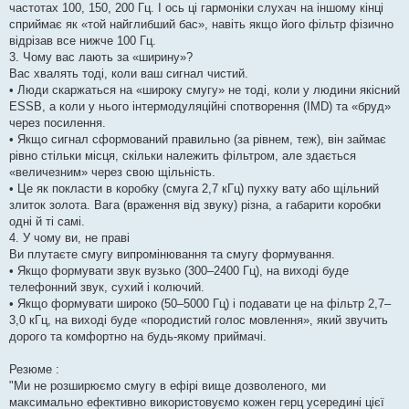
частотах 100, 150, 200 Гц. І ось ці гармоніки слухач на іншому кінці
сприймає як «той найглибший бас», навіть якщо його фільтр фізично
відрізав все нижче 100 Гц.
3. Чому вас лають за «ширину»?
Вас хвалять тоді, коли ваш сигнал чистий.
• Люди скаржаться на «широку смугу» не тоді, коли у людини якісний
ESSB, а коли у нього інтермодуляційні спотворення (IMD) та «бруд»
через посилення.
• Якщо сигнал сформований правильно (за рівнем, теж), він займає
рівно стільки місця, скільки належить фільтром, але здається
«величезним» через свою щільність.
• Це як покласти в коробку (смуга 2,7 кГц) пухку вату або щільний
злиток золота. Вага (враження від звуку) різна, а габарити коробки
одні й ті самі.
4. У чому ви, не праві
Ви плутаєте смугу випромінювання та смугу формування.
• Якщо формувати звук вузько (300–2400 Гц), на виході буде
телефонний звук, сухий і колючий.
• Якщо формувати широко (50–5000 Гц) і подавати це на фільтр 2,7–
3,0 кГц, на виході буде «породистий голос мовлення», який звучить
дорого та комфортно на будь-якому приймачі.
Резюме :
"Ми не розширюємо смугу в ефірі вище дозволеного, ми
максимально ефективно використовуємо кожен герц усередині цієї