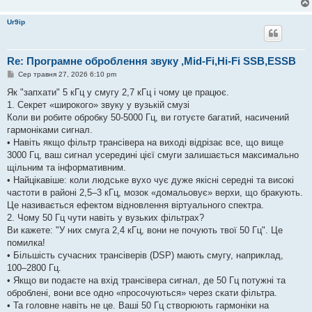
Ur9ip
Re: Програмне оброблення звуку ,Mid-Fi,Hi-Fi SSB,ESSB
П
Сер травня 27, 2026 6:10 pm
о
в
Як "запхати" 5 кГц у смугу 2,7 кГц і чому це працює.
і
1. Секрет «широкого» звуку у вузькій смузі
д
о
Коли ви робите обробку 50-5000 Гц, ви готуєте багатий, насичений
м
гармоніками сигнал.
л
е
• Навіть якщо фільтр трансівера на виході відрізає все, що вище
н
3000 Гц, ваш сигнал усередині цієї смуги залишається максимально
н
я
щільним та інформативним.
• Найцікавіше: коли людське вухо чує дуже якісні середні та високі
частоти в районі 2,5–3 кГц, мозок «домальовує» верхи, що бракують.
Це називається ефектом відновлення віртуального спектра.
2. Чому 50 Гц чути навіть у вузьких фільтрах?
Ви кажете: "У них смуга 2,4 кГц, вони не почують твої 50 Гц". Це
помилка!
• Більшість сучасних трансіверів (DSP) мають смугу, наприклад,
100–2800 Гц.
• Якщо ви подаєте на вхід трансівера сигнал, де 50 Гц потужні та
оброблені, вони все одно «просочуються» через скати фільтра.
• Та головне навіть не це. Ваші 50 Гц створюють гармоніки на