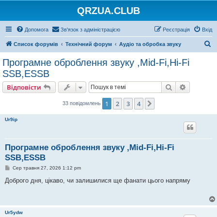
QRZUA.CLUB
Допомога
Зв'язок з адміністрацією
Реєстрація
Вхід
П
Список форумів
Технічний форум
Аудіо та обробка звуку
о
Програмне оброблення звуку ,Mid-Fi,Hi-Fi
ш
SSB,ESSB
у
Пошук
Розшире
Відповісти
к
1
2
3
4
Далі
33 повідомлень
Ur9ip
Програмне оброблення звуку ,Mid-Fi,Hi-Fi
SSB,ESSB
П
Сер травня 27, 2026 1:12 pm
о
в
Доброго дня, цікаво, чи залишилися ще фанати цього напряму
і
д
о
м
л
Ur5ydw
е