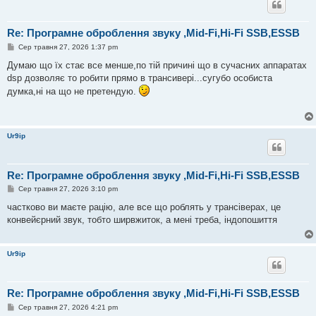
н
н
я
Re: Програмне оброблення звуку ,Mid-Fi,Hi-Fi SSB,ESSB
П
Сер травня 27, 2026 1:37 pm
о
в
Думаю що їх стає все менше,по тій причині що в сучасних аппаратах
і
dsp дозволяє то робити прямо в трансивері...сугубо особиста
д
о
думка,ні на що не претендую.
м
л
е
н
н
Ur9ip
я
Re: Програмне оброблення звуку ,Mid-Fi,Hi-Fi SSB,ESSB
П
Сер травня 27, 2026 3:10 pm
о
в
частково ви маєте рацію, але все що роблять у трансіверах, це
і
конвейєрний звук, тобто ширвжиток, а мені треба, індопошиття
д
о
м
л
Ur9ip
е
н
н
я
Re: Програмне оброблення звуку ,Mid-Fi,Hi-Fi SSB,ESSB
П
Сер травня 27, 2026 4:21 pm
о