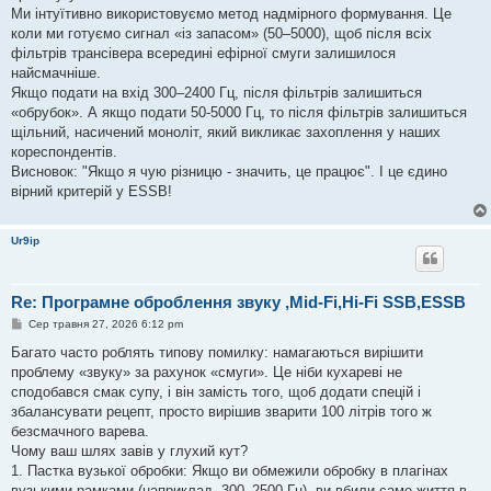
Ми інтуїтивно використовуємо метод надмірного формування. Це
коли ми готуємо сигнал «із запасом» (50–5000), щоб після всіх
фільтрів трансівера всередині ефірної смуги залишилося
найсмачніше.
Якщо подати на вхід 300–2400 Гц, після фільтрів залишиться
«обрубок». А якщо подати 50-5000 Гц, то після фільтрів залишиться
щільний, насичений моноліт, який викликає захоплення у наших
кореспондентів.
Висновок: "Якщо я чую різницю - значить, це працює". І це єдино
вірний критерій у ESSB!
Ur9ip
Re: Програмне оброблення звуку ,Mid-Fi,Hi-Fi SSB,ESSB
П
Сер травня 27, 2026 6:12 pm
о
в
Багато часто роблять типову помилку: намагаються вирішити
і
проблему «звуку» за рахунок «смуги». Це ніби кухареві не
д
о
сподобався смак супу, і він замість того, щоб додати спецій і
м
збалансувати рецепт, просто вирішив зварити 100 літрів того ж
л
е
безсмачного варева.
н
Чому ваш шлях завів у глухий кут?
н
я
1. Пастка вузької обробки: Якщо ви обмежили обробку в плагінах
вузькими рамками (наприклад, 300–2500 Гц), ви вбили саме життя в