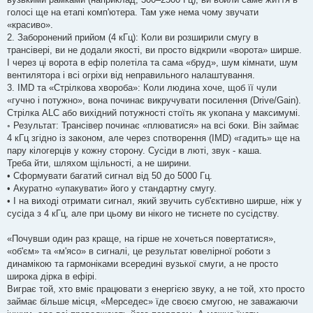
голосі ще на етапі комп'ютера. Там уже нема чому звучати
«красиво».
2. Заборонений прийом (4 кГц): Коли ви розширили смугу в
трансівері, ви не додали якості, ви просто відкрили «ворота» ширше.
І через ці ворота в ефір полетіла та сама «бруд», шум кімнати, шум
вентилятора і всі огріхи від неправильного налаштування.
3. IMD та «Стрілкова хвороба»: Коли людина хоче, щоб її чули
«гучно і потужно», вона починає викручувати посилення (Drive/Gain).
Стрілка ALC або вихідний потужності стоїть як укопана у максимумі.
◦ Результат: Трансівер починає «плюватися» на всі боки. Він займає
4 кГц згідно із законом, але через спотворення (IMD) «гадить» ще на
пару кілогерців у кожну сторону. Сусіди в люті, звук - каша.
Треба йти, шляхом щільності, а не ширини.
• Сформувати багатий сигнал від 50 до 5000 Гц.
• Акуратно «упакувати» його у стандартну смугу.
• І на виході отримати сигнал, який звучить суб'єктивно ширше, ніж у
сусіда з 4 кГц, але при цьому ви нікого не тиснете по сусідству.
«Почувши один раз краще, на гірше не хочеться повертатися»,
«об'єм» та «м'ясо» в сигналі, це результат ювелірної роботи з
динамікою та гармоніками всередині вузької смуги, а не просто
широка дірка в ефірі.
Виграє той, хто вміє працювати з енергією звуку, а не той, хто просто
займає більше місця, «Мерседес» їде своєю смугою, не заважаючи