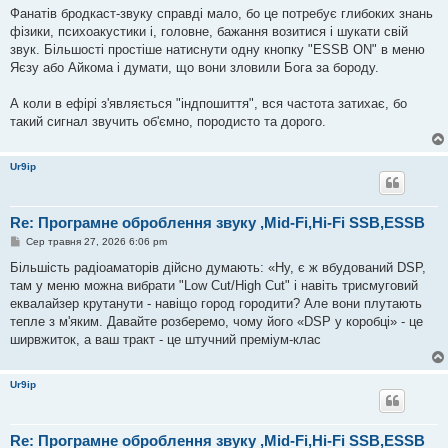
в
Фанатів бродкаст-звуку справді мало, бо це потребує глибоких знань
і
фізики, психоакустики і, головне, бажання возитися і шукати свій
д
о
звук. Більшості простіше натиснути одну кнопку "ESSB ON" в меню
м
Яєзу або Айкома і думати, що вони зловили Бога за бороду.
л
е
н
А коли в ефірі з'являється "індпошиття", вся частота затихає, бо
н
я
такий сигнал звучить об'ємно, породисто та дорого.
Ur9ip
Re: Програмне оброблення звуку ,Mid-Fi,Hi-Fi SSB,ESSB
П
Сер травня 27, 2026 6:06 pm
о
в
Більшість радіоаматорів дійсно думають: «Ну, є ж вбудований DSP,
і
там у меню можна вибрати "Low Cut/High Cut" і навіть трисмуговий
д
о
еквалайзер крутанути - навіщо город городити? Але вони плутають
м
тепле з м'яким. Давайте розберемо, чому його «DSP у коробці» - це
л
е
ширвжиток, а ваш тракт - це штучний преміум-клас
н
н
я
Ur9ip
Re: Програмне оброблення звуку ,Mid-Fi,Hi-Fi SSB,ESSB