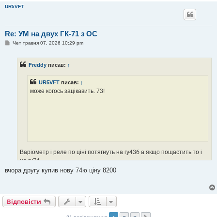
UR5VFT
Re: УМ на двух ГК-71 з ОС
П
Чет травня 07, 2026 10:29 pm
о
в
і
Freddy
писав:
↑
д
о
м
UR5VFT
писав:
↑
л
е
може когось зацікавить. 73!
н
н
я
Варіометр і реле по ціні потягнуть на гу43б а якщо пощастить то і
на гу74 ...
вчора другу купив нову 74ю ціну 8200
Відповісти