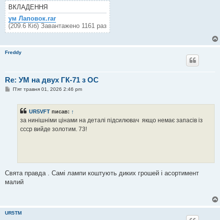
л
ВКЛАДЕННЯ
е
н
ум Лаповок.rar
н
(209.6 Кіб) Завантажено 1161 раз
я
Freddy
Re: УМ на двух ГК-71 з ОС
П
П'ят травня 01, 2026 2:46 pm
о
в
і
UR5VFT
писав:
↑
д
о
за нинішніми цінами на деталі підсилювач якщо немає запасів із
м
ссср вийде золотим. 73!
л
е
н
н
я
Свята правда . Самі лампи коштують диких грошей і асортимент
малий
UR5TM