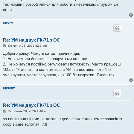
такі лампи і розроблялися для роботи з невеликим струмом 1-ї
сітки...
UR5TM
Re: УМ на двух ГК-71 з ОС
П
Вів квітня 28, 2026 8:36 am
о
в
Доброго ранку. Чому в катод, причини дві:
і
1. Не хочеться бавитись з напруга ми на сітку.
д
о
2. Не хочеться постійно регулювати потужність. Часто працюєш
м
100вт і їх досить, а коли вмикаєш УМ, то постійно потрібно
л
е
зменшувати, часто забуваєш, що 100 Вт накрутив. Якось так.
н
н
я
UR5VFT
Re: УМ на двух ГК-71 з ОС
П
Сер квітня 29, 2026 1:40 am
о
в
за нинішніми цінами на деталі підсилювач якщо немає запасів із
і
ссср вийде золотим. 73!
д
о
м