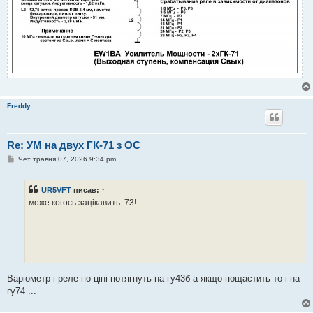
Freddy
Re: УМ на двух ГК-71 з ОС
П
Чет травня 07, 2026 9:34 pm
о
в
і
UR5VFT
писав:
↑
д
о
може когось зацікавить. 73!
м
л
е
н
н
я
Варіометр і реле по ціні потягнуть на гу43б а якщо пощастить то і на
гу74 ...