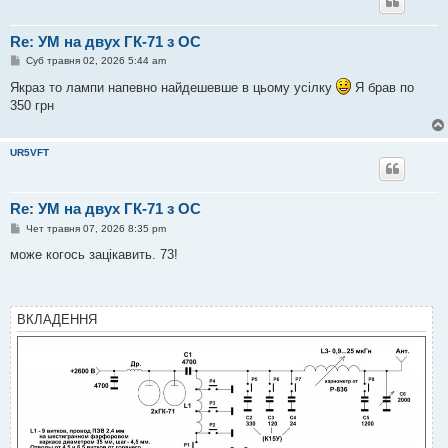
Re: УМ на двух ГК-71 з ОС
П
Суб травня 02, 2026 5:44 am
о
в
Якраз то лампи напевно найдешевше в цьому усілку
Я брав по
і
350 грн
д
о
м
л
UR5VFT
е
н
н
я
Re: УМ на двух ГК-71 з ОС
П
Чет травня 07, 2026 8:35 pm
о
в
може когось зацікавить. 73!
і
д
о
м
л
ВКЛАДЕННЯ
е
н
н
я