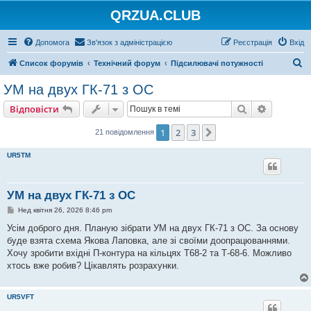
QRZUA.CLUB
Допомога
Зв'язок з адміністрацією
Реєстрація
Вхід
П
Список форумів
Технічний форум
Підсилювачі потужності
о
УМ на двух ГК-71 з ОС
ш
Пошук
Розшире
Відповісти
у
к
1
2
3
Далі
21 повідомлення
UR5TM
УМ на двух ГК-71 з ОС
П
Нед квітня 26, 2026 8:46 pm
о
в
Усім доброго дня. Планую зібрати УМ на двух ГК-71 з ОС. За основу
і
буде взята схема Якова Лаповка, але зі своїми доопрацюваннями.
д
о
Хочу зробити вхідні П-контура на кільцях Т68-2 та Т-68-6. Можливо
м
хтось вже робив? Цікавлять розрахунки.
л
е
н
н
UR5VFT
я