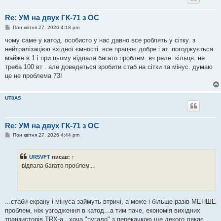
Re: УМ на двух ГК-71 з ОС
П
Пон квітня 27, 2026 4:18 pm
о
в
чому саме у катод. особисто у нас давно все роблять у сітку. з
і
нейтралізацією вхідної ємності. все працює добре і ат. погоджується
д
о
майже в 1 і при цьому відпала багато проблем. вч реле. кільця. не
м
треба 100 вт . але доведеться зробити стаб на сітки та мінус. думаю
л
е
це не проблема 73!
н
н
я
UT8AS
Re: УМ на двух ГК-71 з ОС
П
Пон квітня 27, 2026 4:44 pm
о
в
і
UR5VFT
писав:
↑
д
о
відпала багато проблем...
м
л
е
н
н
я
...стаби екрану і мінуса займуть втричі, а може і більше разів МЕНШЕ
проблем, ніж узгодження в катод...а тим паче, економія вихідних
транзисторів TRX-а...хоча "пугало" з перекачкою ще декого лякає,