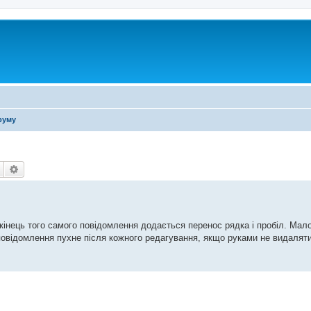
руму
Пошук
Розширений пошук
кінець того самого повідомлення додається перенос рядка і пробіл. Мало
повідомлення пухне після кожного редагування, якщо руками не видаляти