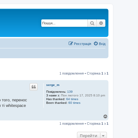
Пошук
Розширений по
Реєстрація
Вхід
1 повідомлення • Сторінка
1
з
1
serge_m
Повідомлень:
139
З нами з:
Пон лютого 17, 2025 8:10 pm
Has thanked:
64 times
 того, перенос
Been thanked:
60 times
 ті whitespace
Д
о
1 повідомлення • Сторінка
1
з
1
г
о
р
Перейти
и