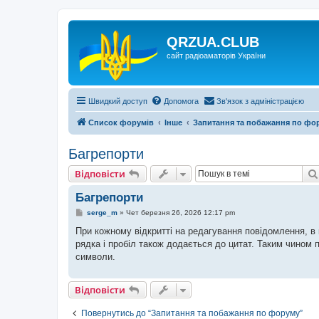
QRZUA.CLUB
сайт радіоаматорів України
Швидкий доступ
Допомога
Зв'язок з адміністрацією
Список форумів
Інше
Запитання та побажання по фо
Багрепорти
Відповісти
Багрепорти
П
serge_m
»
Чет березня 26, 2026 12:17 pm
о
в
При кожному відкритті на редагування повідомлення, в 
і
рядка і пробіл також додається до цитат. Таким чином 
д
о
символи.
м
л
е
Відповісти
н
н
я
Повернутись до “Запитання та побажання по форуму”