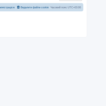
дміністрацією
Видалити файли cookie
Часовий пояс
UTC+03:00