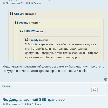
П
Чет лютого 26, 2026 6:27 pm
о
в
і
UR5VFT
писав:
↑
д
о
м
Freddy
писав:
↑
л
е
н
UR5VFT
писав:
↑
н
я
Freddy
писав:
↑
Я б зробив трансивер на 20м , але хотілося щось в
стилі старої школи , на транзисторах але на
доступних . Кварцевий фільтртна кварцах 8-9 мгц або
щось таке чого багато і не сильно дорого
Якщо уважно почитати мій допис , а саме ту його частину про степ ,
то буде ясно чого плата трансивера на фото не мій варіант .
Павло
так хто заважає. купа варіантів наприклад Стэп . Роса.
Аматор або описаний тут Бджілка
Re: Дводіапазонний SSB трансівер
П
П'ят лютого 27, 2026 7:00 am
о