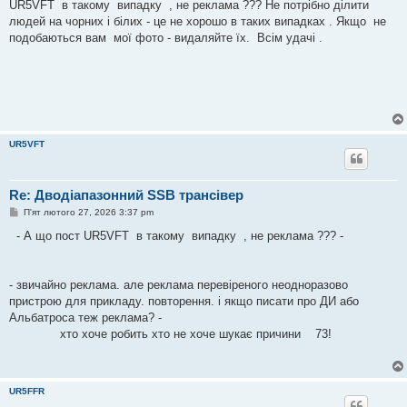
е
UR5VFT в такому випадку , не реклама ??? Не потрібно ділити
н
людей на чорних і білих - це не хорошо в таких випадках . Якщо не
н
я
подобаються вам мої фото - видаляйте їх. Всім удачі .
UR5VFT
Re: Дводіапазонний SSB трансівер
П
П'ят лютого 27, 2026 3:37 pm
о
в
- А що пост UR5VFT в такому випадку , не реклама ??? -
і
д
о
м
- звичайно реклама. але реклама перевіреного неодноразово
л
е
пристрою для прикладу. повторення. і якщо писати про ДИ або
н
Альбатроса теж реклама? -
н
я
хто хоче робить хто не хоче шукає причини 73!
UR5FFR