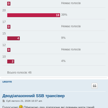
Немає голосів
0
20
39%
18
17
Немає голосів
0
15
9%
4
12
Немає голосів
0
10
4%
2
Всього голосів:
46
UR5FFR
Дводіапазонний SSB трансівер
П
Суб лютого 21, 2026 10:37 am
о
в
Голосуємо
Обираємо два діапазони які повинен мати такий