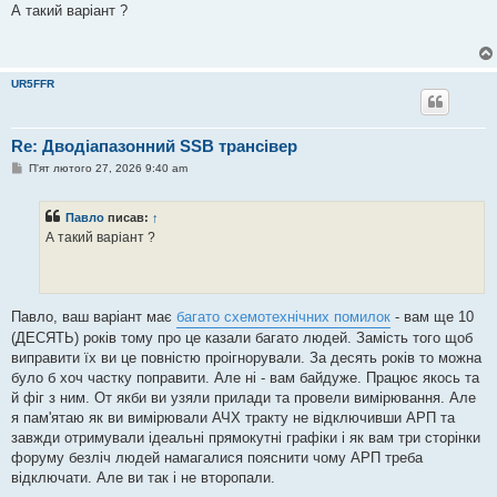
в
А такий варіант ?
і
д
о
м
л
UR5FFR
Роса точно ні , совкові радіодеталі використовувати не хочу , їх
е
н
час пройшов . Степ на sa612 які давно зняті з виробництва ,
н
мав досвід з перемарком на алі тому й писав про
я
Re: Дводіапазонний SSB трансівер
транзисторні каскади . Бджілку ще ніхто не повторив , тому яка
вона ще не ясно .
П
П'ят лютого 27, 2026 9:40 am
о
в
і
Павло
писав:
↑
д
о
А такий варіант ?
м
л
коли потрібно беремо і робимо перевірений варіант... 73!
е
н
н
я
Павло, ваш варіант має
багато схемотехнічних помилок
- вам ще 10
(ДЕСЯТЬ) років тому про це казали багато людей. Замість того щоб
виправити їх ви це повністю проігнорували. За десять років то можна
було б хоч частку поправити. Але ні - вам байдуже. Працює якось та
й фіг з ним. От якби ви узяли прилади та провели вимірювання. Але
я пам'ятаю як ви вимірювали АЧХ тракту не відключивши АРП та
завжди отримували ідеальні прямокутні графіки і як вам три сторінки
форуму безліч людей намагалися пояснити чому АРП треба
відключати. Але ви так і не второпали.