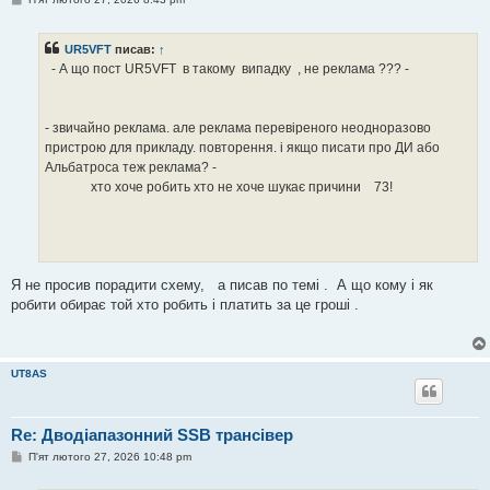
о
в
і
UR5VFT
писав:
↑
д
о
- А що пост UR5VFT в такому випадку , не реклама ??? -
м
л
е
н
- звичайно реклама. але реклама перевіреного неодноразово
н
я
пристрою для прикладу. повторення. і якщо писати про ДИ або
Альбатроса теж реклама? -
хто хоче робить хто не хоче шукає причини 73!
Я не просив порадити схему, а писав по темі . А що кому і як
робити обирає той хто робить і платить за це гроші .
UT8AS
Re: Дводіапазонний SSB трансівер
П
П'ят лютого 27, 2026 10:48 pm
о
в