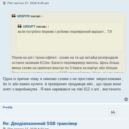
П
П'ят лютого 27, 2026 8:40 pm
о
в
і
UR5FFR
писав:
↑
д
о
м
UR5VFT
писав:
↑
л
е
коли потрібно беремо і робимо перевірений варіант... 73!
н
н
я
Пішов на алі і трохи офігел - схоже на те що китайці розпродали
останні залишки 612их. Багато перемаркеру якогось. Щось більш-
менш схоже на оригінал коштує по 3 бакса за корпус або більше.
Тому схоже що про схеми на 612й слід забувати. Жаль, пішла епоха
простих схем.
Одна із причин чому я оминаю схеми з не простими мікросхемами ,
PS Десь в мене був рулончик 612х ще від філіпса. 100 відсотковий
бо їх або важко купити в провірених продавців або , що гірше вони
оригинал. Ще трохи полежать то вони будуть коштувати дорожче за
зняті з виробництва . Я вже наривався на ліві 612 з алі , вистачило .
діаманти
Freddy
Re: Дводіапазонний SSB трансівер
П
П'ят лютого 27, 2026 8:43 pm