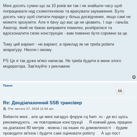
Мені досить сумно що за 10 років ви так і не знайшли часу щоб
попрацювати над схемотехнікою та врахувати зауваження. Було
досить часу щоб спитати поради у більш досвідчених, якщо самі не
можете зрозуміти. Але я бачу що вас це не цікавить. І оце - ганьба.
Аматор, який не бажає виправити помилки, розібратися та
вдосконалити свою конструкцію - вам повинно бути соромно за це.
Тому цей варіант - не варіант, а приклад як не треба робити
апаратуру. Ніколи і нікому.
PS Це я так дуже м'яко написав. Не треба будити в мене злого
модератора. Зав'язуйте з рекламою
Павло
Re: Дводіапазонний SSB трансівер
П
П'ят лютого 27, 2026 11:04 am
о
в
Вибачте мені , але це мені нагадує форум cq ham .ru - де всі щось
і
рекомендують , не повторивши конструкції . Я кожний день працюю
д
о
на діапазоні 80 метрів , можна і на інших по домовленості - будем
м
проводити зв'язок і будете самі оцінювати роботу . А що пост
л