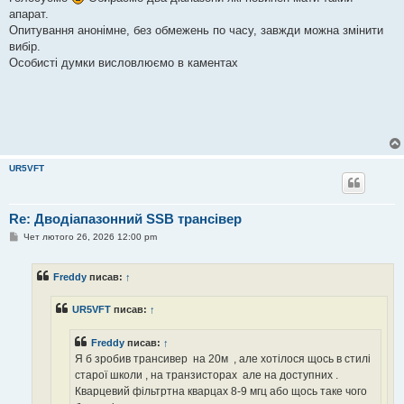
і
апарат.
д
о
Опитування анонімне, без обмежень по часу, завжди можна змінити
м
вибір.
л
е
Особисті думки висловлюємо в каментах
н
н
я
UR5VFT
Re: Дводіапазонний SSB трансівер
П
Чет лютого 26, 2026 12:00 pm
о
в
і
Freddy
писав:
↑
д
о
м
UR5VFT
писав:
↑
л
е
н
Freddy
писав:
↑
н
я
Я б зробив трансивер на 20м , але хотілося щось в стилі
старої школи , на транзисторах але на доступних .
Кварцевий фільтртна кварцах 8-9 мгц або щось таке чого