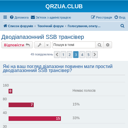
QRZUA.CLUB
Допомога
Зв'язок з адміністрацією
Реєстрація
Вхід
П
Список форумів
Технічний форум
Голосування, опитування та вікторини
о
Дводіапазонний SSB трансівер
ш
Пошук
Розшире
Відповісти
у
к
1
2
3
4
5
Поперед.
Далі
49 повідомлень
Які на ваш погляд діапазони повинен мати простий
дводіапазонний SSB трансівер?
160
Немає голосів
0
80
15%
7
40
33%
15
30