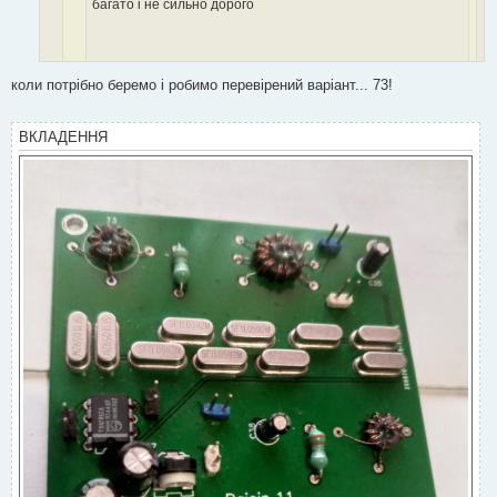
багато і не сильно дорого
коли потрібно беремо і робимо перевірений варіант... 73!
ВКЛАДЕННЯ
так хто заважає. купа варіантів наприклад Стэп . Роса. Аматор
або описаний тут Бджілка
Роса точно ні , совкові радіодеталі використовувати не хочу , їх час
пройшов . Степ на sa612 які давно зняті з виробництва , мав
досвід з перемарком на алі тому й писав про транзисторні каскади
. Бджілку ще ніхто не повторив , тому яка вона ще не ясно .