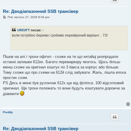
Re: Дводіапазонний SSB трансівер
П
П'ят лютого 27, 2026 8:04 pm
о
в
і
UR5VFT
писав:
↑
д
о
коли потрібно беремо і робимо перевірений варіант... 73!
м
л
е
н
н
я
Пішов на алі і трохи офігел - схоже на те що китайці розпродали
останні залишки 612их. Багато перемаркеру якогось. Щось більш-
менш схоже на оригінал коштує по 3 бакса за корпус або більше.
Тому схоже що про схеми на 612й слід забувати. Жаль, пішла епоха
простих схем.
PS Десь в мене був рулончик 612х ще від філіпса. 100 відсотковий
оригинал. Ще трохи полежать то вони будуть коштувати дорожче за
діаманти
Freddy
Re: Дводіапазонний SSB трансівер