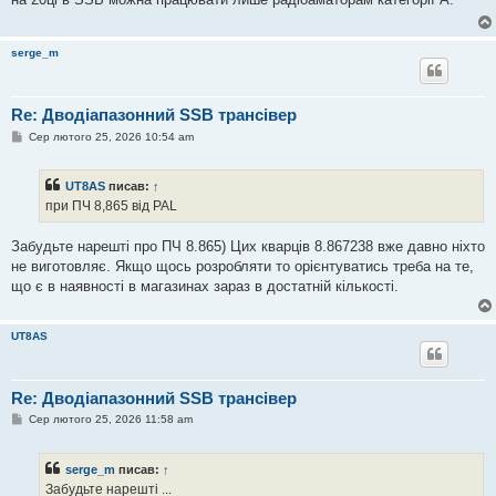
д
о
м
л
serge_m
е
н
н
я
Re: Дводіапазонний SSB трансівер
П
Сер лютого 25, 2026 10:54 am
о
в
і
UT8AS
писав:
↑
д
о
при ПЧ 8,865 від PAL
м
л
е
Забудьте нарешті про ПЧ 8.865) Цих кварців 8.867238 вже давно ніхто
н
не виготовляє. Якщо щось розробляти то орієнтуватись треба на те,
н
я
що є в наявності в магазинах зараз в достатній кількості.
UT8AS
Re: Дводіапазонний SSB трансівер
П
Сер лютого 25, 2026 11:58 am
о
в
і
serge_m
писав:
↑
д
о
Забудьте нарешті ...