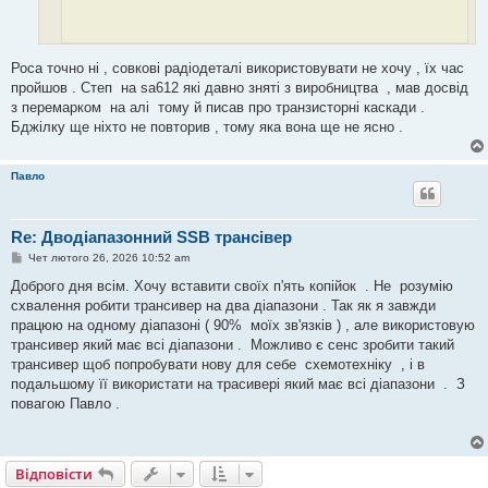
так хто заважає. купа варіантів наприклад Стэп . Роса. Аматор або
Роса точно ні , совкові радіодеталі використовувати не хочу , їх час
описаний тут Бджілка
пройшов . Степ на sa612 які давно зняті з виробництва , мав досвід
з перемарком на алі тому й писав про транзисторні каскади .
Бджілку ще ніхто не повторив , тому яка вона ще не ясно .
Павло
Re: Дводіапазонний SSB трансівер
П
Чет лютого 26, 2026 10:52 am
о
в
Доброго дня всім. Хочу вставити своїх п'ять копійок . Не розумію
і
схвалення робити трансивер на два діапазони . Так як я завжди
д
о
працюю на одному діапазоні ( 90% моїх зв'язків ) , але використовую
м
трансивер який має всі діапазони . Можливо є сенс зробити такий
л
е
трансивер щоб попробувати нову для себе схемотехніку , і в
н
подальшому її використати на трасивері який має всі діапазони . З
н
я
повагою Павло .
Відповісти