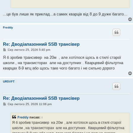
м
л
е
н
...це був лише як приклад...а самих кварців від 8 до 9 дуже багато...
н
я
Freddy
Re: Дводіапазонний SSB трансівер
П
Сер лютого 25, 2026 5:40 pm
о
в
Я б зробив трансивер на 20м , але хотілося щось в стилі старої
і
школи , на транзисторах але на доступних . Кварцевий фільтртна
д
о
кварцах 8-9 мгц або щось таке чого багато і не сильно дорого
м
л
е
UR5VFT
н
н
я
Re: Дводіапазонний SSB трансівер
П
Сер лютого 25, 2026 11:08 pm
о
в
і
Freddy
писав:
↑
д
о
Я б зробив трансивер на 20м , але хотілося щось в стилі старої
м
школи , на транзисторах але на доступних . Кварцевий фільтртна
л
е