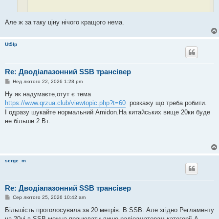
Але ж за таку ціну нічого кращого нема.
Майте на увазі,що ці аппарати треба допилювати.Вони мають
уроджені проблеми.
Ut5lp
Re: Дводіапазонний SSB трансівер
П
Нед лютого 22, 2026 1:28 pm
о
в
Ну як надумаєте,отут є тема
і
https://www.qrzua.club/viewtopic.php?t=60
розкажу що треба робити.
д
о
І одразу шукайте нормальний Аmidon.На китайських вище 20ки буде
м
не більше 2 Вт.
л
е
н
н
я
serge_m
Re: Дводіапазонний SSB трансівер
П
Сер лютого 25, 2026 10:42 am
о
в
Більшість проголосувала за 20 метрів. В SSB. Але згідно Регламенту
і
на 20ці в SSB можна працювати лише радіоаматорам категорії А.