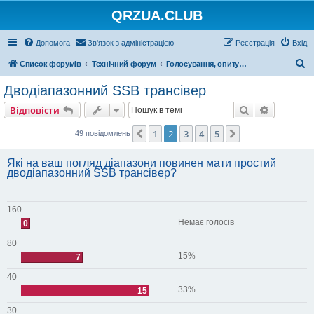
QRZUA.CLUB
Допомога
Зв'язок з адміністрацією
Реєстрація
Вхід
П
Список форумів
Технічний форум
Голосування, опитування та вікторини
о
Дводіапазонний SSB трансівер
ш
Пошук
Розшире
Відповісти
у
к
1
2
3
4
5
Поперед.
Далі
49 повідомлень
Які на ваш погляд діапазони повинен мати простий
дводіапазонний SSB трансівер?
160
Немає голосів
0
80
15%
7
40
33%
15
30