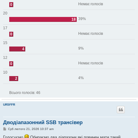
Немає голосів
0
20
39%
18
17
Немає голосів
0
15
9%
4
12
Немає голосів
0
10
4%
2
Всього голосів:
46
UR5FFR
Дводіапазонний SSB трансівер
П
Суб лютого 21, 2026 10:37 am
о
в
Голосуємо
Обираємо два діапазони які повинен мати такий