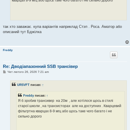
кварцах 8-9 мгц або щось таке чого багато і не сильно дорого
н
н
я
так хто заважає. купа варіантів наприклад Стэп . Роса. Аматор або
описаний тут Бджілка
Freddy
Re: Дводіапазонний SSB трансівер
П
Чет лютого 26, 2026 7:21 am
о
в
і
UR5VFT
писав:
↑
д
о
м
Freddy
писав:
↑
л
е
Я б зробив трансивер на 20м , але хотілося щось в стилі
н
старої школи , на транзисторах але на доступних . Кварцевий
н
я
фільтртна кварцах 8-9 мгц або щось таке чого багато і не
сильно дорого