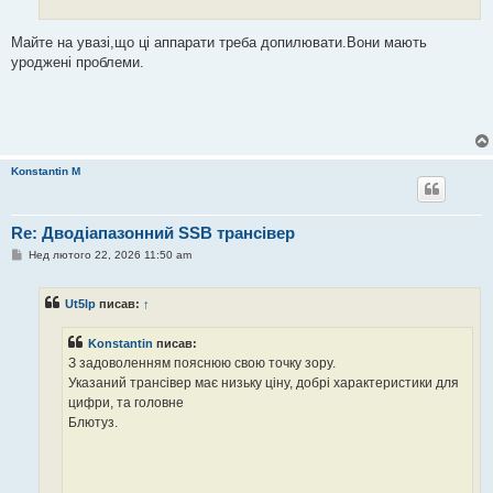
Майте на увазі,що ці аппарати треба допилювати.Вони мають
уроджені проблеми.
Konstantin M
Re: Дводіапазонний SSB трансівер
П
Нед лютого 22, 2026 11:50 am
о
в
і
Ut5lp
писав:
↑
д
о
м
Konstantin
писав:
л
е
З задоволенням пояснюю свою точку зору.
н
Указаний трансівер має низьку ціну, добрі характеристики для
н
я
цифри, та головне
Блютуз.