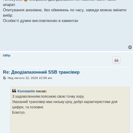
і
апарат.
д
о
Опитування анонімне, без обмежень по часу, завжди можна змінити
м
вибір.
л
е
Особисті думки висловлюємо в каментах
н
н
я
Ut5lp
Re: Дводіапазонний SSB трансівер
П
Нед лютого 22, 2026 10:59 am
о
в
і
Konstantin
писав:
д
о
З задоволенням пояснюю свою точку зору.
м
Указаний трансівер має низьку ціну, добрі характеристики для
л
е
цифри, та головне
н
Блютуз.
н
я