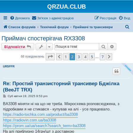
QRZUA.CLUB
Допомога
Зв'язок з адміністрацією
Реєстрація
Вхід
П
Список форумів
Технічний форум
Приймачі та трансивери
о
Приймач спостерігача RX3308
ш
Пошук
Розшире
Відповісти
у
к
Сторінка
2
з
7
1
2
3
4
5
7
Поперед.
Далі
66 повідомлень
…
UR5FFR
Re: Простий транзисторний трансивер Бджілка
(BeeJT TRX)
П
Суб квітня 19, 2025 9:53 pm
о
в
BA3308 міняти ні на що не треба. Мікросхема розповсюджена, з
і
підробками я не стикався - купував на алі - усе працювало.
д
о
https://radio-tochka.com.ua/product/ba3308
м
https://radiovin.com.ua/ba3308
л
е
https://prom.ua/ua/search?search_term=ba3308
н
На алі приблизно 14грн/шт з доставкою
н