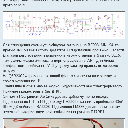
м
друга версія
л
е
н
н
я
Для спрощення схеми усі змішувачі виконані на BF998. Між КФ та
другим змішувачем стоїть додатковий підсилювач проміжної частоти.
Діапазон регулювання підсилення в ньому становить близько 30дб.
Тим самим можна змінювати поріг спрацювання АРП для більш
комфортного приймання. VT3 у цьому каскаді працює як джерело
струму.
На Q6R23С24 зроблено активний фільтр живлення щоб уникнути
самозбудження по НЧ.
Традиційно в схемі немає жодної індуктивності або трансформатору.
Приймач працює навіть без ДПФ.
Сигнал з ГСС рівнєм 0,5-1мкв досить добре чутно на виході.
Підсилення по ВЧ та ПЧ до входу BA3308 становить приблизно 40дб.
Ще 60дб добавляє BA3308. Підсилення LM386 досить велике тому
перед неї використовується подільник напруги на R17RP1.