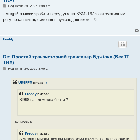
П
Нед квітня 20, 2025 1:08 am
о
в
- Андрій а може зробити перед унч на SSM2167 з автоматичним
і
регулюванням підсилення і шумоподавником 73!
д
о
м
л
е
Freddy
н
н
я
Re: Простий транзисторний трансивер Бджілка (BeeJT
TRX)
П
Нед квітня 20, 2025 3:06 am
о
в
і
UR5FFR
писав:
↑
д
о
м
Freddy
писав:
↑
л
е
Bf998 на алі можна брати ?
н
н
я
Так, можна.
Freddy
писав:
↑
А можна відмовитися від мікросхеми ва3308 взагалі? Зробити