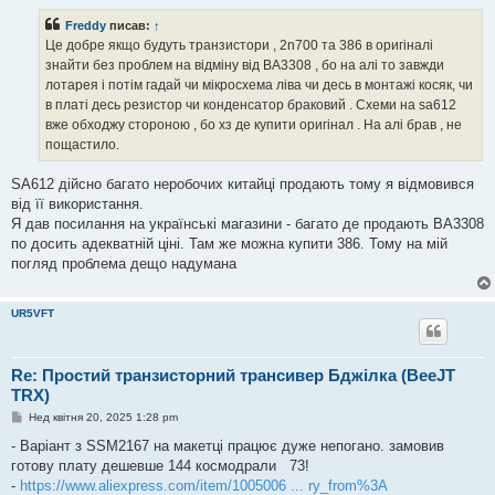
Freddy
писав:
↑
Це добре якщо будуть транзистори , 2n700 та 386 в оригіналі
знайти без проблем на відміну від ВА3308 , бо на алі то завжди
лотарея і потім гадай чи мікросхема ліва чи десь в монтажі косяк, чи
в платі десь резистор чи конденсатор браковий . Схеми на sa612
вже обходжу стороною , бо хз де купити оригінал . На алі брав , не
пощастило.
SA612 дійсно багато неробочих китайці продають тому я відмовився
від її використання.
Я дав посилання на українські магазини - багато де продають BA3308
по досить адекватній ціні. Там же можна купити 386. Тому на мій
погляд проблема дещо надумана
UR5VFT
Re: Простий транзисторний трансивер Бджілка (BeeJT
TRX)
П
Нед квітня 20, 2025 1:28 pm
о
в
- Варіант з SSM2167 на макетці працює дуже непогано. замовив
і
готову плату дешевше 144 космодрали 73!
д
о
-
https://www.aliexpress.com/item/1005006 ... ry_from%3A