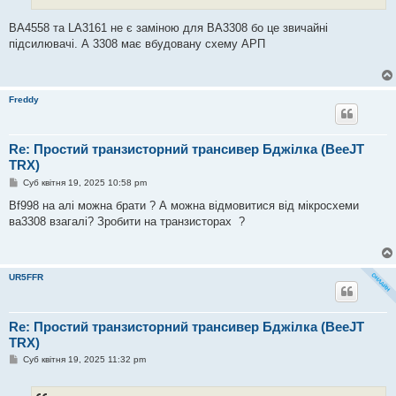
BA4558 та LА3161 не є заміною для BA3308 бо це звичайні
підсилювачі. А 3308 має вбудовану схему АРП
Freddy
Re: Простий транзисторний трансивер Бджілка (BeeJT
TRX)
П
Суб квітня 19, 2025 10:58 pm
о
в
Bf998 на алі можна брати ? А можна відмовитися від мікросхеми
і
ва3308 взагалі? Зробити на транзисторах ?
д
о
м
л
е
UR5FFR
н
н
я
Re: Простий транзисторний трансивер Бджілка (BeeJT
TRX)
П
Суб квітня 19, 2025 11:32 pm
о
в
і