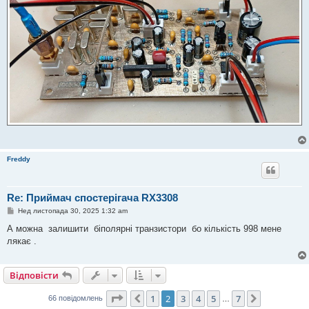
Freddy
Re: Приймач спостерігача RX3308
П
Нед листопада 30, 2025 1:32 am
о
в
А можна залишити біполярні транзистори бо кількість 998 мене
і
лякає .
д
о
м
л
Відповісти
е
н
н
Сторінка
2
з
7
1
2
3
4
5
7
Поперед.
Далі
66 повідомлень
…
я