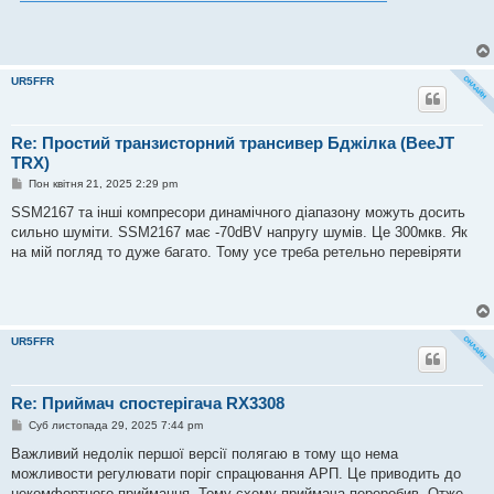
м
л
е
н
н
я
UR5FFR
Re: Простий транзисторний трансивер Бджілка (BeeJT
TRX)
П
Пон квітня 21, 2025 2:29 pm
о
в
SSM2167 та інші компресори динамічного діапазону можуть досить
і
сильно шуміти. SSM2167 має -70dBV напругу шумів. Це 300мкв. Як
д
о
на мій погляд то дуже багато. Тому усе треба ретельно перевіряти
м
л
е
н
н
я
UR5FFR
Re: Приймач спостерігача RX3308
П
Суб листопада 29, 2025 7:44 pm
о
в
Важливий недолік першої версії полягаю в тому що нема
і
можливости регулювати поріг спрацювання АРП. Це приводить до
д
о
некомфортного приймання. Тому схему приймача переробив. Отже