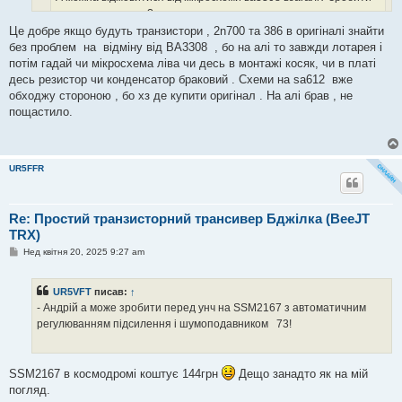
на транзисторах ?
Це добре якщо будуть транзистори , 2n700 та 386 в оригіналі знайти
без проблем на відміну від ВА3308 , бо на алі то завжди лотарея і
потім гадай чи мікросхема ліва чи десь в монтажі косяк, чи в платі
десь резистор чи конденсатор браковий . Схеми на sa612 вже
Так, мабуть можна. 3308 тут працює з підсиленням 60дб - це
обходжу стороною , бо хз де купити оригінал . На алі брав , не
потрібно ставити замість неї два каскади посилення, даль
пощастило.
емітерний повторювач, детектор АРП, регулювання підсилення на
2N7000. ПНЧ будь який - можна на LM386, можна на транзисторах.
Завтра якщо буде час намалюю схему
UR5FFR
Re: Простий транзисторний трансивер Бджілка (BeeJT
TRX)
П
Нед квітня 20, 2025 9:27 am
о
в
і
UR5VFT
писав:
↑
д
о
- Андрій а може зробити перед унч на SSM2167 з автоматичним
м
регулюванням підсилення і шумоподавником 73!
л
е
н
н
я
SSM2167 в космодромі коштує 144грн
Дещо занадто як на мій
погляд.