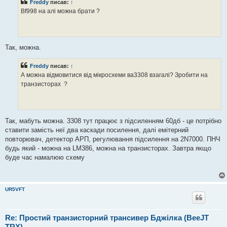
Freddy
писав:
↑
д
о
Bf998 на алі можна брати ?
м
л
е
н
н
я
Так, можна.
Freddy
писав:
↑
А можна відмовитися від мікросхеми ва3308 взагалі? Зробити на
транзисторах ?
Так, мабуть можна. 3308 тут працює з підсиленням 60дб - це потрібно
ставити замість неї два каскади посилення, далі емітерний
повторювач, детектор АРП, регулювання підсилення на 2N7000. ПНЧ
будь який - можна на LM386, можна на транзисторах. Завтра якщо
буде час намалюю схему
UR5VFT
Re: Простий транзисторний трансивер Бджілка (BeeJT
TRX)