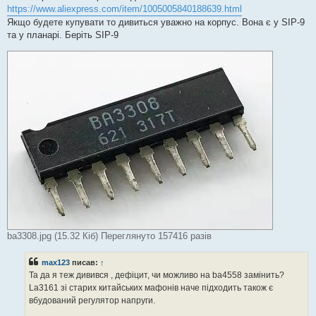
я
https://www.aliexpress.com/item/1005005840188639.html
Якщо будете купувати то дивиться уважно на корпус. Вона є у SIP-9
та у планарі. Беріть SIP-9
ba3308.jpg (15.32 Кіб) Переглянуто 157416 разів
max123
писав:
↑
Та да я теж дивився , дефіцит, чи можливо на ba4558 замінить?
La3161 зі старих китайських мафонів наче підходить також є
вбудований регулятор напруги.