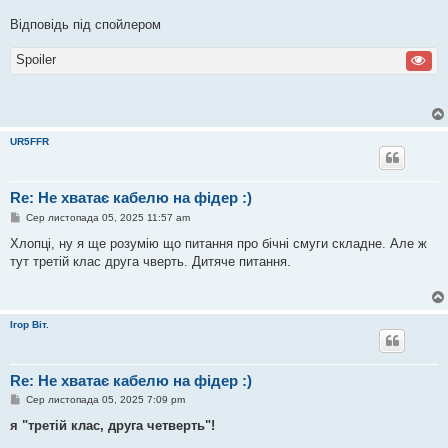
я
Відповідь під спойлером
Spoiler
UR5FFR
Re: Не хватає кабелю на фідер :)
П
Сер листопада 05, 2025 11:57 am
о
в
Хлопці, ну я ще розумію що питання про бічні смуги складне. Але ж
і
тут третій клас друга чверть. Дитяче питання.
д
о
м
л
е
Ігор Віт.
н
н
я
Re: Не хватає кабелю на фідер :)
П
Сер листопада 05, 2025 7:09 pm
о
в
я "третій клас, друга четверть"!
і
д