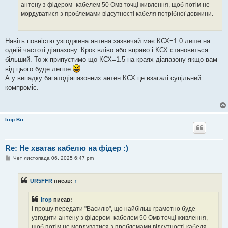
антену з фідером- кабелем 50 Омв точці живлення, щоб потім не
мордуватися з проблемами відсутності кабеля потрібної довжини.
Навіть повністю узгоджена антена зазвичай має КСХ=1.0 лише на
одній частоті діапазону. Крок вліво або вправо і КСХ становиться
більший. То ж припустимо що КСХ=1.5 на краях діапазону якщо вам
від цього буде легше
А у випадку багатодіапазонних антен КСХ це взагалі суцільний
компроміс.
Ігор Віт.
Re: Не хватає кабелю на фідер :)
П
Чет листопада 06, 2025 6:47 pm
о
в
і
UR5FFR
писав:
↑
д
о
м
Ігор
писав:
л
е
І прошу передати "Василю", що найбільш грамотно буде
н
узгодити антену з фідером- кабелем 50 Омв точці живлення,
н
я
щоб потім не мордуватися з проблемами відсутності кабеля