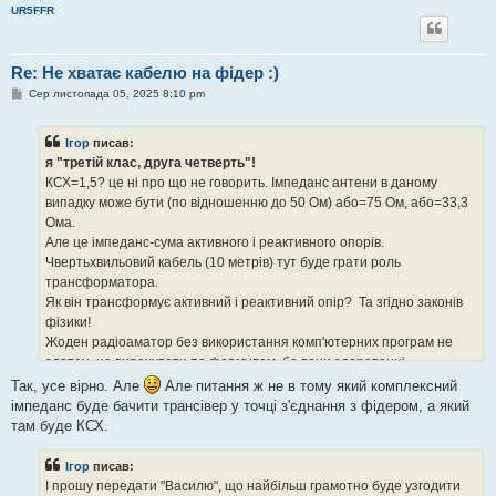
UR5FFR
н
н
я
Re: Не хватає кабелю на фідер :)
П
Сер листопада 05, 2025 8:10 pm
о
в
і
Ігор
писав:
д
о
я "третій клас, друга четверть"!
м
КСХ=1,5? це ні про що не говорить. Імпеданс антени в даному
л
е
випадку може бути (по відношенню до 50 Ом) або=75 Ом, або=33,3
н
Ома.
н
я
Але це імпеданс-сума активного і реактивного опорів.
Чвертьхвильовий кабель (10 метрів) тут буде грати роль
трансформатора.
Як він трансформує активний і реактивний опір? Та згідно законів
фізики!
Жоден радіоаматор без використання комп'ютерних програм не
здатен це вирахувати по формулам. бо вони здоровенні.
Допоможе, наприклад MMANA.
Так, усе вірно. Але
Але питання ж не в тому який комплексний
імпеданс буде бачити трансівер у точці з'єднання з фідером, а який
там буде КСХ.
Ігор
писав:
І прошу передати "Василю", що найбільш грамотно буде узгодити