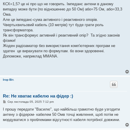
о
КСХ=1,5? це ні про що не говорить. Імпеданс антени в даному
м
випадку може бути (по відношенню до 50 Ом) або=75 Ом, або=33,3
л
е
Ома.
н
Але це імпеданс-сума активного і реактивного опорів.
н
я
Чвертьхвильовий кабель (10 метрів) тут буде грати роль
трансформатора.
Як він трансформує активний і реактивний опір? Та згідно законів
фізики!
Жоден радіоаматор без використання комп'ютерних програм не
здатен це вирахувати по формулам. бо вони здоровенні.
Допоможе, наприклад MMANA.
Ігор Віт.
Re: Не хватає кабелю на фідер :)
П
Сер листопада 05, 2025 7:12 pm
о
в
І прошу передати "Василю", що найбільш грамотно буде узгодити
і
антену з фідером- кабелем 50 Омв точці живлення, щоб потім не
д
о
мордуватися з проблемами відсутності кабеля потрібної довжини.
м
л
е