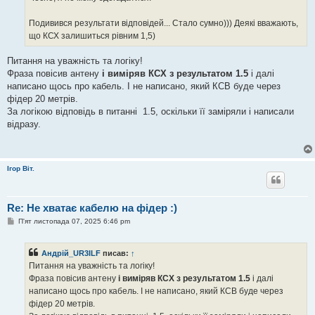
н
н
я
Подивився результати відповідей... Стало сумно))) Деякі вважають,
що КСХ залишиться рівним 1,5)
Питання на уважність та логіку!
Фраза повісив антену
і виміряв КСХ з результатом 1.5
і далі
написано щось про кабель. І не написано, який КСВ буде через
фідер 20 метрів.
За логікою відповідь в питаннi 1.5, оскільки її заміряли і написали
відразу.
Ігор Віт.
Re: Не хватає кабелю на фідер :)
П
П'ят листопада 07, 2025 6:46 pm
о
в
і
Андрій_UR3ILF
писав:
↑
д
о
Питання на уважність та логіку!
м
Фраза повісив антену
і виміряв КСХ з результатом 1.5
і далі
л
е
написано щось про кабель. І не написано, який КСВ буде через
н
фідер 20 метрів.
н
я