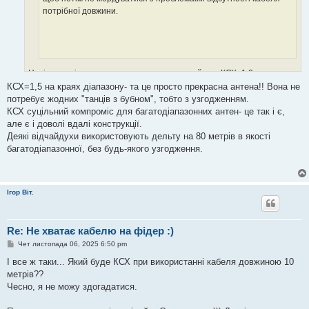
потрібної довжини.
Навіть повністю узгоджена антена зазвичай має КСХ=1.0 лише на
одній частоті діапазону. Крок вліво або вправо і КСХ становиться
КСХ=1,5 на краях діапазону- та це просто прекрасна антена!! Вона не
більший. То ж припустимо що КСХ=1.5 на краях діапазону якщо вам
потребує жодних "танців з бубном", тобто з узгодженням.
КСХ суцільний компроміс для багатодіапазонних антен- це так і є,
від цього буде легше
але є і доволі вдалі конструкції.
А у випадку багатодіапазонних антен КСХ це взагалі суцільний
Деякі відчайдухи використовують дельту на 80 метрів в якості
компроміс.
багатодіапазонної, без будь-якого узгодження.
Ігор Віт.
Re: Не хватає кабелю на фідер :)
П
Чет листопада 06, 2025 6:50 pm
о
в
І все ж таки... Який буде КСХ при використанні кабеля довжиною 10
і
метрів??
д
о
Чесно, я не можу здогадатися.
м
л