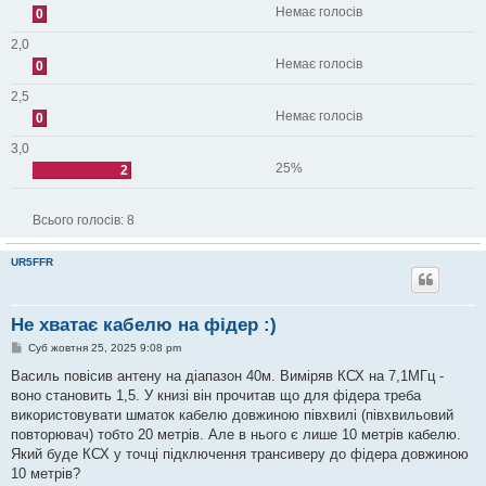
Немає голосів
0
2,0
Немає голосів
0
2,5
Немає голосів
0
3,0
25%
2
Всього голосів:
8
UR5FFR
Не хватає кабелю на фідер :)
П
Суб жовтня 25, 2025 9:08 pm
о
в
Василь повісив антену на діапазон 40м. Виміряв КСХ на 7,1МГц -
і
воно становить 1,5. У книзі він прочитав що для фідера треба
д
о
використовувати шматок кабелю довжиною півхвилі (півхвильовий
м
повторювач) тобто 20 метрів. Але в нього є лише 10 метрів кабелю.
л
е
Який буде КСХ у точці підключення трансиверу до фідера довжиною
н
10 метрів?
н