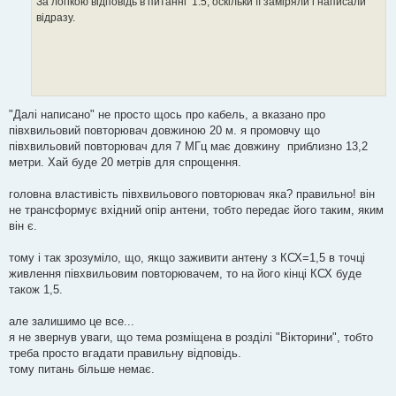
За логікою відповідь в питаннi 1.5, оскільки її заміряли і написали
відразу.
"Далі написано" не просто щось про кабель, а вказано про
півхвильовий повторювач довжиною 20 м. я промовчу що
півхвильовий повторювач для 7 МГц має довжину приблизно 13,2
метри. Хай буде 20 метрів для спрощення.
головна властивість півхвильового повторювач яка? правильно! він
не трансформує вхідний опір антени, тобто передає його таким, яким
він є.
тому і так зрозуміло, що, якщо заживити антену з КСХ=1,5 в точці
живлення півхвильовим повторювачем, то на його кінці КСХ буде
також 1,5.
але залишимо це все...
я не звернув уваги, що тема розміщена в розділі "Вікторини", тобто
треба просто вгадати правильну відповідь.
тому питань більше немає.