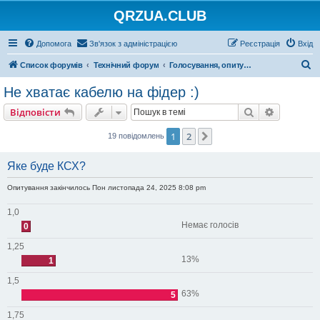
QRZUA.CLUB
Допомога
Зв'язок з адміністрацією
Реєстрація
Вхід
П
Список форумів
Технічний форум
Голосування, опитування та вікторини
о
Не хватає кабелю на фідер :)
ш
Пошук
Розшире
Відповісти
у
к
1
2
Далі
19 повідомлень
Яке буде КСХ?
Опитування закінчилось Пон листопада 24, 2025 8:08 pm
1,0
Немає голосів
0
1,25
13%
1
1,5
63%
5
1,75