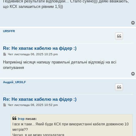
е
Подивився результати відповідей... Стало сумно))) Деякі вважають,
н
що КСХ залишиться рівним 1,5))
н
я
UR5FFR
Re: Не хватає кабелю на фідер :)
П
Чет листопада 06, 2025 10:25 pm
о
в
Наприкінці місяця напишу правильні детальні відповіді на всі
і
опитування
д
о
м
л
Андрій_UR3ILF
е
н
н
я
Re: Не хватає кабелю на фідер :)
П
Чет листопада 06, 2025 10:52 pm
о
в
і
Ігор
писав:
д
о
І все ж таки... Який буде КСХ при використанні кабеля довжиною 10
м
метрів??
л
е
Чесно, я не можу здогадатися.