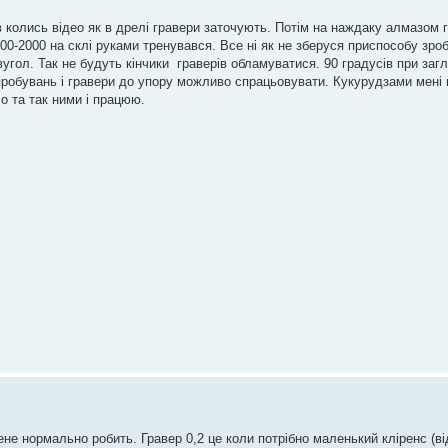
 колись вiдео як в дрелi гравери заточують. Потiм на наждаку алмазом 
-2000 на склi руками тренувався. Все нi як не зберуся приспособу зро
угол. Так не будуть кiнчики граверiв обламуватися. 90 градуciв при заг
робувань i гравери до упору можливо спрацьовувати. Кукурудзами менi 
 та так ними i працюю.
не нормально робить. Гравер 0,2 це коли потрібно маленький кліренс (в