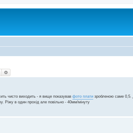
Пошук
Розширений пошук
сить чисто виходить - я вище показував
фото плати
зробленою саме 0,5. 
лу. Ріжу в один прохід але повільно - 40мм/мінуту