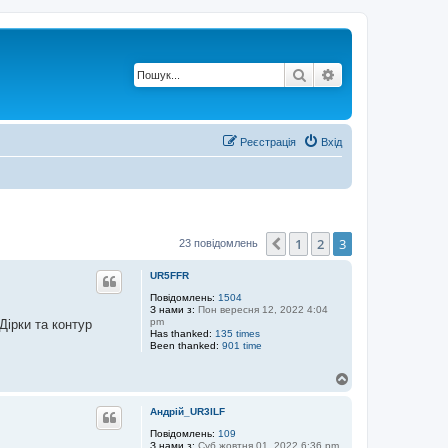
Пошук
Розширений по
Реєстрація
Вхід
1
2
3
Поперед.
23 повідомлень
UR5FFR
Повідомлень:
1504
З нами з:
Пон вересня 12, 2022 4:04
pm
Дірки та контур
Has thanked:
135 times
Been thanked:
901 time
Д
о
г
Андрій_UR3ILF
о
р
Повідомлень:
109
З нами з:
Суб жовтня 01, 2022 6:36 pm