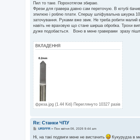
в
Пил то таке. Порохотягом збираю.
і
Фрези для гравера давно сам переточую. В ютубi бачив
д
о
зпилюю i роблю плати. Спершу шлiфувальна шкурка 1000
м
заточування. Руками вже звик. Не треба робити малий в
л
е
навiть не враховую що стане ширша обробка. Трохи вип
н
дуже подобається. Воно в мене граверами зразу пiшло
н
я
ВКЛАДЕННЯ
фреза.jpg (1.44 Кіб) Переглянуто 10327 разів
Re: Станки ЧПУ
П
UR5FFR
»
Пон квітня 06, 2026 9:44 am
о
в
Ні, на такі подвиги мене не вистачить
Кукурудза в ме
і