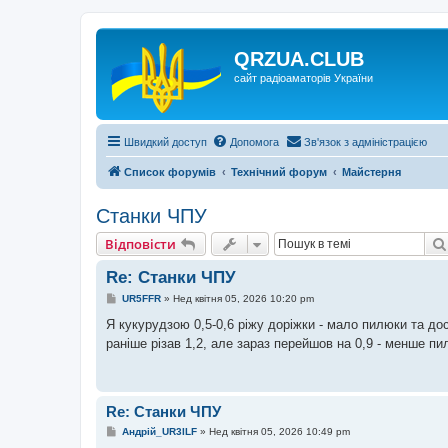
QRZUA.CLUB
сайт радіоаматорів України
Швидкий доступ
Допомога
Зв'язок з адміністрацією
Список форумів
Технічний форум
Майстерня
Станки ЧПУ
Відповісти
Re: Станки ЧПУ
П
UR5FFR
»
Нед квітня 05, 2026 10:20 pm
о
в
Я кукурудзою 0,5-0,6 ріжу доріжки - мало пилюки та до
і
раніше різав 1,2, але зараз перейшов на 0,9 - менше пи
д
о
м
л
е
н
Re: Станки ЧПУ
н
я
П
Андрій_UR3ILF
»
Нед квітня 05, 2026 10:49 pm
о