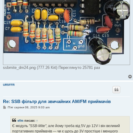
ssbmite_dm24.png (777.26 Кіб) Переглянуто 25781 раз
UR5FFR
Re: SSB фільтр для звичайних AM/FM приймачів
П
П'ят серпня 08, 2025 9:03 am
о
в
і
efm
писав:
↑
д
о
Є модуль
"SSB-Mite"
, але йому треба від 5V до 12V і він великий
м
портативних приймачів — чи є щось до 3V простіше і меншого
л