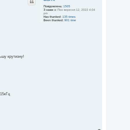
о
р
Повідомлень:
1505
З нами з:
Пон вересня 12, 2022 4:04
и
pm
Has thanked:
135 times
Been thanked:
901 time
льшу крутизну!
 15кГц