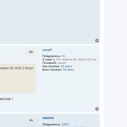
Д
о
г
vasylll
о
р
Повідомлень:
31
З нами з:
П'ят жовтня 28, 2022 8:07 pm
и
Позивний:
немає
Has thanked:
22 times
ервня 28, 2025 2:36 pm
Been thanked:
18 times
рислав !
Д
о
г
UR5FFR
о
р
Повідомлень:
1505