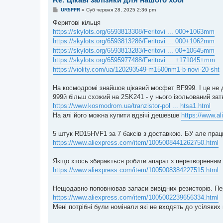
П
UR5FFR
»
Суб червня 28, 2025 2:36 pm
о
в
Феритові кільця
і
https://skylots.org/6593813308/Feritovi ... 000+1063mm
д
о
https://skylots.org/6593813286/Feritovi ... 000+1062mm
м
https://skylots.org/6593813283/Feritovi ... 00+10645mm
л
е
https://skylots.org/6595977488/Feritovi ... +171045+mm
н
https://violity.com/ua/120293549-m1500nm1-b-novi-20-sht
н
я
На космодромі знайшов цікавий мосфет BF999. І це не 
999й більш cхожий на 2SK241 - у нього ізольований затв
https://www.kosmodrom.ua/tranzistor-pol ... htsa1.html
На алі його можна купити вдвічі дешевше
https://www.a
5 штук RD15HVF1 за 7 баксів з доставкою. БУ але пра
https://www.aliexpress.com/item/1005008441262750.html
Якщо хтось збирається робити апарат з перетворенням
https://www.aliexpress.com/item/1005008384227515.html
Нещодавно поповнював запаси вивідних резисторів. Пере
https://www.aliexpress.com/item/1005002239656334.html
Мені потрібні були номінали які не входять до усіляки