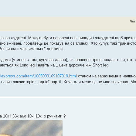
Чет
азово луджені. Можуть бути наварені нові виводи і залуджені щоб прихо
о вживані, продавець це показує на світлинах. Хто купує такі транзисто
ібні виводи максимальної довжини.
одами (у мене є такі, купував давно), які напевно гірше продаються, ото
ються як Long leg і навіть на 1 цент дорожче ніж Short leg
aliexpress.com/item/1005003169107019.html
станом на зараз нема в наявнос
пари транзисторів з однієї партії. Хоча для мене це не має значення. 
 10к і 33к або 10к і10к з ручками ?