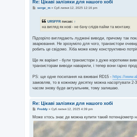
Re: Цікаві залізяки для нашого хобі
н
я
П
serge_m
»
Суб липня 12, 2025 12:16 pm
о
в
і
UR5FFR
писав:
↑
д
о
на вигляд як нові - не бачу слідів пайки та монтажу.
м
л
е
Підозріло виглядають луджені виводи, причому так пок
н
зварювання. Не зрозуміло для чого, транзистори очевидн
н
я
робить це свідомо. Хіба може кому конструктивно потр
Ще як варіант - були транзистори з дуже короткими вив
транзисторам виводи наварили, і тепер вони гарно прода
PS: ще одне посилання на вживані RD15 -
https://www.
замовляв, то в кожному десятку можна насортувати 2-3 
часом знову буде актуальним, тому залишаю.
Re: Цікаві залізяки для нашого хобі
П
Freddy
»
Суб липня 12, 2025 4:39 pm
о
в
Може хтось знає де можна купити такий потенціометр на
і
д
о
м
л