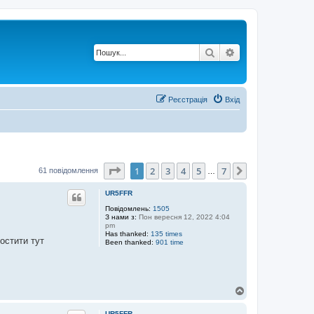
Пошук
Розширений по
Реєстрація
Вхід
Сторінка
1
з
7
1
2
3
4
5
7
Далі
61 повідомлення
…
UR5FFR
Повідомлень:
1505
З нами з:
Пон вересня 12, 2022 4:04
pm
Has thanked:
135 times
остити тут
Been thanked:
901 time
Д
о
г
UR5FFR