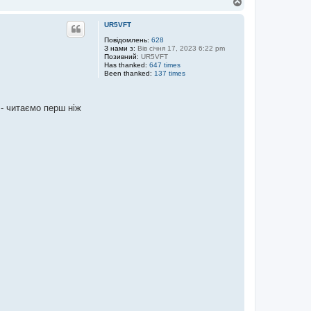
Д
о
г
UR5VFT
о
р
Повідомлень:
628
З нами з:
Вів січня 17, 2023 6:22 pm
и
Позивний:
UR5VFT
Has thanked:
647 times
Been thanked:
137 times
 ніж