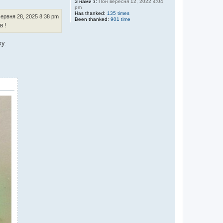
З нами з:
Пон вересня 12, 2022 4:04
и
pm
Has thanked:
135 times
ервня 28, 2025 8:38 pm
Been thanked:
901 time
в !
жу.