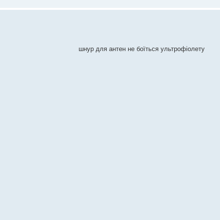
антен не боїться ультрофіолету
- читаємо перш