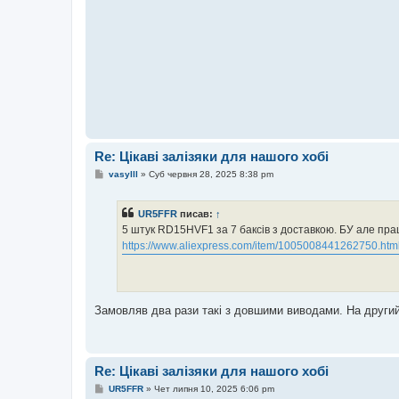
Re: Цікаві залізяки для нашого хобі
П
vasylll
»
Суб червня 28, 2025 8:38 pm
о
в
і
UR5FFR
писав:
↑
д
о
5 штук RD15HVF1 за 7 баксів з доставкою. БУ але пр
м
https://www.aliexpress.com/item/1005008441262750.htm
л
е
н
н
я
Замовляв два рази такі з довшими виводами. На другий 
Re: Цікаві залізяки для нашого хобі
П
UR5FFR
»
Чет липня 10, 2025 6:06 pm
о