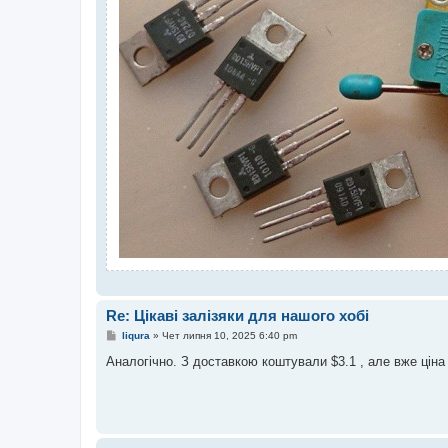
Re: Цікаві залізяки для нашого хобі
П
liqura
»
Чет липня 10, 2025 6:40 pm
о
в
Аналогічно. З доставкою коштували $3.1 , але вже ціна
і
д
о
м
л
е
н