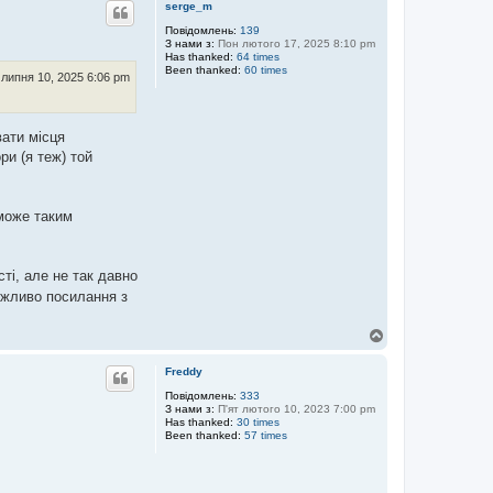
г
serge_m
о
р
Повідомлень:
139
З нами з:
Пон лютого 17, 2025 8:10 pm
и
Has thanked:
64 times
Been thanked:
60 times
 липня 10, 2025 6:06 pm
вати місця
ри (я теж) той
 може таким
ті, але не так давно
Можливо посилання з
Д
о
г
Freddy
о
р
Повідомлень:
333
З нами з:
П'ят лютого 10, 2023 7:00 pm
и
Has thanked:
30 times
Been thanked:
57 times