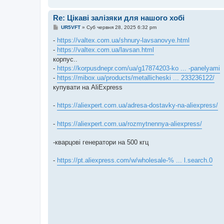
Re: Цікаві залізяки для нашого хобі
П
UR5VFT
»
Суб червня 28, 2025 6:32 pm
о
в
-
https://valtex.com.ua/shnury-lavsanovye.html
і
-
https://valtex.com.ua/lavsan.html
шнур для 
д
о
корпус..
м
-
https://korpusdnepr.com/ua/g17874203-ko ... -panelyami
л
е
-
https://mibox.ua/products/metallicheski ... 233236122/
н
купувати на AliExpress
н
я
-
https://aliexpert.com.ua/adresa-dostavky-na-aliexpress/
-
https://aliexpert.com.ua/rozmytnennya-aliexpress/
-кварцові генератори на 500 кгц
-
https://pt.aliexpress.com/w/wholesale-% ... l.search.0