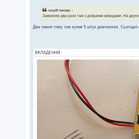
в
і
vasylll
писав:
↑
д
о
Замовляв два рази такі з довшими виводами. На другий
м
л
е
Два тижня тому теж купив 5 штук довгоногих. Сьогодні пр
н
н
я
ВКЛАДЕННЯ