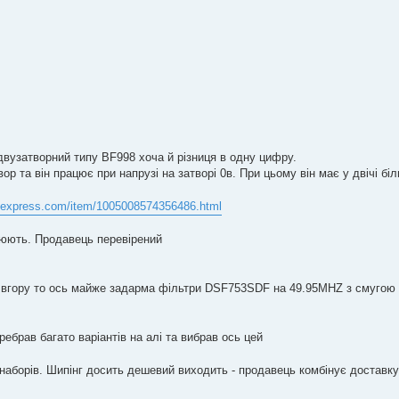
двузатворний типу BF998 хоча й різниця в одну цифру.
ор та він працює при напрузі на затворі 0в. При цьому він має у двічі бі
liexpress.com/item/1005008574356486.html
цюють. Продавець перевірений
 вгору то ось майже задарма фільтри DSF753SDF на 49.95MHZ з смугою
брав багато варіантів на алі та вибрав ось цей
х наборів. Шипінг досить дешевий виходить - продавець комбінує доставку