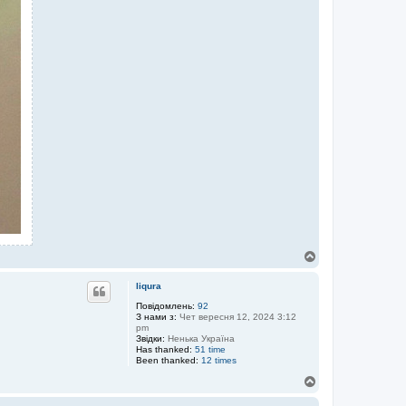
Д
о
г
liqura
о
р
Повідомлень:
92
З нами з:
Чет вересня 12, 2024 3:12
и
pm
Звідки:
Ненька Україна
Has thanked:
51 time
Been thanked:
12 times
Д
о