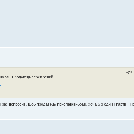
Суб ч
ацюють. Продавець перевірений
l
раз попросив, щоб продавець прислав/вибрав, хоча б з однієї партії ! П