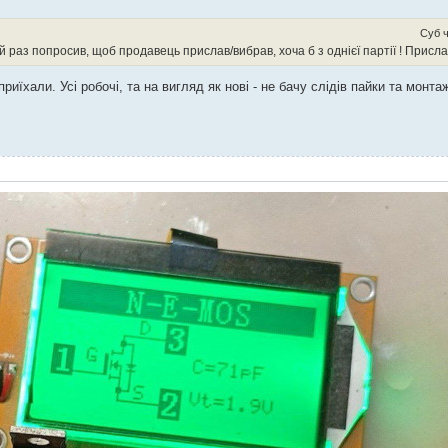
Суб ч
 раз попросив, щоб продавець прислав/вибрав, хоча б з однієї партії ! Присла
иїхали. Усі робочі, та на вигляд як нові - не бачу слідів пайки та монта