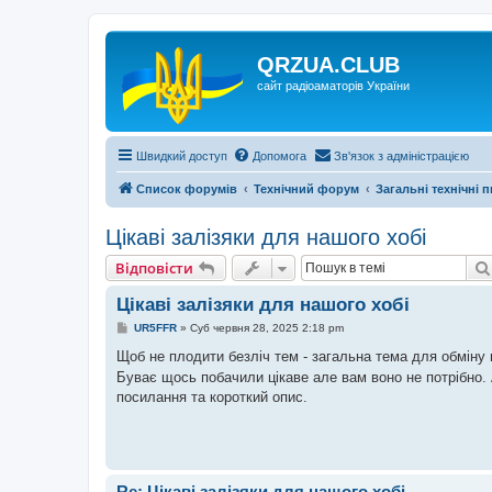
QRZUA.CLUB
сайт радіоаматорів України
Швидкий доступ
Допомога
Зв'язок з адміністрацією
Список форумів
Технічний форум
Загальні технічні 
Цікаві залізяки для нашого хобі
Відповісти
Цікаві залізяки для нашого хобі
П
UR5FFR
»
Суб червня 28, 2025 2:18 pm
о
в
Щоб не плодити безліч тем - загальна тема для обміну
і
Буває щось побачили цікаве але вам воно не потрібно.
д
о
посилання та короткий опис.
м
л
е
н
н
я
Re: Цікаві залізяки для нашого хобі