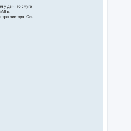
 у двічі то смуга
35МГц.
з транзистора. Ось