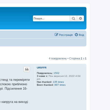
Пошук
Розширений по
Реєстрація
Вхід
4 повідомлень • Сторінка
1
з
1
UR5FFR
Повідомлень:
1502
З нами з:
Пон вересня 12, 2022 4:04
pm
 стенд та переміряти
Has thanked:
135 times
 спокою приблизно
Been thanked:
897 times
рі. Підсилення 16-
 напруга на виході