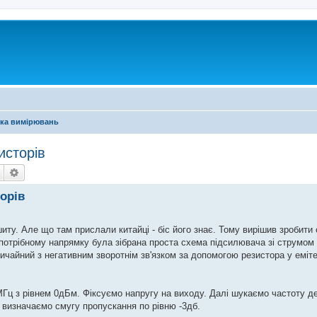
ика вимірювань
исторів
Пошук
Розширений пошук
орів
иту. Але що там прислали китайці - біс його знає. Тому вирішив зробити
 потрібному напрямку була зібрана проста схема підсилювача зі струмом
вичайний з негативним зворотнім зв'язком за допомогою резистора у еміте
Гц з рівнем 0дБм. Фіксуємо напругу на виходу. Далі шукаємо частоту де
 визначаємо смугу пропускання по рівню -3дб.