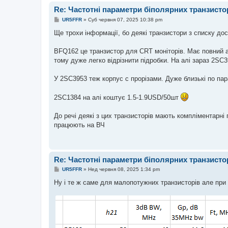
Re: Частотні параметри біполярних транзисто
П
UR5FFR
»
Суб червня 07, 2025 10:38 pm
о
в
Ще трохи інформації, бо деякі транзистори з списку дос
і
д
о
BFQ162 це транзистор для CRT моніторів. Має повний а
м
тому дуже легко відрізнити підробки. На алі зараз 2SC
л
е
н
У 2SC3953 теж корпус с прорізами. Дуже близькі по п
н
я
2SC1384 на алі коштує 1.5-1.9USD/50шт
До речі деякі з цих транзисторів мають компліментарн
працюють на ВЧ
Re: Частотні параметри біполярних транзисто
П
UR5FFR
»
Нед червня 08, 2025 1:34 pm
о
в
Ну і те ж саме для малопотужних транзисторів але при
і
д
о
м
л
е
н