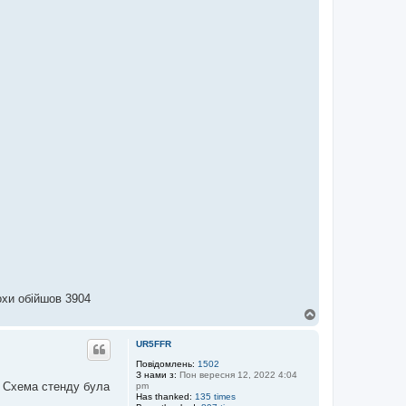
охи обійшов 3904
Д
о
г
UR5FFR
о
р
Повідомлень:
1502
З нами з:
Пон вересня 12, 2022 4:04
и
Схема стенду була
pm
Has thanked:
135 times