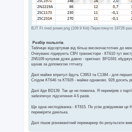
BJT Ft med power.png (109.9 Кіб) Переглянуто 19728 раз
Розбір польотів
.
Таблицю відсортував від більш високочастотних до ме
Очікувано лідирують СВЧ транзистори - КТ610 тут вист
2N5109 купував дуже давно - оригінал. BFG591 збуджує
шукав за допомогою гптчату.
Далі майже впритул йдуть С3953 та С1384 - для першого
Слідом КТ646 та КТ928 - майже однаково. 928 досить р
Далі йде BD139. Так це не помилка. Я переміряв з партії
забезпечує підсилення 4-5 разів.
Ще одна несподіванка - КТ815. По усім довідникам це 
переміряти декілька.
Далі пішов різноманітний перемаркер бо результати ви