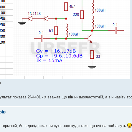
в
ультат показав 2N4401 - я вважав що він низькочастотній, а він навіть тр
рів
й германій, бо в довідниках пишуть подекуди таке що очі на лоб лізуть