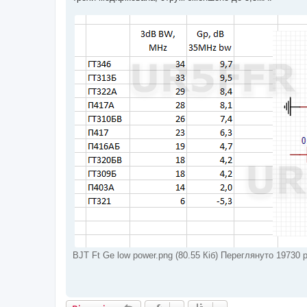
о
м
л
е
н
н
я
BJT Ft Ge low power.png (80.55 Кіб) Переглянуто 19730 р