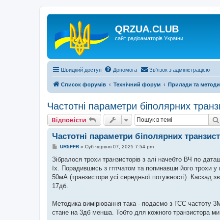
QRZUA.CLUB
сайт радіоаматорів України
Швидкий доступ
Допомога
Зв'язок з адміністрацією
Список форумів
Технічний форум
Прилади та метод
Частотні параметри біполярних транз
Відповісти
Частотні параметри біполярних транзист
П
UR5FFR
»
Суб червня 07, 2025 7:54 pm
о
в
Зібралося трохи транзисторів з алі начебто ВЧ по даташ
і
їх. Порадившись з гптчатом та попинавши його трохи у
д
о
50мА (транзистори усі середньої потужності). Каскад з
м
17дб.
л
е
н
Методика вимірювання така - подаємо з ГСС частоту 3М
н
я
стане на 3дб менша. Тобто для кожного транзистора ми