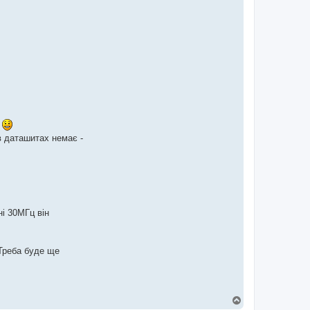
и
в даташитах немає -
ні 30МГц він
реба буде ще
Д
о