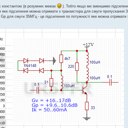
є константою (в розумних межах
). Тобто якщо ми зменшимо підсилення
и яке підсилення можна отримати з транзистора для смуги пропускання 
 Gp для смуги 35МГц - це підсилення по потужності яке можна отримати 