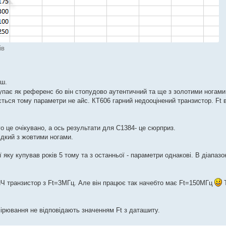
ів
нш.
упає як референс бо він стопудово аутентичний та ще з золотими ногам
ться тому параметри не айс. КТ606 гарний недооцінений транзистор. Ft 
 це очікувано, а ось результати для С1384- це сюрприз.
ідкий з жовтими ногами.
 яку купував років 5 тому та з останньої - параметри однакові. В діапазо
НЧ транзистор з Ft=3МГц. Але він працює так начебто має Ft=150МГц
Т
мірювання не відповідають значенням Ft з даташиту.