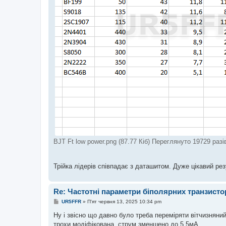
н
я
BJT Ft low power.png (87.77 Кіб) Переглянуто 19729 разі
Трійка лідерів співпадає з даташитом. Дуже цікавий рез
Re: Частотні параметри біполярних транзисто
П
UR5FFR
»
П'ят червня 13, 2025 10:34 pm
о
в
Ну і звісно що давно було треба переміряти вітчизняни
і
трохи модіфікована, струм зменшено до 5,5мА.
д