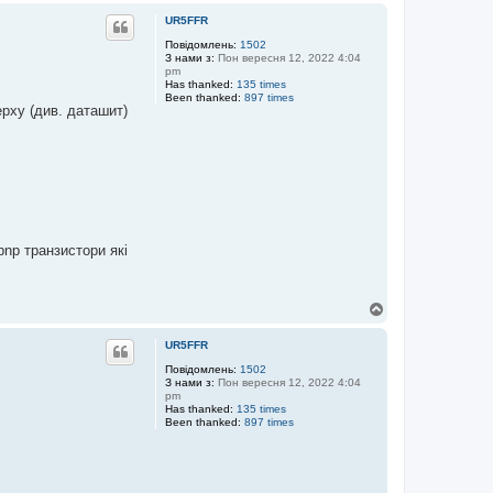
г
UR5FFR
о
р
Повідомлень:
1502
З нами з:
Пон вересня 12, 2022 4:04
и
pm
Has thanked:
135 times
Been thanked:
897 times
рху (див. даташит)
np транзистори які
Д
о
г
UR5FFR
о
р
Повідомлень:
1502
З нами з:
Пон вересня 12, 2022 4:04
и
pm
Has thanked:
135 times
Been thanked:
897 times