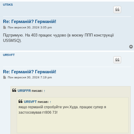
UT5KS
Re: Германій? Германій!
П
Пон вересня 30, 2024 3:05 pm
о
в
Підтримую. На 403 працює чудово (в моєму ППП конструкції
і
US5MSQ).
д
о
м
л
UR5VFT
е
н
н
я
Re: Германій? Германій!
П
Пон вересня 30, 2024 7:19 pm
о
в
і
UR5FFR
писав:
↑
д
о
м
UR5VFT
писав:
↑
л
е
якщо германій спробуйте унч Худа. працює супер я
н
застосовував гт806 73!
н
я