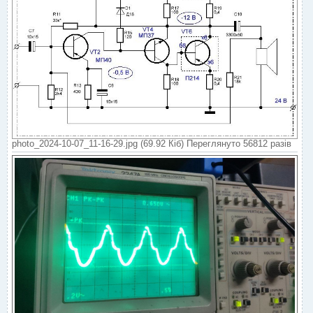
photo_2024-10-07_11-16-29.jpg (69.92 Кіб) Переглянуто 56812 разів