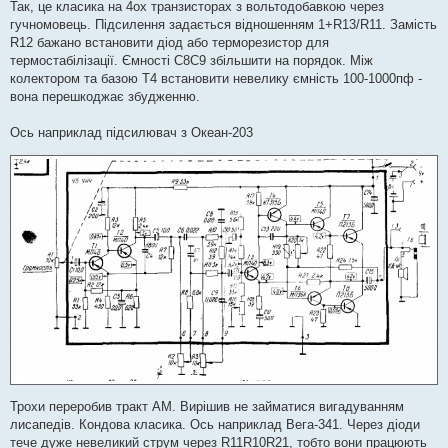
я
Так, це класика на 4ох транзисторах з вольтодобавкою через
гучномовець. Підсилення задається відношенням 1+R13/R11. Замість
R12 бажано встановити діод або терморезистор для
термостабілізації. Ємності С8С9 збільшити на порядок. Між
колектором та базою Т4 встановити невелику ємність 100-1000пф -
вона перешкоджає збудженню.
Ось наприклад підсилювач з Океан-203
Трохи переробив тракт АМ. Вирішив не займатися вигадуванням
лисапедів. Кондова класика. Ось наприклад Вега-341. Через діоди
тече дуже невеликий струм через R11R10R21, тобто вони працюють