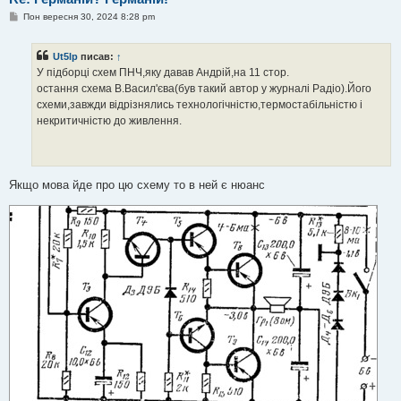
П
Пон вересня 30, 2024 8:28 pm
о
в
і
Ut5lp
писав:
↑
д
о
У підборці схем ПНЧ,яку давав Андрій,на 11 стор.
м
остання схема В.Васил'єва(був такий автор у журналі Радіо).Його
л
е
схеми,завжди відрізнялись технологічністю,термостабільністю і
н
некритичністю до живлення.
н
я
Якщо мова йде про цю схему то в ней є нюанс