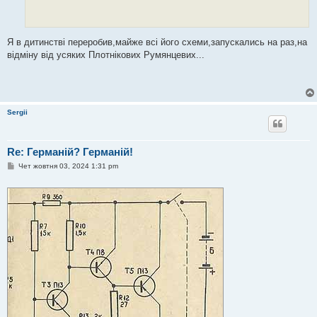
н
я
Я в дитинстві переробив,майже всі його схеми,запускались на раз,на
відміну від усяких Плотнікових Румянцевих...
Sergii
Re: Германій? Германій!
П
Чет жовтня 03, 2024 1:31 pm
о
в
і
д
о
м
л
е
н
н
я