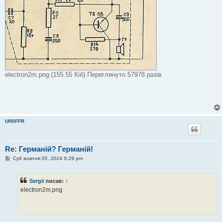
electron2m.png (155.55 Кіб) Переглянуто 57978 разів
UR5FFR
Re: Германій? Германій!
П
Суб жовтня 05, 2024 6:29 pm
о
в
і
Sergii
писав:
↑
д
о
electron2m.png
м
л
е
н
н