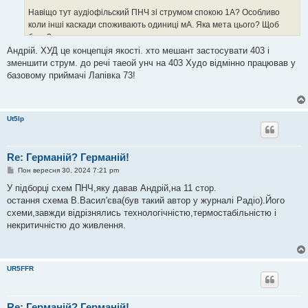
Навіщо тут аудіофільский ПНЧ зі струмом спокою 1А? Особливо
коли інші каскади споживають одиниці мА. Яка мета цього? Щоб
було?
Андрій. ХУД це концепція якості. хто мешант застосувати 403 і
зменшити струм. до речі таеой унч на 403 Худо відмінно працював у
базовому приймачі Лапівка 73!
Ut5lp
Re: Германій? Германій!
П
Пон вересня 30, 2024 7:21 pm
о
в
У підборці схем ПНЧ,яку давав Андрій,на 11 стор.
і
остання схема В.Васил'єва(був такий автор у журналі Радіо).Його
д
о
схеми,завжди відрізнялись технологічністю,термостабільністю і
м
некритичністю до живлення.
л
е
н
н
я
UR5FFR
Re: Германій? Германій!