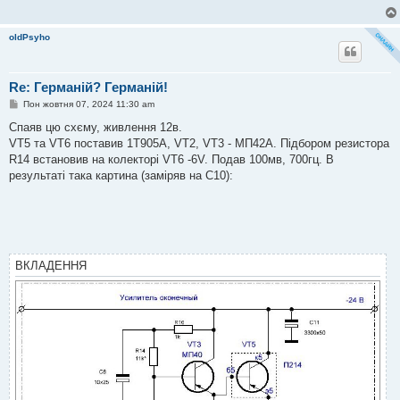
oldPsyho
Re: Германій? Германій!
П
Пон жовтня 07, 2024 11:30 am
о
в
Спаяв цю схєму, живлення 12в.
і
VT5 та VT6 поставив 1Т905А, VT2, VT3 - МП42А. Підбором резистора
д
о
R14 встановив на колекторі VT6 -6V. Подав 100мв, 700гц. В
м
результаті така картина (заміряв на С10):
л
е
н
н
я
ВКЛАДЕННЯ