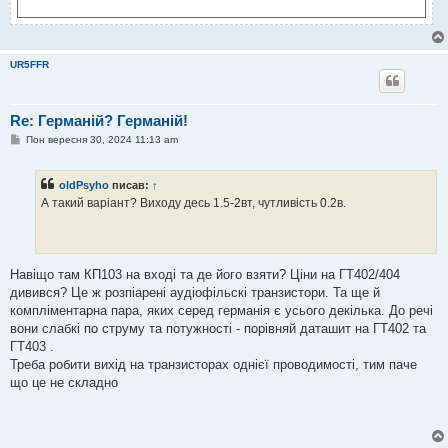
UR5FFR
Re: Германій? Германій!
П
Пон вересня 30, 2024 11:13 am
о
в
і
oldPsyho
писав:
↑
д
о
А такий варіант? Виходу десь 1.5-2вт, чутливість 0.2в.
м
л
е
н
н
я
Навіщо там КП103 на вході та де його взяти? Ціни на ГТ402/404
дивився? Це ж розпіарені аудіофільскі транзистори. Та ще й
компліментарна пара, яких серед германія є усього декілька. До речі
вони слабкі по струму та потужності - порівняй даташит на ГТ402 та
ГТ403 .
Треба робити вихід на транзисторах однієї проводимості, тим паче
що це не складно