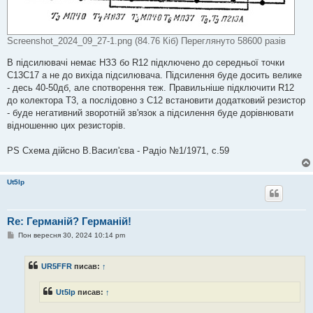
Screenshot_2024_09_27-1.png (84.76 Кіб) Переглянуто 58600 разів
В підсилювачі немає НЗЗ бо R12 підключено до середньої точки
С13С17 а не до вихіда підсилювача. Підсилення буде досить велике
- десь 40-50дб, але спотворення теж. Правильніше підключити R12
до колектора Т3, а послідовно з С12 встановити додатковий резистор
- буде негативний зворотній зв'язок а підсилення буде дорівнювати
відношенню цих резисторів.
PS Схема дійсно В.Васил'єва - Радіо №1/1971, с.59
Ut5lp
Re: Германій? Германій!
П
Пон вересня 30, 2024 10:14 pm
о
в
і
UR5FFR
писав:
↑
д
о
м
Ut5lp
писав:
↑
л
е
н