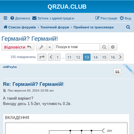
QRZUA.CLUB
Допомога
Зв'язок з адміністрацією
Реєстрація
Вхід
П
Список форумів
Технічний форум
Приймачі та трансивери
о
Германій? Германій!
ш
Пошук
Розшире
Відповісти
у
к
Сторінка
13
з
16
1
11
12
13
14
15
16
Поперед.
Далі
155 повідомлень
…
oldPsyho
Re: Германій? Германій!
П
Пон вересня 30, 2024 10:59 am
о
в
А такий варіант?
і
Виходу десь 1.5-2вт, чутливість 0.2в.
д
о
м
л
ВКЛАДЕННЯ
е
н
н
я