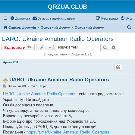
QRZUA.CLUB
Допомога
Зв'язок з адміністрацією
Реєстрація
Вхід
П
Список форумів
Основний форум
Основний форум
о
UARO: Ukraine Аmateur Radio Operators
ш
Пошук
Розшире
Відповісти
у
1 повідомлення • Сторінка
1
з
1
к
Артем ЕЖ
UARO: Ukraine Аmateur Radio Operators
П
Вів липня 09, 2024 5:03 pm
о
в
UARO: Ukraine Аmateur Radio Operators
- спільнота радіоаматорів
і
України. Тут Ви знайдете:
д
о
Обмін досвідом з колегами.
м
Чітку, швидку, а головне - лояльну модерацію.
л
е
Барахолку всеукраїнського масштабу.
н
Інформацію про проходження над Україною та DX.
н
я
Приєднуйтесь до UARO, будьте на зв'язку завжди!
Посилання -
https://t.me/Ukraine_Amateur_Radio_Operators