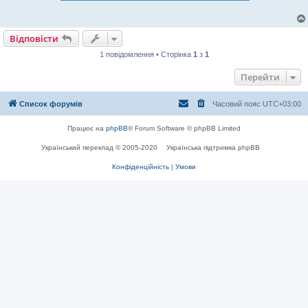
Відповісти
1 повідомлення • Сторінка
1
з
1
Перейти
Список форумів
Часовий пояс
UTC+03:00
Працює на
phpBB
® Forum Software © phpBB Limited
Український переклад © 2005-2020
Українська підтримка phpBB
Конфіденційність
|
Умови