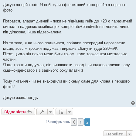
о
в
Дякую за цей топік. Я собі купив фіолетовий клон рсп1а з першого
і
фото.
д
о
м
Погрався, апарат дивний - поки не піднімеш гейн до +20 є паразитний
л
е
сигнал. і на деякіх комбінаціях samplerate+bandwith він ловить лише
н
пів діпазона, інша відзеркалена.
н
я
Но то таке, я на нього подивився, побачив посередині нерозпаєне
місце, зовсім трошки подумав і вирішив єбанути туди 220мкФ.
Після цього він почав мене бити током, коли торкаєшся металевих
частин.
Я ще трошки подумав, сів випаювати назад і випадково злизав пару
смд-конденсаторів з заднього боку плати :(
Тому питання - чи не знаходили ви схему саме для клона з першого
фото?
Дякую заздалегідь.
Відповісти
1
2
Поперед.
13 повідомлень
Перейти