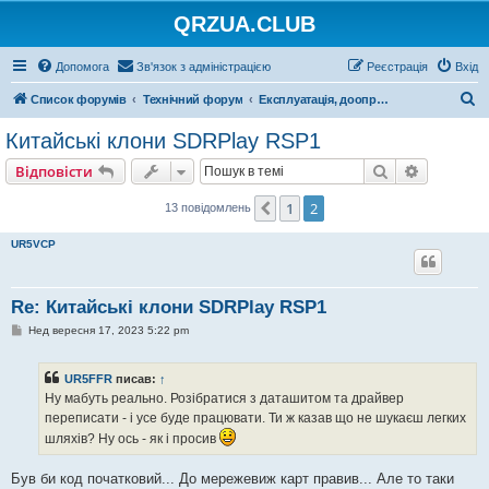
QRZUA.CLUB
Допомога
Зв'язок з адміністрацією
Реєстрація
Вхід
П
Список форумів
Технічний форум
Експлуатація, доопрацювання, ремонт
о
Китайські клони SDRPlay RSP1
ш
Пошук
Розшире
Відповісти
у
к
1
2
Поперед.
13 повідомлень
UR5VCP
Re: Китайські клони SDRPlay RSP1
П
Нед вересня 17, 2023 5:22 pm
о
в
і
UR5FFR
писав:
↑
д
о
Ну мабуть реально. Розібратися з даташитом та драйвер
м
переписати - і усе буде працювати. Ти ж казав що не шукаєш легких
л
е
шляхів? Ну ось - як і просив
н
н
я
Був би код початковий... До мережевиж карт правив... Але то таки