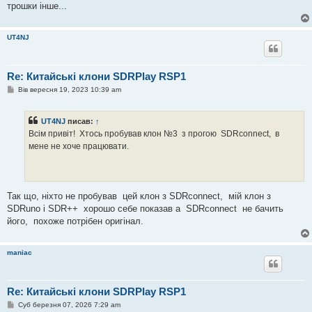
трошки інше...
UT4NJ
Re: Китайські клони SDRPlay RSP1
П
Вів вересня 19, 2023 10:39 am
о
в
і
UT4NJ
писав:
↑
д
о
Всiм привiт! Хтось пробував клон №3 з прогою SDRconnect, в
м
мене не хоче працювати.
л
е
н
н
я
Так що, нiхто не пробував цей клон з SDRconnect, мiй клон з
SDRuno i SDR++ хорошо себе показав а SDRconnect не бачить
його, похоже потрiбен оригiнал.
maniac
Re: Китайські клони SDRPlay RSP1
П
Суб березня 07, 2026 7:29 am