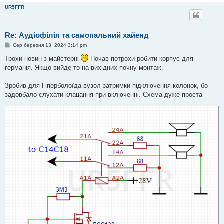
UR5FFR
Re: Аудіофілія та самопальний хайенд
П
Сер березня 13, 2024 3:14 pm
о
в
Трохи новин з майстерні
Почав потрохи робити корпус для
і
германія. Якщо вийде то на вихідних почну монтаж.
д
о
м
Зробив для Гіперболоїда вузол затримки підключення колонок, бо
л
е
задовбало слухати клацання при включенні. Схема дуже проста
н
н
я