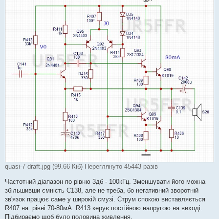
quasi-7 draft.jpg (99.66 Кіб) Переглянуто 45443 разів
Частотний діапазон по рівню 3дб - 100кГц. Зменшувати його можна
збільшивши ємність С138, але не треба, бо негативний зворотній
зв'язок працює саме у широкій смузі. Струм спокою виставляється
R407 на рівні 70-80мА. R413 керує постійною напругою на виході.
Підбираємо щоб було половина живлення.