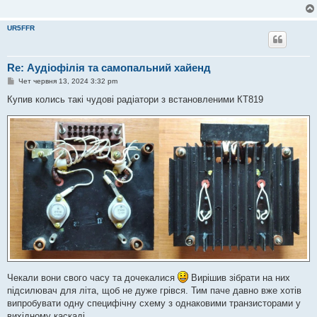
UR5FFR
Re: Аудіофілія та самопальний хайенд
П
Чет червня 13, 2024 3:32 pm
о
в
Купив колись такі чудові радіатори з встановленими КТ819
і
д
о
м
л
е
н
н
я
Чекали вони свого часу та дочекалися
Вирішив зібрати на них
підсилювач для літа, щоб не дуже грівся. Тим паче давно вже хотів
випробувати одну специфічну схему з однаковими транзисторами у
вихідному каскаді.