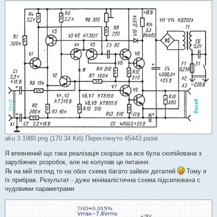
aku 3 1980.png (170.34 Кіб) Переглянуто 45443 разів
Я впевнений що така реалізація скоріше за все була скопійована з
зарубіжних розробок, але не колупав це питання.
Як на мій погляд то на обох схема багато зайвих деталей
Тому я
їх прибрав. Результат - дуже мінімалістична схема підсилювача с
чудовими параметрами