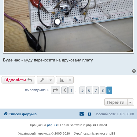
Буде час - буду переносити на друковану плату
Відповісти
Сторінка
9
з
9
1
5
6
7
8
9
Поперед.
85 повідомлень
…
Перейти
Список форумів
Часовий пояс
UTC+03:00
Працює на
phpBB
® Forum Software © phpBB Limited
Український переклад © 2005-2020
Українська підтримка phpBB