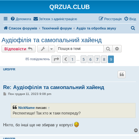
QRZUA.CLUB
Допомога
Зв'язок з адміністрацією
Реєстрація
Вхід
П
Список форумів
Технічний форум
Аудіо та обробка звуку
о
Аудіофілія та самопальний хайенд
ш
Пошук
Розшире
Відповісти
у
к
Сторінка
9
з
9
1
5
6
7
8
9
Поперед.
85 повідомлень
…
UR5FFR
Re: Аудіофілія та самопальний хайенд
П
Пон грудня 11, 2023 9:08 pm
о
в
і
NickName
писав:
↑
д
о
Респектище! Так хто ж таки попереду?
м
л
е
Ніхто, бо інші ще не збирав у корпусі
н
н
я
UR5FFR