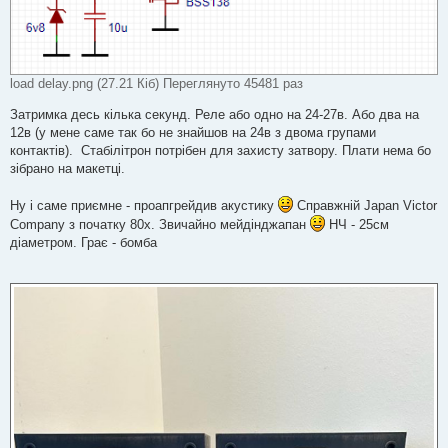
load delay.png (27.21 Кіб) Переглянуто 45481 раз
Затримка десь кілька секунд. Реле або одно на 24-27в. Або два на
12в (у мене саме так бо не знайшов на 24в з двома групами
контактів). Стабілітрон потрібен для захисту затвору. Плати нема бо
зібрано на макетці.
Ну і саме приємне - проапгрейдив акустику
Справжній Japan Victor
Company з початку 80х. Звичайно мейдінджапан
НЧ - 25см
діаметром. Грає - бомба