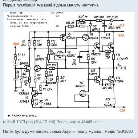
Перша публікація яка мені відома мабуть наступна
radio 6 1979.png (194.12 Кіб) Переглянуто 45443 разів
Потім була дуже відома схема Акулінічева у журналі Радіо №3/1980