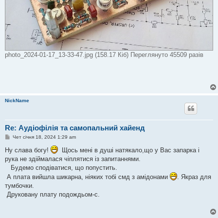
photo_2024-01-17_13-33-47.jpg (158.17 Кіб) Переглянуто 45509 разів
NickName
Re: Аудіофілія та самопальний хайенд
П
Чет січня 18, 2024 1:29 am
о
в
Ну слава богу!
Щось мені в душі натякало,що у Вас запарка і
і
рука не здіймалася чіплятися із запитаннями.
д
о
Будемо сподіватися, що попустить.
м
А плата вийшла шикарна, ніяких тобі смд з амідонами
. Якраз для
л
е
тумбочки.
н
Друковану плату подождьом-с.
н
я