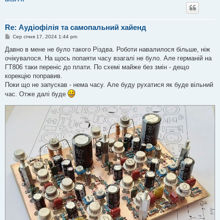
Re: Аудіофілія та самопальний хайенд
П
Сер січня 17, 2024 1:44 pm
о
в
Давно в мене не було такого Різдва. Роботи навалилося більше, ніж
і
очікувалося. На щось попаяти часу взагалі не було. Але германій на
д
о
ГТ806 таки переніс до плати. По схемі майже без змін - дещо
м
корекцію поправив.
л
е
Поки що не запускав - нема часу. Але буду рухатися як буде вільний
н
час. Отже далі буде
н
я