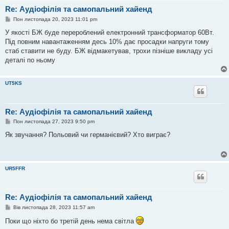
Re: Аудіофілія та самопальний хайенд
П
Пон листопада 20, 2023 11:01 pm
о
в
У якості БЖ буде перероблений електронний трансформатор 60Вт.
і
Під повним навантаженням десь 10% дає просадки напруги тому
д
о
стаб ставити не буду. БЖ відмакетував, трохи пізніше викладу усі
м
деталі по ньому
л
е
н
н
UT5KS
я
Re: Аудіофілія та самопальний хайенд
П
Пон листопада 27, 2023 9:50 pm
о
в
Як звучання? Польовий чи германієвий? Хто виграє?
і
д
о
м
л
UR5FFR
е
н
н
я
Re: Аудіофілія та самопальний хайенд
П
Вів листопада 28, 2023 11:57 am
о
в
Поки що ніхто бо третій день нема світла
і