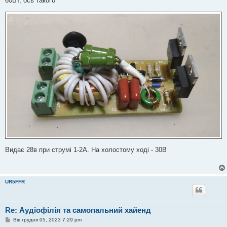
60Вт, ось такого
Видає 28в при струмі 1-2А. На холостому ході - 30В
UR5FFR
Re: Аудіофілія та самопальний хайенд
П
Вів грудня 05, 2023 7:29 pm
о