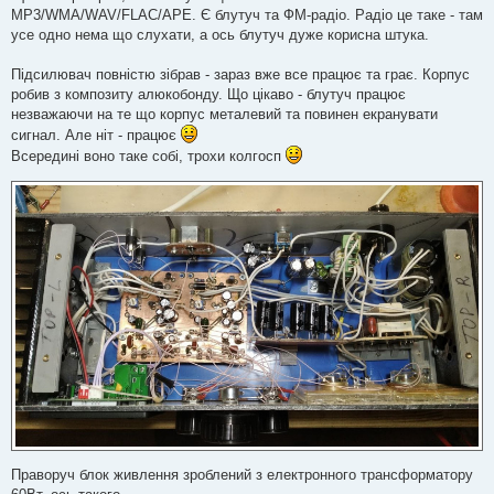
MP3/WMA/WAV/FLAC/APE. Є блутуч та ФМ-радіо. Радіо це таке - там
усе одно нема що слухати, а ось блутуч дуже корисна штука.
Підсилювач повністю зібрав - зараз вже все працює та грає. Корпус
робив з композиту алюкобонду. Що цікаво - блутуч працює
незважаючи на те що корпус металевий та повинен екранувати
сигнал. Але ніт - працює
Всередині воно таке собі, трохи колгосп
Праворуч блок живлення зроблений з електронного трансформатору