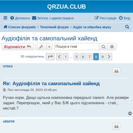
QRZUA.CLUB
Допомога
Зв'язок з адміністрацією
Реєстрація
Вхід
П
Список форумів
Технічний форум
Аудіо та обробка звуку
о
Аудіофілія та самопальний хайенд
ш
Пошук
Розшире
Відповісти
у
к
Сторінка
8
з
9
1
5
6
7
8
9
Поперед.
Далі
85 повідомлень
…
UT5KS
Re: Аудіофілія та самопальний хайенд
П
Пон листопада 20, 2023 10:48 pm
о
в
Ручки норм, Дещо щільна компоновка передньої панелі. Але розміри
і
задані. Перепрошую, який у Вас БЖ цього підсилювача - стаб.,
д
о
нестаб.?
м
л
е
UR5FFR
н
н
я