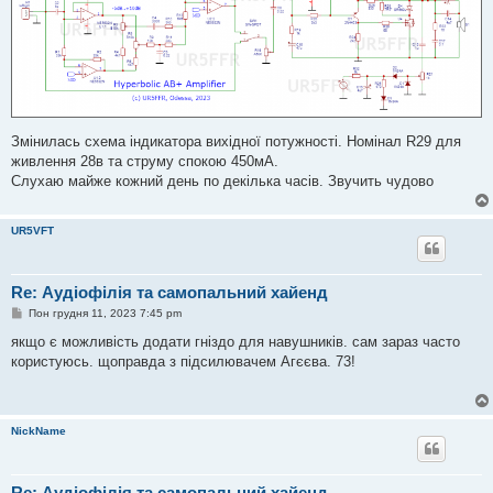
н
я
Змінилась схема індикатора вихідної потужності. Номінал R29 для
живлення 28в та струму спокою 450мА.
Слухаю майже кожний день по декілька часів. Звучить чудово
UR5VFT
Re: Аудіофілія та самопальний хайенд
П
Пон грудня 11, 2023 7:45 pm
о
в
якщо є можливість додати гніздо для навушників. сам зараз часто
і
користуюсь. щоправда з підсилювачем Агєєва. 73!
д
о
м
л
е
NickName
н
н
я
Re: Аудіофілія та самопальний хайенд