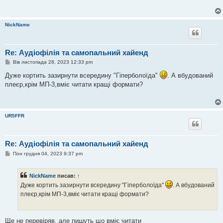
д
о
м
л
NickName
е
н
н
я
Re: Аудіофілія та самопальний хайенд
П
Вів листопада 28, 2023 12:33 pm
о
в
Дуже кортить зазирнути всередину "Гіперболоїда"
. А вбудований
і
плеєр,крім МП-3,вміє читати кращі формати?
д
о
м
л
е
н
UR5FFR
н
я
Re: Аудіофілія та самопальний хайенд
П
Пон грудня 04, 2023 9:37 pm
о
в
і
NickName
писав:
↑
д
о
Дуже кортить зазирнути всередину "Гіперболоїда"
. А вбудований
м
плеєр,крім МП-3,вміє читати кращі формати?
л
е
н
н
я
Ще не перевіряв, але пишуть що вміє читати