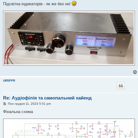
в
Підсвітка індикаторів - як же без неї
і
д
о
м
л
е
н
н
я
UR5FFR
Re: Аудіофілія та самопальний хайенд
П
Пон грудня 11, 2023 5:51 pm
о
в
Фінальна схема
і
д
о
м
л
е
н