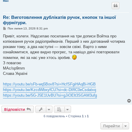
Mac
е
н
н
я
Re: Виготовлення дублікатів ручок, кнопок та іншої
фурнітури.
П
Пон липня 13, 2026 8:31 pm
о
в
Привіт, колеги. Надсилаю посилання на три дописи Войтка про
і
копіювання ручок радіоприймачів. Перший з них датований чотирма
д
о
роками тому, а два наступні — зовсім свіжі. Варто з ними
м
ознайомитися, адже видно прогрес, та навіщо двічі повторювати
л
е
помилки, які за нас уже хтось зробив.
н
З повагою
н
я
MAc/sp9mrn
Слава Україні
https://youtu.be/sFb-wq5Bov8?si=HcfSFgiHAqBi-HGB
https://youtu.be/KzcdWbxyfCU?si=dc-DIRC0eCsdatxq
https://youtu.be/5G-J5E1UvBU?si=gJiOElt3SGAM3ufg
Відповісти
6 повідомлень • Сторінка
1
з
1
Перейти