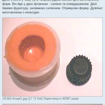
н
я
форм. Він йде у двох флаконах - силікон та отверджувачем. Далі
беремо фурнітуру, заливаємо силіконом. Отримуємо форму. Дублікат
виготовляємо з епоксідки.
VE301-Knopf1.jpg (17.72 Кіб) Переглянуто 40387 разів