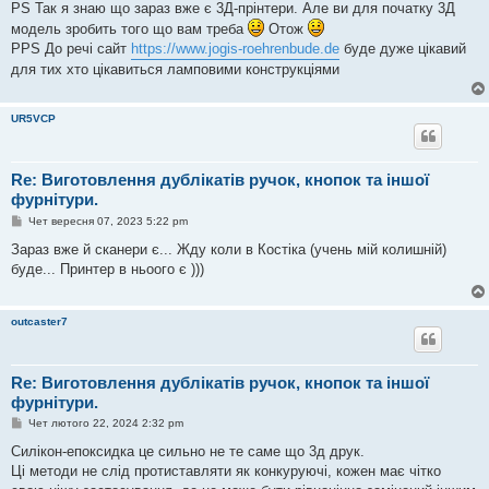
PS Так я знаю що зараз вже є 3Д-прінтери. Але ви для початку 3Д
модель зробить того що вам треба
Отож
PPS До речі сайт
https://www.jogis-roehrenbude.de
буде дуже цікавий
для тих хто цікавиться ламповими конструкціями
UR5VCP
Re: Виготовлення дублікатів ручок, кнопок та іншої
фурнітури.
П
Чет вересня 07, 2023 5:22 pm
о
в
Зараз вже й сканери є... Жду коли в Костіка (учень мій колишній)
і
буде... Принтер в ньоого є )))
д
о
м
л
outcaster7
е
н
н
я
Re: Виготовлення дублікатів ручок, кнопок та іншої
фурнітури.
П
Чет лютого 22, 2024 2:32 pm
о
в
Силікон-епоксидка це сильно не те саме що 3д друк.
і
Ці методи не слід протиставляти як конкуруючі, кожен має чітко
д
о