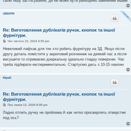
свою нішу застосування, де не може бути рівноцінно замінений іншим
м
л
е
UR5FFR
н
н
я
Re: Виготовлення дублікатів ручок, кнопок та іншої
фурнітури.
П
Чет лютого 22, 2024 4:50 pm
о
в
Невеликий лафхак для тих хто робить фурнітуру на 3Д. Якщо після
і
другу деталь помістити у акриловий розчинник на деякий час а після
д
о
висушити то отримаємо дзеркальну ідеально гладку поверхню. Час
м
треба підбирати експериментально. Стартуємо десь з 10-15 хвилин
л
е
н
н
Юрий
я
Re: Виготовлення дублікатів ручок, кнопок та іншої
фурнітури.
П
Пон липня 13, 2026 8:08 pm
о
в
Ладно отлить ручку не проблема.А как четко просверлить отверстие
і
под ось?
д
о
м
л