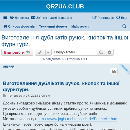
QRZUA.CLUB
Допомога
Зв'язок з адміністрацією
Реєстрація
Вхід
П
Список форумів
Технічний форум
Майстерня
о
Виготовлення дублікатів ручок, кнопок та іншої
ш
фурнітури.
у
Пошук
Розшире
Відповісти
к
6 повідомлень • Сторінка
1
з
1
UR5FFR
Виготовлення дублікатів ручок, кнопок та іншої
фурнітури.
П
Чет вересня 07, 2023 5:08 pm
о
в
Досить випадково знайшов цікаву статтю про то як можна в домашніх
і
умовах зробити дублікат усіляких дрібних ручок та кнопок.
д
о
Це прямо мастхев для усіляких реставраційних робіт.
м
Метод описано тут
https://www.jogis-roehrenbude.de/Formteile.htm
л
е
(дивитися через перекладач бо на німецькій мові).
н
Дуже стисло у чому суть. Беремо рідкий силікон для виготовлення