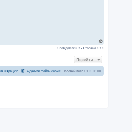
Д
о
1 повідомлення • Сторінка
1
з
1
г
о
р
Перейти
и
дміністрацією
Видалити файли cookie
Часовий пояс
UTC+03:00