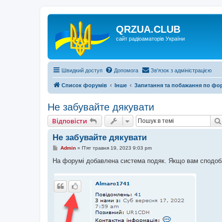
QRZUA.CLUB
сайт радіоаматорів України
Швидкий доступ
Допомога
Зв'язок з адміністрацією
Список форумів
Інше
Запитання та побажання по фо
Не забувайте дякувати
Відповісти
Не забувайте дякувати
П
Admin
»
П'ят травня 19, 2023 9:03 pm
о
в
На форумі добавлена система подяк. Якщо вам сподобав
і
д
о
м
л
е
н
н
я