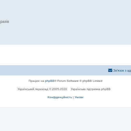
разів
Зв'язок з а
Працює на
phpBB
® Forum Software © phpBB Limited
Український переклад © 2005-2020
Українська підтримка phpBB
Конфіденційність
|
Умови