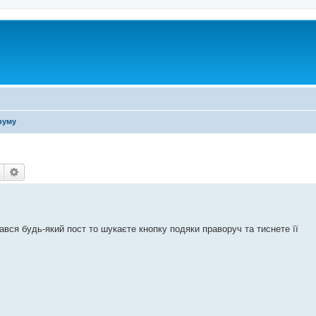
руму
Пошук
Розширений пошук
ся будь-який пост то шукаєте кнопку подяки праворуч та тиснете її