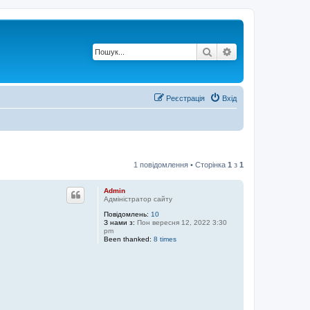
Пошук
Розширений по
Реєстрація
Вхід
1 повідомлення • Сторінка
1
з
1
Admin
Адміністратор сайту
Повідомлень:
10
З нами з:
Пон вересня 12, 2022 3:30
pm
Been thanked:
8 times