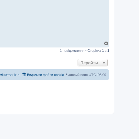
Д
о
1 повідомлення • Сторінка
1
з
1
г
о
р
Перейти
и
дміністрацією
Видалити файли cookie
Часовий пояс
UTC+03:00