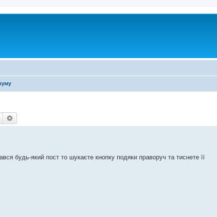
руму
Пошук
Розширений пошук
ся будь-який пост то шукаєте кнопку подяки праворуч та тиснете її