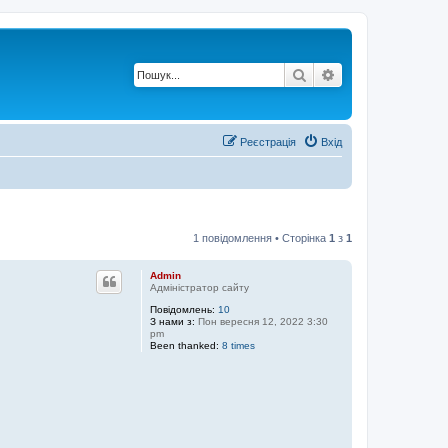
Пошук
Розширений по
Реєстрація
Вхід
1 повідомлення • Сторінка
1
з
1
Admin
Адміністратор сайту
Повідомлень:
10
З нами з:
Пон вересня 12, 2022 3:30
pm
Been thanked:
8 times