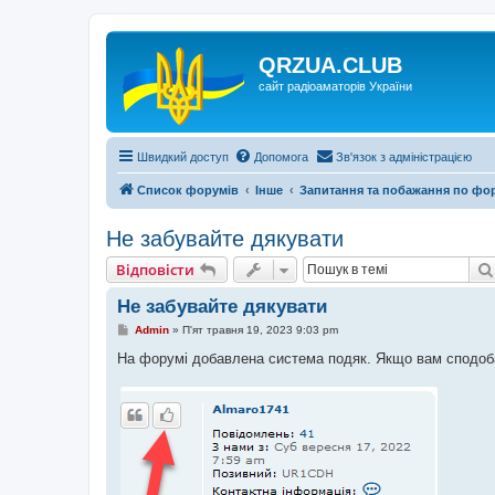
QRZUA.CLUB
сайт радіоаматорів України
Швидкий доступ
Допомога
Зв'язок з адміністрацією
Список форумів
Інше
Запитання та побажання по фо
Не забувайте дякувати
Відповісти
Не забувайте дякувати
П
Admin
»
П'ят травня 19, 2023 9:03 pm
о
в
На форумі добавлена система подяк. Якщо вам сподобав
і
д
о
м
л
е
н
н
я