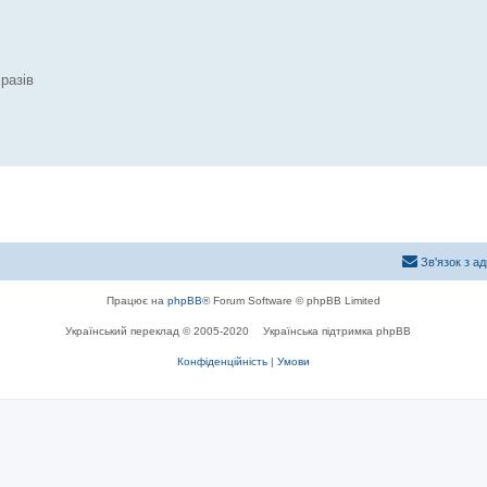
разів
Зв'язок з а
Працює на
phpBB
® Forum Software © phpBB Limited
Український переклад © 2005-2020
Українська підтримка phpBB
Конфіденційність
|
Умови