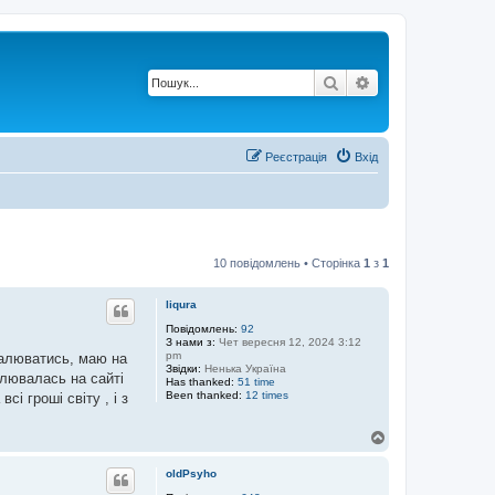
Пошук
Розширений по
Реєстрація
Вхід
10 повідомлень • Сторінка
1
з
1
liqura
Повідомлень:
92
З нами з:
Чет вересня 12, 2024 3:12
pm
налюватись, маю на
Звідки:
Ненька Україна
тлювалась на сайті
Has thanked:
51 time
Been thanked:
12 times
і гроші світу , і з
Д
о
г
oldPsyho
о