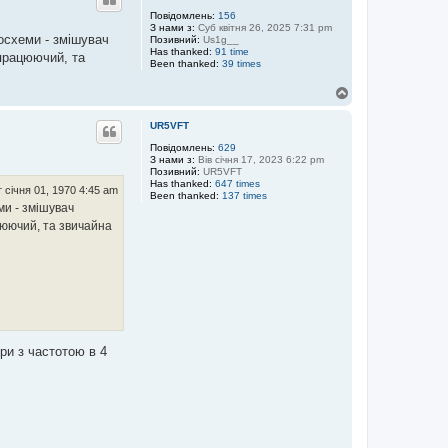
о
р
Повідомлень:
156
З нами з:
Суб квітня 26, 2025 7:31 pm
и
росхеми - змішувач
Позивний:
Us1g__
Has thanked:
91 time
 працюючий, та
Been thanked:
39 times
Д
о
г
UR5VFT
о
р
Повідомлень:
629
З нами з:
Вів січня 17, 2023 6:22 pm
и
Позивний:
UR5VFT
Has thanked:
647 times
 січня 01, 1970 4:45 am
Been thanked:
137 times
ми - змішувач
цюючий, та звичайна
ри з частотою в 4