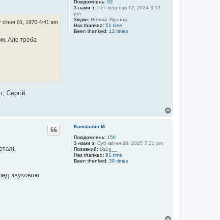
р
Повідомлень:
92
З нами з:
Чет вересня 12, 2024 3:12
и
pm
Звідки:
Ненька Україна
 січня 01, 1970 4:41 am
Has thanked:
51 time
Been thanked:
12 times
м. Але треба
, Сергій.
Д
о
г
Konstantin M
о
р
Повідомлень:
156
З нами з:
Суб квітня 26, 2025 7:31 pm
и
еталі.
Позивний:
Us1g__
Has thanked:
91 time
Been thanked:
39 times
еред звуковою
Д