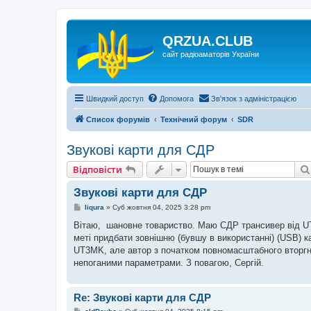
QRZUA.CLUB
сайт радіоаматорів України
Швидкий доступ
Допомога
Зв'язок з адміністрацією
Список форумів
Технічний форум
SDR
Звукові карти для СДР
Відповісти
Звукові карти для СДР
П
liqura
»
Суб жовтня 04, 2025 3:28 pm
о
в
Вітаю, шановне товариство. Маю СДР трансивер від UТ
і
меті придбати зовнішню (бувшу в використанні) (USB) 
д
о
UT3MK, але автор з початком повномасштабного вторгнен
м
непоганими параметрами. З повагою, Сергій.
л
е
н
н
Re: Звукові карти для СДР
я
П