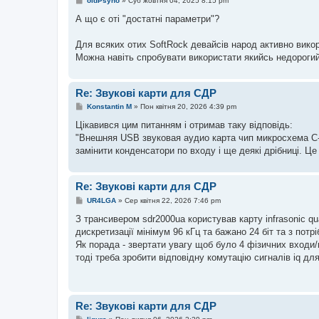
oldPsyho
»
Суб жовтня 04, 2025 8:15 pm
о
в
А що є оті "достатні параметри"?
і
д
о
Для всяких отих SoftRock девайсів народ активно викори
м
Можна навіть спробувати використати якийсь недорогий
л
е
н
н
Re: Звукові карти для СДР
я
П
Konstantin M
»
Пон квітня 20, 2026 4:39 pm
о
в
Цікавився цим питанням і отримав таку відповідь:
і
"Внешняя USB звуковая аудио карта чип микросхема C
д
о
замінити конденсатори по входу і ще деякі дрібниці. Це 
м
л
е
н
Re: Звукові карти для СДР
н
П
я
UR4LGA
»
Сер квітня 22, 2026 7:46 pm
о
в
З трансивером sdr2000ua користував карту infrasonic qua
і
дискретизації мінімум 96 кГц та бажано 24 біт та з пот
д
о
Як порада - звертати увагу щоб було 4 фізичних входи
м
тоді треба зробити відповідну комутацію сигналів iq д
л
е
н
н
я
Re: Звукові карти для СДР
П