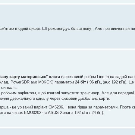
я пам'ятаю в одній цифрі. ШІ рекомендує більш нову , Але при вивчені ви 
вану карту материнської плати
(через синій роз'єм Line-In на задній пан
иклад, PowerSDR або M0KGK) параметри
24 біт / 96 кГц
(або 192 кГц). Це
сигналів.
обочим варіантом, щоб взагалі запустити трансивер. Але для передачі 
ення дзеркального каналу через фазовий дисбаланс карти.
а - це урізаний варіант CM6206. І вона гірша за параметрами. Проте сму
ти на чипах EMU0202 чи ASUS Xonar з 192 кГц / 24 біт).