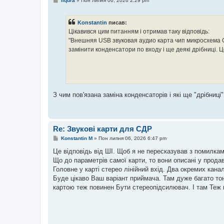
liqura
»
Пон липня 06, 2026 2:29 pm
о
в
і
Konstantin
писав:
д
о
Цікавився цим питанням і отримав таку відповідь:
м
"Внешняя USB звуковая аудио карта чип микросхема 
л
е
замінити конденсатори по входу і ще деякі дрібниці. Це
н
н
я
З чим пов'язана заміна конденсаторів і які ще "дрібниці
Re: Звукові карти для СДР
П
Konstantin M
»
Пон липня 06, 2026 6:47 pm
о
в
Це відповідь від ШІ. Щоб я не пересказував з помилкам
і
Що до параметрів самої карти, то вони описані у прода
д
о
Головне у карті стерео лінійний вхід. Два окремих кана
м
Буде цікаво Ваш варіант приймача. Там дуже багато то
л
е
картою теж повинен Бути стереопідсилювач. І там Теж к
н
н
я