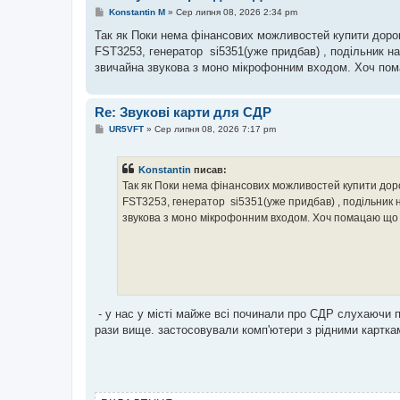
П
Konstantin M
»
Сер липня 08, 2026 2:34 pm
о
в
Так як Поки нема фінансових можливостей купити дорогу
і
FST3253, генератор si5351(уже придбав) , подільник на
д
о
звичайна звукова з моно мікрофонним входом. Хоч по
м
л
е
н
Re: Звукові карти для СДР
н
П
я
UR5VFT
»
Сер липня 08, 2026 7:17 pm
о
в
і
Konstantin
писав:
д
о
Так як Поки нема фінансових можливостей купити дорог
м
FST3253, генератор si5351(уже придбав) , подільник 
л
е
звукова з моно мікрофонним входом. Хоч помацаю що 
н
н
я
- у нас у місті майже всі починали про СДР слухаючи
рази вище. застосовували комп'ютери з рідними карткам