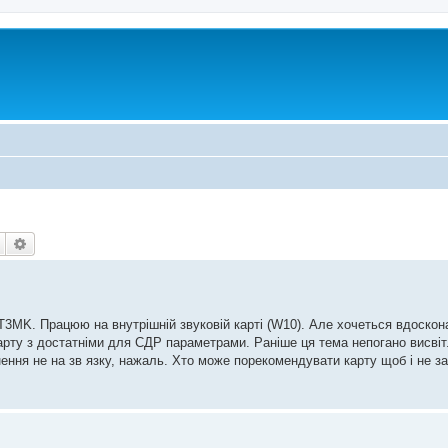
Пошук
Розширений пошук
3MK. Працюю на внутрішній звуковій карті (W10). Але хочеться вдоско
карту з достатніми для СДР параметрами. Раніше ця тема непогано висві
ня не на зв язку, нажаль. Хто може порекомендувати карту щоб і не за вс