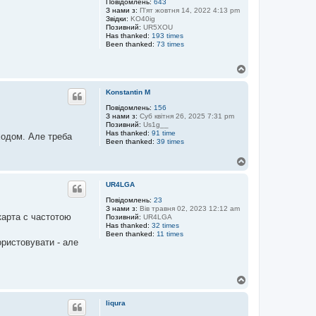
р
Повідомлень:
643
З нами з:
П'ят жовтня 14, 2022 4:13 pm
и
Звідки:
KO40ig
Позивний:
UR5XOU
Has thanked:
193 times
Been thanked:
73 times
Д
о
г
Konstantin M
о
р
Повідомлень:
156
З нами з:
Суб квітня 26, 2025 7:31 pm
и
Позивний:
Us1g__
Has thanked:
91 time
ходом. Але треба
Been thanked:
39 times
Д
о
г
UR4LGA
о
р
Повідомлень:
23
З нами з:
Вів травня 02, 2023 12:12 am
и
 карта с частотою
Позивний:
UR4LGA
Has thanked:
32 times
Been thanked:
11 times
ористовувати - але
Д
о
г
liqura
о