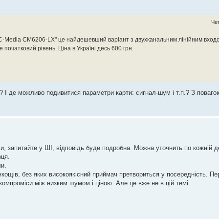
Чет
C-Media CM6206-LX" це найдешевший варіант з двухканальним лінійним входо
 початковий рівень. Ціна в Україні десь 600 грн.
"? І де можливо подивитися параметри карти: сигнал-шум і т.п.? З повагою
и, запитайте у ШІ, відповідь буде подробна. Можна уточнить по кожній д
вця.
ли.
нкощів, без яких високоякісний приймач претвориться у посередність. П
омпроміси між низким шумом і ціною. Але це вже не в цій темі.