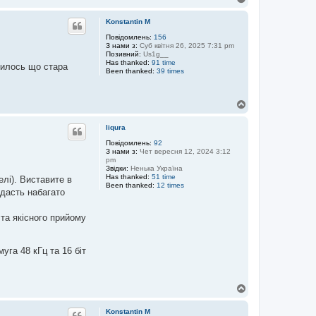
о
г
Konstantin M
о
р
Повідомлень:
156
З нами з:
Суб квітня 26, 2025 7:31 pm
и
Позивний:
Us1g__
Has thanked:
91 time
явилось що стара
Been thanked:
39 times
Д
о
г
liqura
о
р
Повідомлень:
92
З нами з:
Чет вересня 12, 2024 3:12
и
pm
Звідки:
Ненька Україна
Has thanked:
51 time
елі). Виставите в
Been thanked:
12 times
 дасть набагато
та якісного прийому
га 48 кГц та 16 біт
Д
о
г
Konstantin M