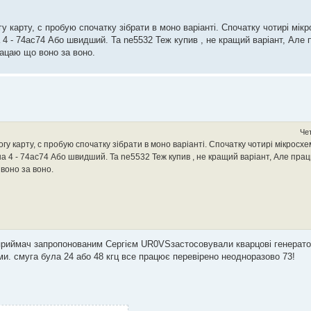
 карту, с пробую спочатку зібрати в моно варіанті. Спочатку чотирі мік
 4 - 74ac74 Або швидший. Та ne5532 Теж купив , не кращий варіант, Але
мацаю що воно за воно.
Чет
у карту, с пробую спочатку зібрати в моно варіанті. Спочатку чотирі мікросхе
на 4 - 74ac74 Або швидший. Та ne5532 Теж купив , не кращий варіант, Але пра
воно за воно.
 приймач запропонованим Сергієм UR0VSзастосовували кварцові генерато
и. смуга була 24 або 48 кгц все працює перевірено неодноразово 73!