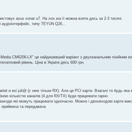
стовує asus xonar u7. На лох.юа її можна взяти десь за 2-3 тисячі.
 аудіоінтерфейс, типу TEYUN Q26...
-Media CM6206-LX" це найдешевший варіант з двухканальним лінійним в
початковий рівень. Ціна в Україні десь 600 грн.
rtet и esi juli@ (с нею тільки RX). Але це PCI карти. Взагалі то будь яка
рібною кількістю каналів (4 для RX/TX) буде працювати гарно.
/виходи які можуть працювати одночасно. Можно і двохвходові карти вик
ля приймача та передавача