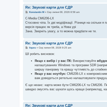
Re: Звукові карти для СДР
П
Konstantin M
»
Сер липня 08, 2026 8:58 am
о
в
C-Media CM6206-LX
і
Стосовно чіпа. Їх дві модіфікації. Різниця на скільки 
д
о
версія працює як треба, а Нова урі
м
Зана. Зверніть увагу, а то можна придбати не те.
л
е
н
н
Re: Звукові карти для СДР
я
П
liqura
»
Сер липня 08, 2026 9:25 am
о
в
ШІ робить висновок:
і
д
Якщо є вибір і у вас ПК:
Використовуйте
вбудо
о
налаштуваннях Windows та програми SDR (напр
м
л
ширшу панораму та кращу чутливість до слабких 
е
Якщо у вас ноутбук:
CM6206-LX є компромісним р
н
н
вам доведеться ретельно налаштовувати придуш
я
Є ще нюанс: карта може бути CM6206-LX та CM6206. Перш
швидко змусять вас шукати щось краще (наприклад, кар
Re: Звукові карти для СДР