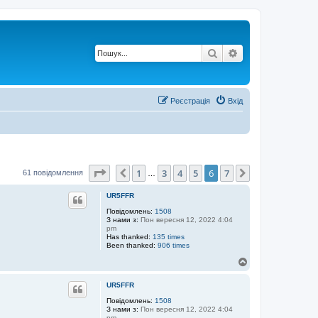
Пошук
Розширений по
Реєстрація
Вхід
Сторінка
6
з
7
1
3
4
5
6
7
Поперед.
Далі
61 повідомлення
…
UR5FFR
Повідомлень:
1508
З нами з:
Пон вересня 12, 2022 4:04
pm
Has thanked:
135 times
Been thanked:
906 times
Д
о
г
UR5FFR
о
р
Повідомлень:
1508
З нами з:
Пон вересня 12, 2022 4:04
и
pm