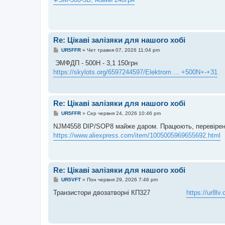
і
д
о
м
л
е
Re: Цікаві залізяки для нашого хобі
н
н
П
UR5FFR
»
Чет травня 07, 2026 11:04 pm
я
о
в
ЭМФДП - 500Н - 3,1 150грн
і
https://skylots.org/6597244597/Elektrom ... +500N+-+31
д
о
м
л
е
Re: Цікаві залізяки для нашого хобі
н
н
П
UR5FFR
»
Сер червня 24, 2026 10:46 pm
я
о
в
NJM4558 DIP/SOP8 майже даром. Працюють, перевіре
і
https://www.aliexpress.com/item/1005005969655692.html
д
о
м
л
е
н
Re: Цікаві залізяки для нашого хобі
н
я
П
UR5VFT
»
Пон червня 29, 2026 7:46 pm
о
в
Транзистори двозатворні КП327
https://ur8l
і
д
о
м
л