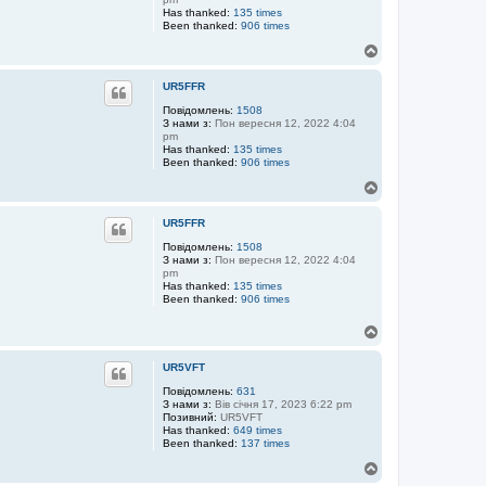
Has thanked:
135 times
Been thanked:
906 times
Д
о
г
UR5FFR
о
р
Повідомлень:
1508
З нами з:
Пон вересня 12, 2022 4:04
и
pm
Has thanked:
135 times
Been thanked:
906 times
Д
о
г
UR5FFR
о
р
Повідомлень:
1508
З нами з:
Пон вересня 12, 2022 4:04
и
pm
Has thanked:
135 times
Been thanked:
906 times
Д
о
г
UR5VFT
о
р
Повідомлень:
631
З нами з:
Вів січня 17, 2023 6:22 pm
и
Позивний:
UR5VFT
Has thanked:
649 times
Been thanked:
137 times
Д
о