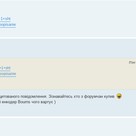
+1+sht
oopisanie
П'ят
t+1+sht
toopisanie
оцитованого повідомлення. Зізнавайтесь хто з форумчан купив
 енкодер Bourns чого вартує )