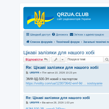
QRZUA.CLUB
сайт радіоаматорів України
Швидкий доступ
Допомога
Зв'язок з адміністрацією
Список форумів
Технічний форум
Загальні технічні 
Цікаві залізяки для нашого хобі
Відповісти
Re: Цікаві залізяки для нашого хобі
П
UR5FFR
»
П'ят квітня 10, 2026 10:23 pm
о
в
ЭМФ-9Д-500-3Н новий з паспортом
і
https://violity.com/ua/123073642-emf-9d ... sostoyanie
д
о
м
л
е
Re: Цікаві залізяки для нашого хобі
н
н
П
UR5FFR
»
Вів квітня 28, 2026 1:03 pm
я
о
в
ФЭМ-500-3В, новий 240грн