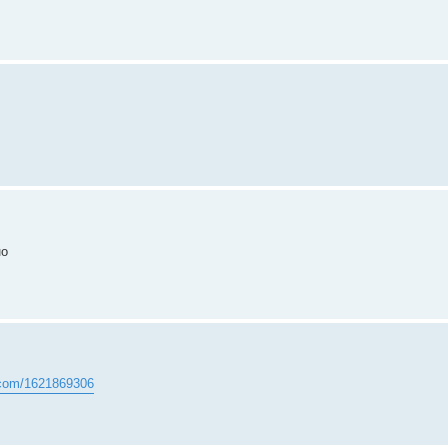
но
v.com/1621869306