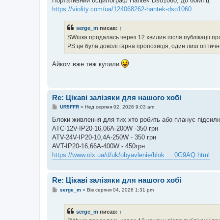
Портативний осцилограф Hantek Dso1060, до 60МГц
і
https://violity.com/ua/124068262-hantek-dso1060
д
о
м
serge_m
писав:
↑
л
е
SWшка продалась через 12 хвилин після публікації п
н
PS це була доволі гарна пропозиція, один лиш оптичн
н
я
Айком вже теж купили
Re: Цікаві залізяки для нашого хобі
П
UR5FFR
»
Нед серпня 02, 2026 9:03 am
о
в
Блоки живлення для тих хто робить або планує підсил
і
ATC-12V-IP20-16,06A-200W -350 грн
д
о
ATV-24V-IP20-10,4A-250W - 350 грн
м
AVT-IP20-16,66A-400W - 450грн
л
е
https://www.olx.ua/d/uk/obyavlenie/blok ... 0G9AQ.html
н
н
я
Re: Цікаві залізяки для нашого хобі
П
serge_m
»
Вів серпня 04, 2026 1:31 pm
о
в
і
serge_m
писав:
↑
д
о