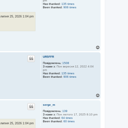
pm
Has thanked:
135 times
Been thanked:
906 times
липня 25, 2026 1:04 pm
Д
о
г
UR5FFR
о
р
Повідомлень:
1508
З нами з:
Пон вересня 12, 2022 4:04
и
pm
Has thanked:
135 times
Been thanked:
906 times
Д
о
г
serge_m
о
р
Повідомлень:
139
З нами з:
Пон лютого 17, 2025 8:10 pm
и
Has thanked:
64 times
Been thanked:
60 times
липня 25, 2026 1:04 pm