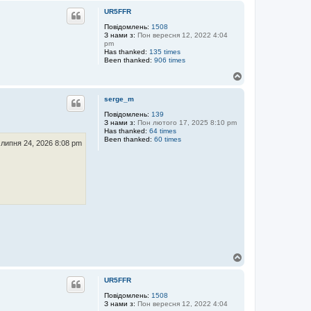
г
UR5FFR
о
р
Повідомлень:
1508
З нами з:
Пон вересня 12, 2022 4:04
и
pm
Has thanked:
135 times
Been thanked:
906 times
Д
о
г
serge_m
о
р
Повідомлень:
139
З нами з:
Пон лютого 17, 2025 8:10 pm
и
Has thanked:
64 times
Been thanked:
60 times
 липня 24, 2026 8:08 pm
Д
о
г
UR5FFR
о
р
Повідомлень:
1508
З нами з:
Пон вересня 12, 2022 4:04
и