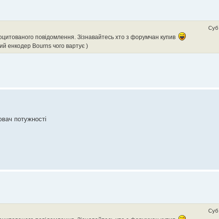
Суб 
роцитованого повідомлення. Зізнавайтесь хто з форумчан купив
ий енкодер Bourns чого вартує )
ювач потужності
Суб 