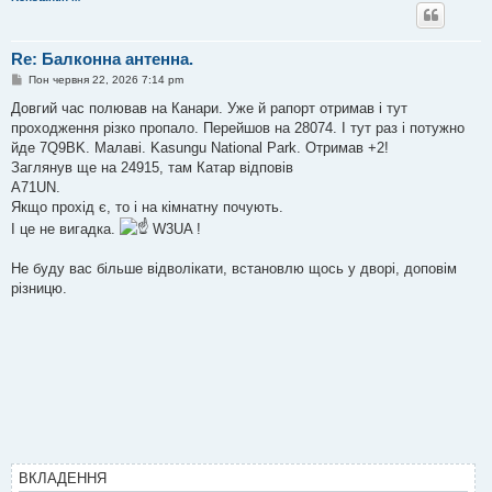
Re: Балконна антенна.
П
Пон червня 22, 2026 7:14 pm
о
в
Довгий час полював на Канари. Уже й рапорт отримав і тут
і
проходження різко пропало. Перейшов на 28074. І тут раз і потужно
д
о
йде 7Q9BK. Малаві. Kasungu National Park. Отримав +2!
м
Заглянув ще на 24915, там Катар відповів
л
е
A71UN.
н
Якщо прохід є, то і на кімнатну почують.
н
я
І це не вигадка.
W3UA !
Не буду вас більше відволікати, встановлю щось у дворі, доповім
різницю.
ВКЛАДЕННЯ