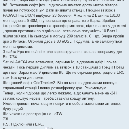
д
о
ft8. Встановив софт jtdx , підключив шматок дроту метра півтора і
м
почав на потужності 2-4 Вати визивати станції. Перший зв'язок з
л
е
PA0WCH на 14074 відбувся 23 березня. А коли на 2 Вати на 18100
н
мені відповів SB0M, я упевнився що справа того Варта. Зробив
н
я
інтерфейс до трансівера на трансформаторах, підняв антену до стелі
, зробив противаги по підвіконню, встановив потужність 10 Ватт і
пішли зв'язки. На сьогодні в логбуці 209 записів. Є і дх. Вчора провів
qso з Китаєм. Отримав десь з 80 eQSL. Подумав, а не замахнуться
мені на дипломи.
З сайта Epc-mc.eu/index.php зареєструвався, скачав программу для
Він 7/64
SetupUAAC64.exe встановив, отримав Id, відправив адіф і почав
чекати. І ось перший диплом за зв'язок з 10 станціями з Греції! Потім
ще і ще. Зараз маю 9 дипломів ft8. Ще не отримав реєстрацію з ERC,
там Теж куча дипломів.
Ще цікавий софт GridTracker2. Він на мапі квадратиками показує
спрацьовані станції і повну розшифровку qso. Рекомендую.
Тепер , коли підібрав що легко лежало, а дх бачать мене на -24 і
зв'язок коштує нервів , треба ставили кращу антену.
Якщо я допоміг початківцям повірити в себе з маленькою антеною,
буду радий.
Ще чекаю на реєстрацію на LoTW.
73!
P.S. Підключили і ERC.