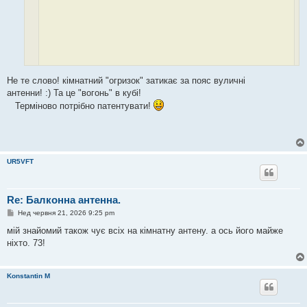
Не те слово! кімнатний "огризок" затикає за пояс вуличні
На мою вуличну 7,46 метра так ніколи не буде чутно) Так що антена
антенни! :) Та це "вогонь" в кубі!
вогонь
Терміново потрібно патентувати!
UR5VFT
Re: Балконна антенна.
П
Нед червня 21, 2026 9:25 pm
о
в
мій знайомий також чує всіх на кімнатну антену. а ось його майже
і
ніхто. 73!
д
о
м
л
Konstantin M
е
н
н
я