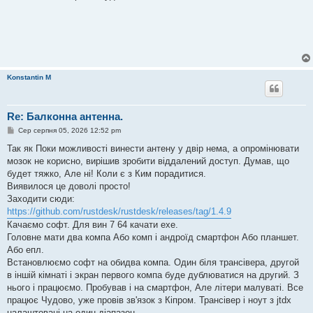
Konstantin M
Re: Балконна антенна.
П
Сер серпня 05, 2026 12:52 pm
о
в
Так як Поки можливості винести антену у двір нема, а опромінювати
і
мозок не корисно, вирішив зробити віддалений доступ. Думав, що
д
о
будет тяжко, Але ні! Коли є з Ким порадитися.
м
Виявилося це доволі просто!
л
е
Заходити сюди:
н
https://github.com/rustdesk/rustdesk/releases/tag/1.4.9
н
я
Качаємо софт. Для вин 7 64 качати ехе.
Головне мати два компа Або комп і андроїд смартфон Або планшет.
Або епл.
Встановлюємо софт на обидва компа. Один біля трансівера, другой
в іншій кімнаті і экран первого компа буде дублюватися на другий. З
нього і працюємо. Пробував і на смартфон, Але літери малуваті. Все
працює Чудово, уже провів зв'язок з Кіпром. Трансівер і ноут з jtdx
налаштовані на один діапазон.