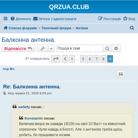
QRZUA.CLUB
Допомога
Зв'язок з адміністрацією
Реєстрація
Вхід
П
Список форумів
Технічний форум
Антени
о
Балконна антенна.
ш
Пошук
Розшире
Відповісти
у
к
Сторінка
9
з
9
1
5
6
7
8
9
Поперед.
87 повідомлень
…
Ігор Віт.
Re: Балконна антенна.
П
Нед червня 21, 2026 8:09 pm
о
в
і
uw5efy
писав:
↑
д
о
м
Konstantin
писав:
л
е
Включив вчора як завжди 18100 на свої 10 Ватт та кімнатний
н
огризочок. Чули навідь в Боготі, Але з антеною треба щось
н
я
робить, бо працювати ніским.