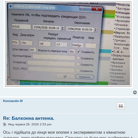
Konstantin M
Re: Балконна антенна.
П
Нед червня 28, 2026 2:53 pm
о
в
Ось і підійшла до кінця моя епопея з экспериментом з кімнатною
і
антеною, пора підбити підсумки. Спочатку це було моє знайомство з