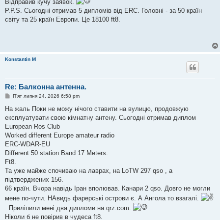
Відправив кучу заявок.
P.P.S. Сьогодні отримав 5 дипломів від ERC. Головні - за 50 країн
світу та 25 країн Европи. Це 18100 ft8.
Konstantin M
Re: Балконна антенна.
П
П'ят липня 24, 2026 6:58 pm
о
в
На жаль Поки не можу нічого ставити на вулицю, продовжую
і
експлуатувати свою кімнатну антену. Сьогодні отримав диплом
д
о
European Ros Club
м
Worked different Europe amateur radio
л
е
ERC-WDAR-EU
н
Different 50 station Band 17 Meters.
н
я
Ft8.
Та уже майже спочиваю на лаврах, на LoTW 297 qso , а
підтверджених 156.
66 країн. Вчора навідь Іран вполював. Канари 2 qso. Довго не могли
мене по-чути. НАвидь фарерські острови є. А Ангола то взагалі.
Приліпили мені два дипломи на qrz.com.
Ніколи б не повірив в чудеса ft8.