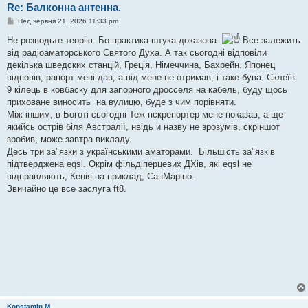
Re: Балконна антенна.
П
Нед червня 21, 2026 11:33 pm
о
в
Не розводьте теорію. Бо практика штука доказова.
Все залежить
і
від радіоаматорського Святого Духа. А так сьогодні відповіли
д
о
декілька шведских станцій, Греція, Німеччина, Бахрейн. Японец
м
відповів, рапорт мені дав, а від мене не отримав, і таке бува. Склеїв
л
е
9 кілець в ковбаску для запорного дросселя на кабель, буду щось
н
приховане виносить на вулицю, буде з чим порівняти.
н
я
Між іншим, в Боготі сьогодні Теж пскрепортер мене показав, а ще
якийсь острів біля Австралії, нвідь и назву не зрозумів, скріншот
зробив, може завтра викладу.
Десь три за"язки з українськими аматорами. Більшість за"язків
підтверджена eqsl. Окрім фільдіперцевих ДХів, які eqsl не
відправляють, Кенія на приклад, СанМаріно.
Звичайно це все заслуга ft8.
Konstantin M