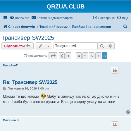
QRZUA.CLUB
Допомога
Зв'язок з адміністрацією
Реєстрація
Вхід
П
Список форумів
Технічний форум
Приймачі та трансивери
о
Трансивер SW2025
ш
Пошук
Розшире
Відповісти
у
к
Сторінка
8
з
8
1
4
5
6
7
8
Поперед.
79 повідомлень
…
МихайлоT
Re: Трансивер SW2025
П
П'ят червня 26, 2026 8:00 pm
о
в
Маємо те що маємо
Мабуть залишу так як є. Бо дійсно міні є
і
міні. Треба було раніше думати. Краще зверну увагу на антени.
д
о
м
л
е
н
Михайло S
н
я