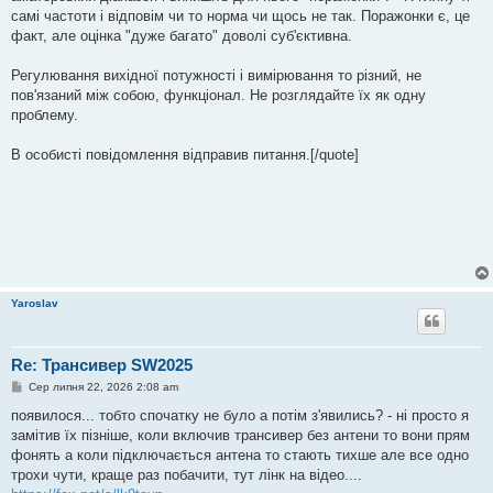
самі частоти і відповім чи то норма чи щось не так. Поражонки є, це
факт, але оцінка "дуже багато" доволі суб'єктивна.
Регулювання вихідної потужності і вимірювання то різний, не
пов'язаний між собою, функціонал. Не розглядайте їх як одну
проблему.
В особисті повідомлення відправив питання.[/quote]
Yaroslav
Re: Трансивер SW2025
П
Сер липня 22, 2026 2:08 am
о
в
появилося... тобто спочатку не було а потім з'явились? - ні просто я
і
замітив їх пізніше, коли включив трансивер без антени то вони прям
д
о
фонять а коли підключається антена то стають тихше але все одно
м
трохи чути, краще раз побачити, тут лінк на відео....
л
е