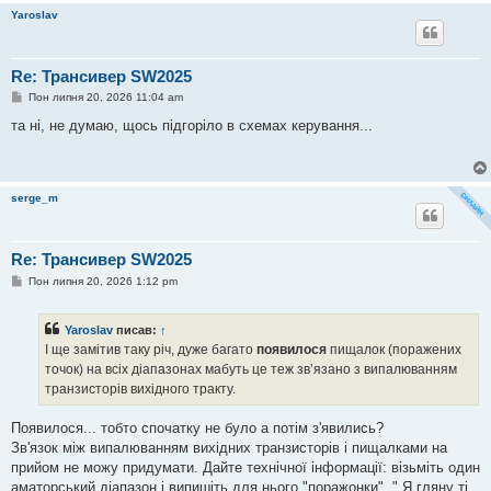
л
Yaroslav
е
н
н
я
Re: Трансивер SW2025
П
Пон липня 20, 2026 11:04 am
о
в
та ні, не думаю, щось підгоріло в схемах керування...
і
д
о
м
л
serge_m
е
н
н
я
Re: Трансивер SW2025
П
Пон липня 20, 2026 1:12 pm
о
в
і
Yaroslav
писав:
↑
д
о
І ще замітив таку річ, дуже багато
появилося
пищалок (поражених
м
точок) на всіх діапазонах мабуть це теж зв’язано з випалюванням
л
е
транзисторів вихідного тракту.
н
н
я
Появилося... тобто спочатку не було а потім з'явились?
Зв'язок між випалюванням вихідних транзисторів і пищалками на
прийом не можу придумати. Дайте технічної інформації: візьміть один
аматорський діапазон і випишіть для нього "поражонки". " Я гляну ті