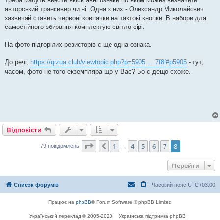
Треба мабуть ввести якісь явні ознаки по яким можна визначити
авторський трансивер чи ні. Одна з них - Олександр Миколайович
зазвичай ставить червоні ковпачки на тактові кнопки. В набори для
самостійного збирання комплектую світло-сірі.
На фото підгорілих резисторів є ще одна ознака.
До речі,
https://qrzua.club/viewtopic.php?p=5905 ... 7f8f#p5905
- тут,
часом, фото не того екземпляра що у Вас? Бо є дещо схоже.
Відповісти
Сторінка
8
з
8
1
4
5
6
7
8
Поперед.
79 повідомлень
…
Перейти
Список форумів
Часовий пояс
UTC+03:00
Працює на
phpBB
® Forum Software © phpBB Limited
Український переклад © 2005-2020
Українська підтримка phpBB