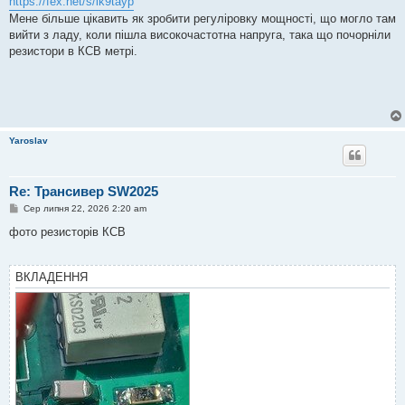
https://fex.net/s/lk9tayp
н
Мене більше цікавить як зробити регуліровку мощності, що могло там
н
я
вийти з ладу, коли пішла високочастотна напруга, така що почорніли
резистори в КСВ метрі.
Yaroslav
Re: Трансивер SW2025
П
Сер липня 22, 2026 2:20 am
о
в
фото резисторів КСВ
і
д
о
м
ВКЛАДЕННЯ
л
е
н
н
я