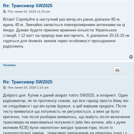
Re: Трансивер SW2025
П
П'ят липня 10, 2026 11:23 pm
о
в
Вітаю! Спробуйте в наступний раз вечір,ніч,ранок діапазон 80 м,
і
вдень 40 м. Звичайно запасіться повнорозмірними антеннами на ці
д
о
бенди. Думаю будете приємно враженні кількістю Українських
м
станцій. І 12 ватт на природі вам вистарчить. А діапазони 20-15-10 не
л
е
годяться для ближніх звязків через особливості проходження
н
радіохвиль.
н
я
Yaroslav
Re: Трансивер SW2025
П
Пон липня 20, 2026 1:14 am
о
в
Доброго дня. Купив я даний апарат тобто SW2025, в інтернеті. Один
і
радіоаматор, як по протоколу сказав, що все гаразд просто йому він
д
о
не сподобався і ще він купив буржуя, а цей вирішив продати. Після
м
тесту виявилося що потужність не регулюється, а мені це було
л
е
критично, тож після розборки виявилось, що мабуть після включення
н
трансивера на максимальні потужності (або без антени, або з дуже
н
я
великим КСВ) були «вилетіли» вихідні транзистори, після їх
скоропоспішної заміни, трансивер запрацював на передачу хоча і з