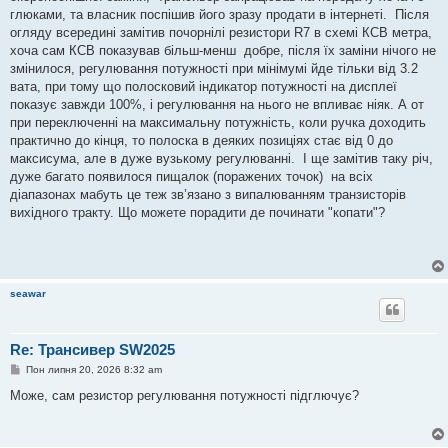
глюками, та власник поспішив його зразу продати в інтернеті. Після
огляду всередині замітив почорнілі резистори R7 в схемі КСВ метра,
хоча сам КСВ показував більш-менш добре, після їх заміни нічого не
змінилося, регулювання потужності при мінімумі йде тільки від 3.2
вата, при тому що полосковий індикатор потужності на дисплеї
показує завжди 100%, і регулювання на нього не впливає ніяк. А от
при переключенні на максимальну потужність, коли ручка доходить
практично до кінця, то полоска в деяких позиціях стає від 0 до
максисума, але в дуже вузькому регулюванні. І ще замітив таку річ,
дуже багато появилося пищалок (поражених точок) на всіх
діапазонах мабуть це теж зв’язано з випалюванням транзисторів
вихідного тракту. Що можете порадити де починати "копати"?
seawar
Re: Трансивер SW2025
П
Пон липня 20, 2026 8:32 am
о
в
Може, сам резистор регулювання потужності підглючує?
і
д
о
м