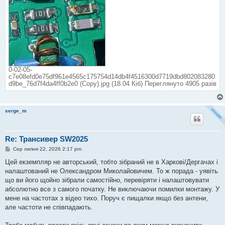
0-02-05-
c7e08efd0e75df961e4565c175754d14db4f4516300d7719dbd802083280
d9be_76d7f4da4ff0b2e0 (Copy).jpg (18.04 Кіб) Переглянуто 4905 разів
serge_m
Re: Трансивер SW2025
П
Сер липня 22, 2026 2:17 pm
о
в
Цей екземпляр не авторський, тобто зібраний не в Харкові/Дергачах і
і
налаштований не Олександром Миколайовичем. То ж порада - уявіть
д
о
що ви його щойно зібрали самостійно, перевіряти і налаштовувати
м
абсолютно все з самого початку. Не виключаючи помилки монтажу. У
л
е
мене на частотах з відео тихо. Поруч є пищалки якщо без антени,
н
але частоти не співпадають.
н
я