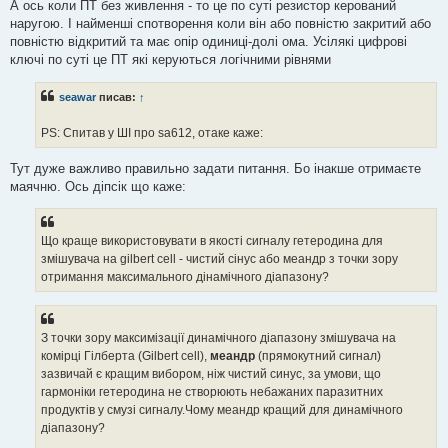
А ось коли ПТ без живлення - то це по суті резистор керований
наругою. І найменші спотворення коли він або повністю закритий або
повністю відкритий та має опір одиниці-долі ома. Усілякі цифрові
ключі по суті це ПТ які керуються логічними рівнями
seawar
писав:
↑
PS: Спитав у ШІ про sa612, отаке каже:
Тут дуже важливо правильно задати питання. Бо інакше отримаєте
маячню. Ось діпсік що каже:
Що краще використовувати в якості сигналу гетеродина для
змішувача на gilbert cell - чистий сінус або меандр з точки зору
отримання максимального дінамічного діапазону?
З точки зору максимізації динамічного діапазону змішувача на
комірці Гілберта (Gilbert cell),
меандр
(прямокутний сигнал)
зазвичай є кращим вибором, ніж чистий синус, за умови, що
гармоніки гетеродина не створюють небажаних паразитних
продуктів у смузі сигналу.Чому меандр кращий для динамічного
діапазону?