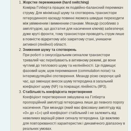
Жорстке перемикання (hard switching)
Комірка Гілберта працює як подвійно-балансний перемикач
струму. Для мінімізації шуму та спотворень транзистори
гетеродинного каскаду повинні якомога швидше переходити
між увімкненим і вимкненим станами. Меандр (особливо з
амплітудою, що достатня для насичення ключів) забезпечує
дуже круті фронти, тому транзистори проводять струм лише
в повністю відкритому або закритому стані, уникаючи
активної (лінійної) області.
Зниження шуму та спотворень
При роботі з синусоїдальним сигналом транзистори
тривалий час перебувають в активному режимі, де вони
чутливі до теплового шуму та нелінійності. Це підвищує
фазовий шум, шум перемикання (commutation noise) та
інтермодуляційні спотворення. Меандр різко скорочує цей
час, що зменшує внесок шуму гетеродина в загальний
коефіцієнт шуму (NF) та покращує лінійність (IIP3).
Стабільність коефіцієнта перетворення
Коефіцієнт перетворення змішувача на Гілберта
пропорційний амплітуді гетеродина лише до певного порогу
насичення. При меандрі (який має фіксовану амплітуду від
«0» до «1») цей коефіцієнт стабільний і не залежить від
невеликих варіацій рівня сигналу гетеродина. Це важливо
для повторюваності характеристик і динамічного діапазону в
реальних умовах.