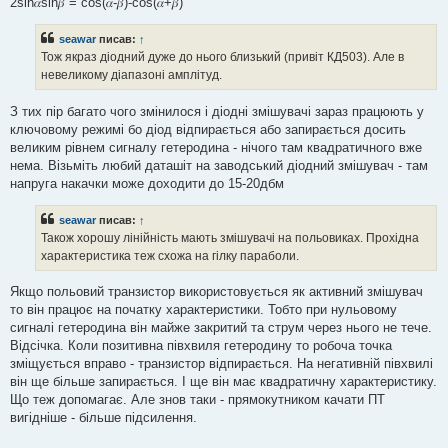
2sin𝛼sin𝛽 = cos(𝛼-𝛽)-cos(𝛼+𝛽)
обов'язково встановлюйте між виходом синтезатора та
входом SA612 якісний
фільтр нижніх частот (ФНЧ)
або
seawar
писав:
↑
паралельний LC-контур. Вони відфільтрують гармоніки та
Тож якраз діодний дуже до нього близький (привіт КД503). Але в
перетворять прямокутні імпульси на чисту синусоїду.
невеликому діапазоні амплітуд.
З тих пір багато чого змінилося і діодні змішувачі зараз працюють у
ключовому режимі бо діод відпирається або запирається досить
великим рівнем сигналу гетеродина - нічого там квадратичного вже
нема. Візьміть любий даташіт на заводський діодний змішувач - там
напруга накачки може доходити до 15-20дбм
seawar
писав:
↑
Також хорошу лінійність мають змішувачі на польовиках. Прохідна
характеристика теж схожа на гілку параболи.
Якщо польовий транзистор використовується як активний змішувач
то він працює на початку характеристики. Тобто при нульовому
сигналі гетеродина він майже закритий та струм через нього не тече.
Відсічка. Коли позитивна півхвиля гетеродину то робоча точка
зміщується вправо - транзистор відпирається. На негативній півхвилі
він ще більше запирається. І ще він має квадратичну характеристику.
Що теж допомагає. Але знов таки - прямокутником качати ПТ
вигідніше - більше підсилення.