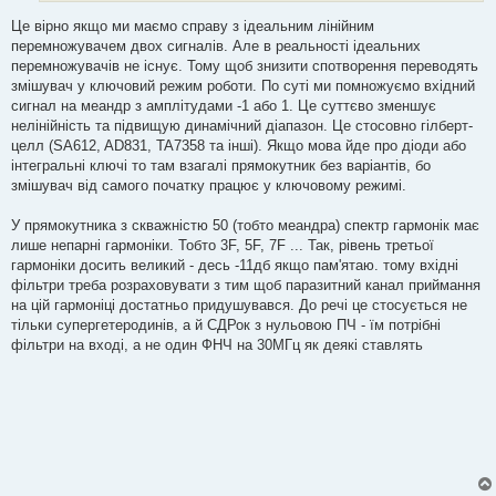
Це вірно якщо ми маємо справу з ідеальним лінійним
перемножувачем двох сигналів. Але в реальності ідеальних
перемножувачів не існує. Тому щоб знизити спотворення переводять
змішувач у ключовий режим роботи. По суті ми помножуємо вхідний
сигнал на меандр з амплітудами -1 або 1. Це суттєво зменшує
нелінійність та підвищую динамічний діапазон. Це стосовно гілберт-
целл (SA612, AD831, TA7358 та інші). Якщо мова йде про діоди або
інтегральні ключі то там взагалі прямокутник без варіантів, бо
змішувач від самого початку працює у ключовому режимі.
У прямокутника з скважністю 50 (тобто меандра) спектр гармонік має
лише непарні гармоніки. Тобто 3F, 5F, 7F ... Так, рівень третьої
гармоніки досить великий - десь -11дб якщо пам'ятаю. тому вхідні
фільтри треба розраховувати з тим щоб паразитний канал приймання
на цій гармоніці достатньо придушувався. До речі це стосується не
тільки супергетеродинів, а й СДРок з нульовою ПЧ - їм потрібні
фільтри на вході, а не один ФНЧ на 30МГц як деякі ставлять