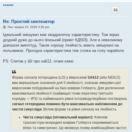
seawar
Re: Простий синтезатор
П
Пон червня 15, 2026 3:30 pm
о
в
Ідеальний змішувач має квадратичну характеристику. Тож якраз
і
діодний дуже до нього близький (привіт КД503). Але в невеликому
д
о
діапазоні амплітуд. Також хорошу лінійність мають змішувачі на
м
польовиках. Прохідна характеристика теж схожа на гілку параболи.
л
е
н
PS: Спитав у ШІ про sa612, отаке каже:
н
я
Форма сигналу гетеродина (LO) у мікросхемі
SA612
(або NE612)
має вирішальне значення для її лінійності, оскільки змішувач цієї
мікросхеми побудований на базі комірки Гілберта. Для досягнення
максимальної лінійності (найвищої точки перетину третього
порядку — IP3) та найменшого рівня інтермодуляційних спотворень
сигнал гетеродина повинен бути максимально наближеним до
чистої синусоїди
. Вплив форми та рівня сигналу на лінійність
Чиста синусоїда (оптимальний варіант):
Ключові
транзистори всередині комірки Гілберта перемикаються
м'яко та симетрично. Це мінімізує появу комбінаційних частот