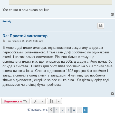
Усе те що я вам писав раніше
Freddy
Re: Простий синтезатор
П
Пон червня 15, 2026 9:33 pm
о
в
В мене є дві плати аматора, одна класична з журналу а друга з
і
переробками Біленецького. І там і там дпф зроблено по одинаковій
д
о
схемі і на тих самих елементах. Різниця тільки в тому що
м
оригінальна плата має ще генератор на 500кгц а друга його немає бо
л
е
ог йде з синтеза . Синтез для обох плат зроблено на 5351 тільки сама
н
схема синтеза інша .Синтез з дисплеєм 1602 працює без проблем і
н
я
завад а синтез з олед смітить завадами. Я не пишу що проблема
тільки з дисплеєм , скоріше за все сішка ліва . Як дістану орігу тоді
дізнаємося чи в сішці була проблема
Відповісти
1
2
3
4
5
6
Поперед.
57 повідомлень