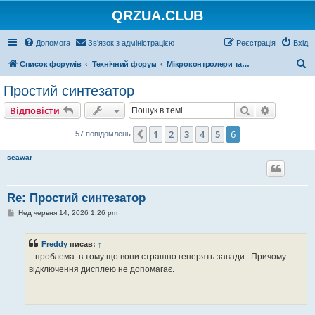
QRZUA.CLUB
Допомога
Зв'язок з адміністрацією
Реєстрація
Вхід
П
Список форумів
Технічний форум
Мікроконтролери та цифрові пристрої
о
Простий синтезатор
ш
Пошук
Розшире
Відповісти
у
к
1
2
3
4
5
6
Поперед.
57 повідомлень
seawar
Re: Простий синтезатор
П
Нед червня 14, 2026 1:26 pm
о
в
і
Freddy
писав:
↑
д
о
...проблема в тому що вони страшно генерять завади. Причому
м
відключення дисплею не допомагає.
л
е
н
н
я