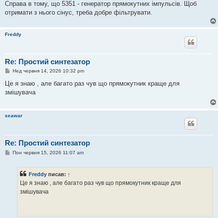
Справа в тому, що 5351 - генератор прямокутних імпульсів. Щоб
отримати з нього сінус, треба добре фільтрувати.
Freddy
Re: Простий синтезатор
П
Нед червня 14, 2026 10:32 pm
о
в
Це я знаю , але багато раз чув що прямокутник краще для
і
змішувача
д
о
м
л
seawar
е
н
н
я
Re: Простий синтезатор
П
Пон червня 15, 2026 11:07 am
о
в
і
Freddy
писав:
↑
д
о
Це я знаю , але багато раз чув що прямокутник краще для
м
змішувача
л
е
н
н
я