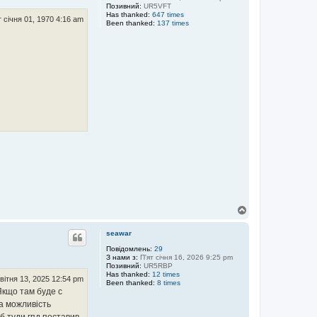
Позивний:
UR5VFT
Has thanked:
647 times
 січня 01, 1970 4:16 am
Been thanked:
137 times
Д
о
г
seawar
о
р
Повідомлень:
29
З нами з:
П'ят січня 16, 2026 9:25 pm
и
Позивний:
UR5RBP
Has thanked:
12 times
вітня 13, 2025 12:54 pm
Been thanked:
8 times
Якщо там буде с
ла можливість