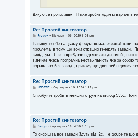
Дякую за пропозицію . Я вже зробив один із варіантів н
Робив свій перший трансивер на базі Аматора. Синтез
цифровий S-метр. З часом допиляв в прошивку переми
Re: Простий синтезатор
П
Freddy
»
Вів червня 09, 2026 8:03 pm
о
в
Напишу тут бо на цьому форумі немає окремої теми про
і
проблема в тому що вони страшно генерять завади. П
д
о
вихід ум. Я вже пробував відключати дисплей , синтез
м
виникає якась програмна нестабільність яка за собою т
л
е
нормально без завад , притому що дисплей підключено
н
н
я
Re: Простий синтезатор
П
UR5FFR
»
Сер червня 10, 2026 1:21 pm
о
в
Спробуйте зробити менший струм на виході 5351. Почні
і
д
о
м
л
е
Re: Простий синтезатор
н
н
П
Sergii
»
Сер червня 10, 2026 2:46 pm
я
о
в
То скоріш за все завади йдуть від i2c. Не добре те що 
і