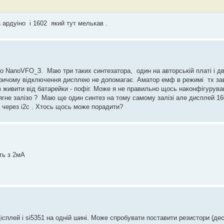
а ардуіно і 1602 який тут мелькав .
атор на основі алі-шного модуля AD9850 бутербродом з Arduino. Два діапазони
кач LSB/USB. Якщо ще цікаво, можу поділитися.
 NanoVFO_3. Маю три таких синтезатора, один на авторській платі і два
ричому відключення дисплею не допомагає. Аматор емф в режимі тх за
 живити від батарейки - пофіг. Може я не правильно щось наконфігурув
ягне залізо ? Маю ще один синтез на тому самому залізі але дисплей 16
 через і2с . Хтось щось може порадити?
ть з 2мА
дісплей і si5351 на одній шині. Може спробувати поставити резистори (де