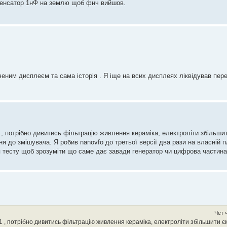
денсатор 1нФ на землю щоб фнч вийшов.
ченим дисплеєм та сама історія . Я іще на всих дисплеях ліквідував пе
, потрібно дивитись фільтрацію живлення кераміка, електроліти збільши
я до змішувача. Я робив nanovfo до третьої версії два рази на власній п
 тесту щоб зрозуміти що саме дає завади генератор чи цифрова частина 
Чет 
 , потрібно дивитись фільтрацію живлення кераміка, електроліти збільшити єм