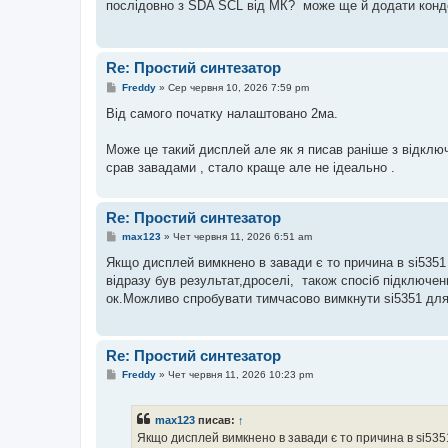
послідовно з SDA SCL від МК? може ще й додати кон
д
о
м
л
е
Re: Простий синтезатор
н
н
П
Freddy
»
Сер червня 10, 2026 7:59 pm
я
о
в
Від самого початку налаштовано 2ма.
і
д
о
Може це такий дисплей але як я писав раніше з відклю
м
срав завадами , стало краще але не ідеально .
л
е
н
н
Re: Простий синтезатор
я
П
max123
»
Чет червня 11, 2026 6:51 am
о
в
Якщо дисплей вимкнено в завади є то причина в si5351 
і
відразу був результат,дроселі, також спосіб підключенн
д
о
ок.Можливо спробувати тимчасово вимкнути si5351 для
м
л
е
н
Re: Простий синтезатор
н
я
П
Freddy
»
Чет червня 11, 2026 10:23 pm
о
в
і
max123
писав:
↑
д
о
Якщо дисплей вимкнено в завади є то причина в si5351
м