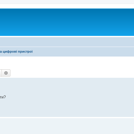
а цифрові пристрої
Пошук
Розширений пошук
ати?