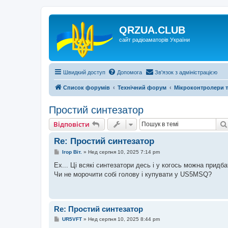
QRZUA.CLUB
сайт радіоаматорів України
Швидкий доступ
Допомога
Зв'язок з адміністрацією
Список форумів
Технічний форум
Мікроконтролери т
Простий синтезатор
Відповісти
Re: Простий синтезатор
П
Ігор Віт.
»
Нед серпня 10, 2025 7:14 pm
о
в
Ех... Ці всякі синтезатори десь і у когось можна придб
і
Чи не морочити собі голову і купувати у US5MSQ?
д
о
м
л
е
н
Re: Простий синтезатор
н
П
я
UR5VFT
»
Нед серпня 10, 2025 8:44 pm
о