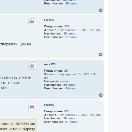
Been thanked:
38 times
Д
о
г
Freddy
о
р
Повідомлень:
333
З нами з:
П'ят лютого 10, 2023 7:00 pm
и
Has thanked:
30 times
Been thanked:
57 times
ретворювач щоб не
Д
о
г
max123
о
р
Повідомлень:
29
З нами з:
Нед вересня 15, 2024 1:38
и
ти ємність в мене
pm
Позивний:
немає
латі то все
Has thanked:
59 times
vfo.
Been thanked:
4 times
Д
о
г
Freddy
о
р
Повідомлень:
333
З нами з:
П'ят лютого 10, 2023 7:00 pm
и
Has thanked:
30 times
Been thanked:
57 times
червня 11, 2026 6:51 am
ність в мене відразу