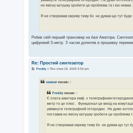
увімкнути телеграфний гетеродин . Не дуже хотілось ста
н
но якісну катушку зробити це проблема та і кзє немає
н
я
Я не створював окрему тему бо не думав що тут буде
Робив свій перший трансивер на базі Аматора. Синтезат
цифровий S-метр. З часом допиляв в прошивку переми
Re: Простий синтезатор
П
Freddy
»
Пон січня 19, 2026 5:54 pm
о
в
і
seawar
писав:
↑
д
о
м
Freddy
писав:
↑
л
е
Є плата аматора емф з телеграфним гетеродином . 
н
метр то це плюс . Функціонал це вихід на комутаці
н
я
увімкнути телеграфний гетеродин . Не дуже хотілось
поставив но якісну катушку зробити це проблема та
Я не створював окрему тему бо не думав що тут б