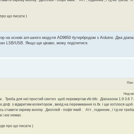
вити окрему кнопку . Дисплей - пофіг який . Атт , годинник , і тд не треба . Я
 .
 про що писати )
ор на основі алі-шного модуля AD9850 бутербродом з Arduino. Два діапаз
кач LSB/USB. Якщо ще цікаво, можу поділитися.
Пон 
Нед кв
Треба для неї простий синтез щоб перевертав vfo bfo . Діапазони 1.9 3.6 7.
ю дпф з відкритим колектором , вихід на перемикання rx /tx і ще хотілося щоб
 ставити окрему кнопку . Дисплей - пофіг який . Атт , годинник , і тд не треба 
 і кзє немає .
уде про що писати )