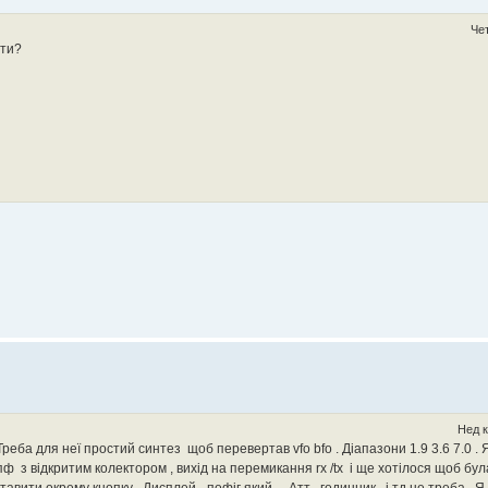
Чет
ати?
Нед к
ба для неї простий синтез щоб перевертав vfo bfo . Діапазони 1.9 3.6 7.0 . 
пф з відкритим колектором , вихід на перемикання rx /tx і ще хотілося щоб бу