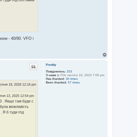
 б туди гпд поставив
они - 40/80. VFO і
Д
о
г
Freddy
о
р
Повідомлень:
333
З нами з:
П'ят лютого 10, 2023 7:00 pm
и
Has thanked:
30 times
Been thanked:
57 times
січня 19, 2026 12:16 pm
ітня 13, 2025 12:54 pm
0 . Якщо там буде с
 була можливість
. Я б туди гпд