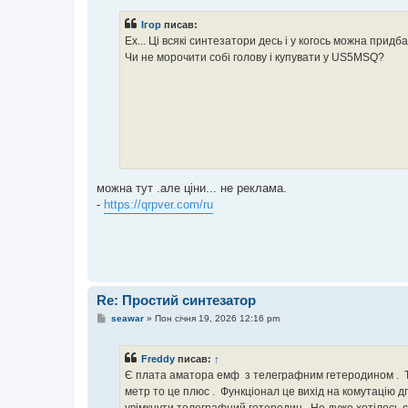
в
і
Ігор
писав:
д
о
Ех... Ці всякі синтезатори десь і у когось можна придб
м
Чи не морочити собі голову і купувати у US5MSQ?
л
е
н
н
я
можна тут .але ціни... не реклама.
-
https://qrpver.com/ru
Re: Простий синтезатор
П
seawar
»
Пон січня 19, 2026 12:16 pm
о
в
і
Freddy
писав:
↑
д
о
Є плата аматора емф з телеграфним гетеродином . Тре
м
метр то це плюс . Функціонал це вихід на комутацію д
л
е