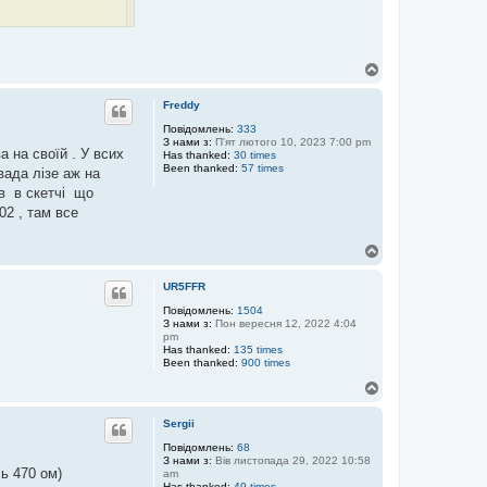
Д
 - 40/80. VFO і
о
г
Freddy
о
р
Повідомлень:
333
З нами з:
П'ят лютого 10, 2023 7:00 pm
и
 на своїй . У всих
Has thanked:
30 times
Been thanked:
57 times
вада лізе аж на
ав в скетчі що
02 , там все
Д
о
г
UR5FFR
о
р
Повідомлень:
1504
З нами з:
Пон вересня 12, 2022 4:04
и
pm
Has thanked:
135 times
Been thanked:
900 times
Д
о
г
Sergii
о
р
Повідомлень:
68
З нами з:
Вів листопада 29, 2022 10:58
и
сь 470 ом)
am
Has thanked:
49 times