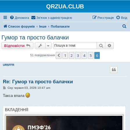
QRZUA.CLUB
Допомога
Зв'язок з адміністрацією
Реєстрація
Вхід
П
Список форумів
Інше
Побалакати
о
Гумор та просто балачки
ш
Пошук
Розшире
Відповісти
у
к
1
2
3
4
5
6
Поперед.
51 повідомлення
UR5FFR
Re: Гумор та просто балачки
П
Сер червня 03, 2026 10:47 am
о
в
Такса впала
і
д
о
м
ВКЛАДЕННЯ
л
е
н
н
я