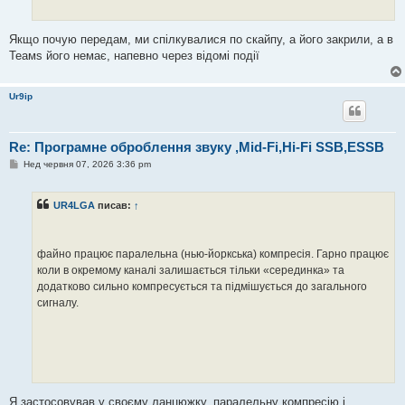
е
н
н
я
Якщо почую передам, ми спілкувалися по скайпу, а його закрили, а в
Теамs його немає, напевно через відомі події
Ur9ip
Re: Програмне оброблення звуку ,Mid-Fi,Hi-Fi SSB,ESSB
П
Нед червня 07, 2026 3:36 pm
о
в
і
UR4LGA
писав:
↑
д
о
м
л
е
файно працює паралельна (нью-йоркська) компресія. Гарно працює
н
коли в окремому каналі залишається тільки «серединка» та
н
я
додатково сильно компресується та підмішується до загального
сигналу.
Я застосовував у своєму ланцюжку, паралельну компресію і