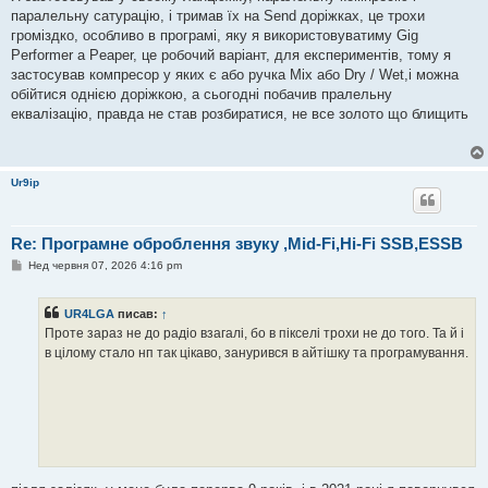
паралельну сатурацію, і тримав їх на Send доріжках, це трохи
громіздко, особливо в програмі, яку я використовуватиму Gig
Performer a Peaper, це робочий варіант, для експериментів, тому я
застосував компресор у яких є або ручка Mix або Dry / Wet,і можна
обійтися однією доріжкою, а сьогодні побачив пралельну
еквалізацію, правда не став розбиратися, не все золото що блищить
Ur9ip
Re: Програмне оброблення звуку ,Mid-Fi,Hi-Fi SSB,ESSB
П
Нед червня 07, 2026 4:16 pm
о
в
і
UR4LGA
писав:
↑
д
о
Проте зараз не до радіо взагалі, бо в пікселі трохи не до того. Та й і
м
в цілому стало нп так цікаво, занурився в айтішку та програмування.
л
е
н
н
я