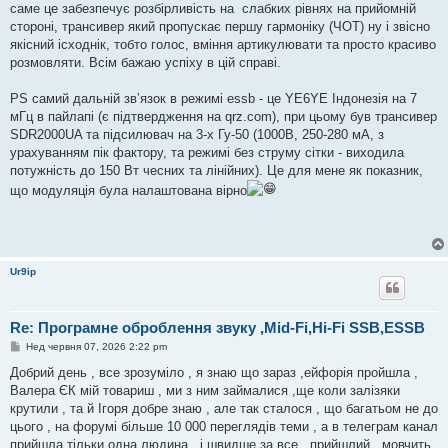
саме це забезпечує розбірливість на слабких рівнях на прийомній
стороні, трансивер який пропускає першу гармоніку (ЧОТ) ну і звісно
якісний ісходнік, тобто голос, вміння артикулювати та просто красиво
розмовляти. Всім бажаю успіху в цій справі.
PS самий дальній звʼязок в режимі essb - це YE6YE Індонезія на 7
мГц в пайлапі (є підтвердження на qrz.com), при цьому був трансивер
SDR2000UA та підсилювач на 3-х Гу-50 (1000В, 250-280 мА, з
урахуванням пік фактору, та режимі без струму сітки - виходила
потужність до 150 Вт чесних та лінійних). Це для мене як показник,
що модуляція була налаштована вірно
Ur9ip
Re: Програмне оброблення звуку ,Mid-Fi,Hi-Fi SSB,ESSB
П
Нед червня 07, 2026 2:22 pm
о
в
Добрий день , все зрозуміло , я знаю що зараз ,ейфорія пройшла ,
і
Валера ЄК мій товариш , ми з ним займалися ,ще коли залізяки
д
о
крутили , та й Ігоря добре знаю , але так сталося , що багатьом не до
м
цього , на форумі більше 10 000 переглядів теми , а в телеграм канал
л
е
прийшла тільки одна людина , і швидше за все , прийшлий , мовчить