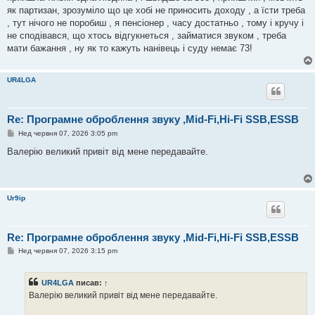
н
як партизан, зрозуміло що це хобі не приносить доходу , а їсти треба
н
я
, тут нічого не поробиш , я пенсіонер , часу достатньо , тому і кручу і
не сподівався, що хтось відгукнеться , займатися звуком , треба
мати бажання , ну як то кажуть нанівець і суду немає 73!
UR4LGA
Re: Програмне оброблення звуку ,Mid-Fi,Hi-Fi SSB,ESSB
П
Нед червня 07, 2026 3:05 pm
о
в
Валерію великий привіт від мене передавайте.
і
д
о
м
л
Ur9ip
е
н
н
я
Re: Програмне оброблення звуку ,Mid-Fi,Hi-Fi SSB,ESSB
П
Нед червня 07, 2026 3:15 pm
о
в
і
UR4LGA
писав:
↑
д
о
Валерію великий привіт від мене передавайте.
м
л