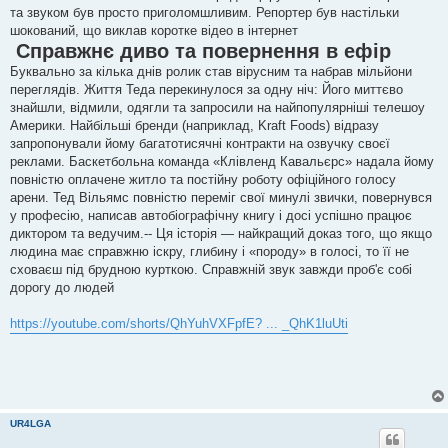
та звуком був просто приголомшливим. Репортер був настільки
шокований, що виклав коротке відео в інтернет
Справжнє диво та повернення в ефір
Буквально за кілька днів ролик став вірусним та набрав мільйони
переглядів. Життя Теда перекинулося за одну ніч: Його миттєво
знайшли, відмили, одягли та запросили на найпопулярніші телешоу
Америки. Найбільші бренди (наприклад, Kraft Foods) відразу
запропонували йому багатотисячні контракти на озвучку своєї
реклами. Баскетбольна команда «Клівленд Кавальєрс» надала йому
повністю оплачене житло та постійну роботу офіційного голосу
арени. Тед Вільямс повністю переміг свої минулі звички, повернувся
у професію, написав автобіографічну книгу і досі успішно працює
диктором та ведучим.-- Ця історія — найкращий доказ того, що якщо
людина має справжню іскру, глибину і «породу» в голосі, то її не
сховаєш під брудною курткою. Справжній звук завжди проб'є собі
дорогу до людей
https://youtube.com/shorts/QhYuhVXFpfE? ... _QhK1luUti
UR4LGA