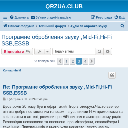
QRZUA.CLUB
Допомога
Зв'язок з адміністрацією
Реєстрація
Вхід
П
Список форумів
Технічний форум
Аудіо та обробка звуку
о
Програмне оброблення звуку ,Mid-Fi,Hi-Fi
ш
SSB,ESSB
у
Пошук
Розшире
Відповісти
к
1
2
3
4
Поперед.
Далі
33 повідомлень
Konstantin M
Re: Програмне оброблення звуку ,Mid-Fi,Hi-Fi
SSB,ESSB
П
Суб травня 30, 2026 3:46 pm
о
в
Десь років 20 тому був в ефірі такий Ігор з Білорусі.Часто ввечері
і
він вів добре поставленим голосом , з усілякими HiFi примочками та
д
о
з кіловатом в антені, розмови про HiFi сигнал в аматорському радіо.
м
Розповідав неквапливо та впевнено про мікрофони, еквалайзери і
л
е
таке інше. Прихильників у нього було небагато, дехто навідь