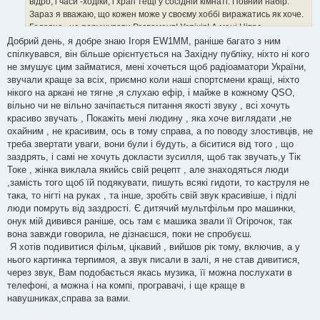
відро, і часи -ходіки, і храп тещі у сосідній кімнаті. Повний набір.
Зараз я вважаю, що кожен може у своєму хоббі виражатись як хоче.
Головне, не порушувати Регламент! Успіхів! А мені Нітро
подобається з того фільму. Зв'язок за будь яку ціну.
Добрий день, я добре знаю Ігоря EW1MM, раніше багато з ним
спілкувався, він більше орієнтується на Західну публіку, ніхто ні кого
не змушує цим займатися, мені хочеться щоб радіоаматори України,
звучали краще за всіх, приємно коли наші спортсмени кращі, ніхто
нікого на аркані не тягне ,я слухаю ефір, і майже в кожному QSO,
вільно чи не вільно зачіпається питання якості звуку , всі хочуть
красиво звучать , Покажіть мені людину , яка хоче виглядати ,не
охайним , не красивим, ось в тому справа, а по поводу злостивців, не
треба звертати уваги, вони були і будуть, а біситися від того , що
заздрять, і самі не хочуть докласти зусилля, щоб так звучать,у Тік
Токе , жінка виклала якийсь свій рецепт , але знаходяться люди
,замість того щоб їй подякувати, пишуть всякі гидоти, то каструля не
така, то нігті на руках , та інше, зробіть свій звук красивіше, і підлі
люди помруть від заздрості. Є дитячий мультфільм про машинки,
онук мій дивився раніше, ось там є машика звали її Огірочок, так
вона завжди говорила, не дізнаєшся, поки не спробуєш.
Я хотів подивитися фільм, цікавий , вийшов рік тому, включив, а у
нього картинка терпимоя, а звук писали в залі, я не став дивитися,
через звук, Вам подобається якась музика, її можна послухати в
телефоні, а можна і на компі, програвачі, і ще краще в
навушниках,справа за вами.