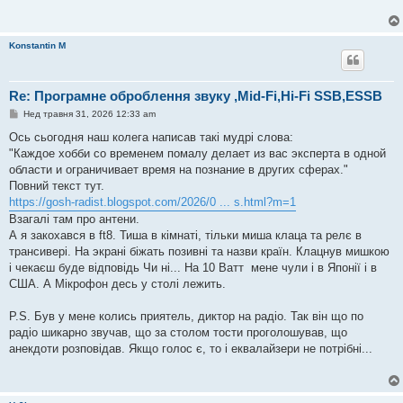
Konstantin M
Re: Програмне оброблення звуку ,Mid-Fi,Hi-Fi SSB,ESSB
П
Нед травня 31, 2026 12:33 am
о
в
Ось сьогодня наш колега написав такі мудрі слова:
і
"Каждое хобби со временем помалу делает из вас эксперта в одной
д
о
области и ограничивает время на познание в других сферах."
м
Повний текст тут.
л
е
https://gosh-radist.blogspot.com/2026/0 ... s.html?m=1
н
Взагалі там про антени.
н
я
А я закохався в ft8. Тиша в кімнаті, тільки миша клаца та релє в
трансивері. На экрані біжать позивні та назви країн. Клацнув мишкою
і чекаєш буде відповідь Чи ні... На 10 Ватт мене чули і в Японії і в
США. А Мікрофон десь у столі лежить.
P.S. Був у мене колись приятель, диктор на радіо. Так він що по
радіо шикарно звучав, що за столом тости проголошував, що
анекдоти розповідав. Якщо голос є, то і еквалайзери не потрібні...