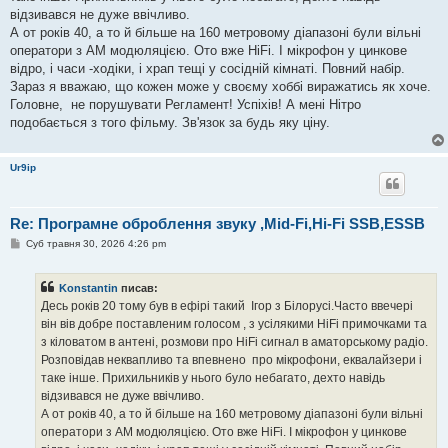
н
відзивався не дуже ввічливо.
н
я
А от років 40, а то й більше на 160 метровому діапазоні були вільні
оператори з АМ модюляцією. Ото вже HiFi. І мікрофон у цинкове
відро, і часи -ходіки, і храп тещі у сосідній кімнаті. Повний набір.
Зараз я вважаю, що кожен може у своєму хоббі виражатись як хоче.
Головне, не порушувати Регламент! Успіхів! А мені Нітро
подобається з того фільму. Зв'язок за будь яку ціну.
Ur9ip
Re: Програмне оброблення звуку ,Mid-Fi,Hi-Fi SSB,ESSB
П
Суб травня 30, 2026 4:26 pm
о
в
і
Konstantin
писав:
д
о
Десь років 20 тому був в ефірі такий Ігор з Білорусі.Часто ввечері
м
він вів добре поставленим голосом , з усілякими HiFi примочками та
л
е
з кіловатом в антені, розмови про HiFi сигнал в аматорському радіо.
н
Розповідав неквапливо та впевнено про мікрофони, еквалайзери і
н
я
таке інше. Прихильників у нього було небагато, дехто навідь
відзивався не дуже ввічливо.
А от років 40, а то й більше на 160 метровому діапазоні були вільні
оператори з АМ модюляцією. Ото вже HiFi. І мікрофон у цинкове