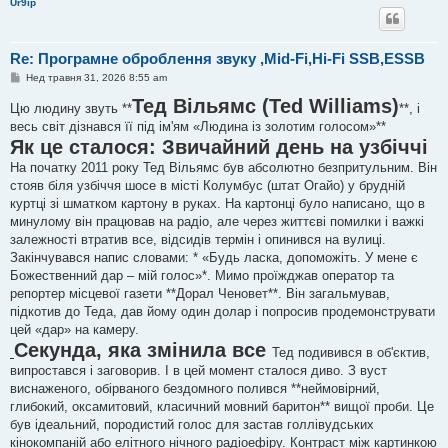
Ur9ip
Re: Програмне оброблення звуку ,Mid-Fi,Hi-Fi SSB,ESSB
П
Нед травня 31, 2026 8:55 am
о
в
Тед Вільямс (Ted Williams)
Цю людину звуть **
**, і
і
весь світ дізнався її під ім'ям «Людина із золотим голосом»**
д
о
Як це сталося: Звичайний день на узбіччі
м
л
На початку 2011 року Тед Вільямс був абсолютно безпритульним. Він
е
стояв біля узбіччя шосе в місті Колумбус (штат Огайо) у брудній
н
н
куртці зі шматком картону в руках. На картонці було написано, що в
я
минулому він працював на радіо, але через життєві помилки і важкі
залежності втратив все, відсидів термін і опинився на вулиці.
Закінчувався напис словами: * «Будь ласка, допоможіть. У мене є
Божественний дар – мій голос»*. Мимо проїжджав оператор та
репортер місцевої газети **Дорал Ченовет**. Він загальмував,
підкотив до Теда, дав йому один долар і попросив продемонструвати
цей «дар» на камеру.
Секунда, яка змінила все
Тед подивився в об'єктив,
випростався і заговорив. І в цей момент сталося диво. З вуст
виснаженого, обірваного бездомного полився **неймовірний,
глибокий, оксамитовий, класичний мовний баритон** вищої проби. Це
був ідеальний, породистий голос для застав голлівудських
кінокомпаній або елітного нічного радіоефіру. Контраст між картинкою