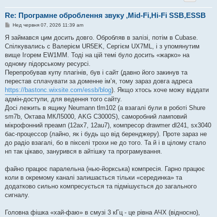
Re: Програмне оброблення звуку ,Mid-Fi,Hi-Fi SSB,ESSB
П
Нед червня 07, 2026 11:39 am
о
в
Я займався цим досить довго. Обробляв в залізі, потім в Cubase.
і
Спілкувались с Валерієм UR5EK, Сергієм UX7ML, і з упомянутим
д
о
вище Ігорем EW1MM. Тоді на цій темі було досить «жарко» на
м
одному підорському ресурсі.
л
е
Перепробував купу плагінів, був і сайт (давно його закинув та
н
перестав сплачувати за доменне імʼя, тому зараз довга адреса
н
я
https://bastonc.wixsite.com/essb/blog
). Якщо хтось хоче можу віддати
адмін-доступи, для ведення того сайту.
Досі лежить в ящику Neumann tlm102 (а взагалі були в роботі Shure
sm7b, Октава МКЛ5000, AKG C3000S), саморобний ламповий
мікрофонний преамп (12ax7, 12au7), компресор drawmer dl241, sx3040
бас-процессор (лайно, як і будь що від беренджеру). Проте зараз не
до радіо взагалі, бо в пікселі трохи не до того. Та й і в цілому стало
нп так цікаво, занурився в айтішку та програмування.
файно працює паралельна (нью-йоркська) компресія. Гарно працює
коли в окремому каналі залишається тільки «серединка» та
додатково сильно компресується та підмішується до загального
сигналу.
Головна фішка «хай-фаю» в смузі 3 кГц - це рівна АЧХ (відносно),