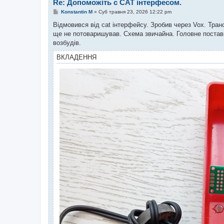
Re: Допоможіть с САТ інтерфесом.
П
Konstantin M
»
Суб травня 23, 2026 12:22 pm
о
в
Відмовився від cat інтерфейсу. Зробив через Vox. Транс
і
ще не потоваришував. Схема звичайна. Головне поставити
д
о
возбудів.
м
л
ВКЛАДЕННЯ
е
н
н
я