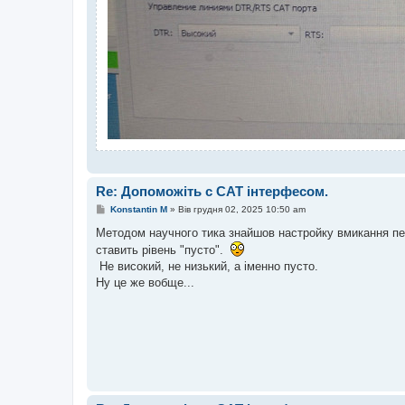
Re: Допоможіть с САТ інтерфесом.
П
Konstantin M
»
Вів грудня 02, 2025 10:50 am
о
в
Методом научного тика знайшов настройку вмикання пер
і
ставить рівень "пусто".
д
о
Не високий, не низький, а іменно пусто.
м
Ну це же вобще...
л
е
н
н
я