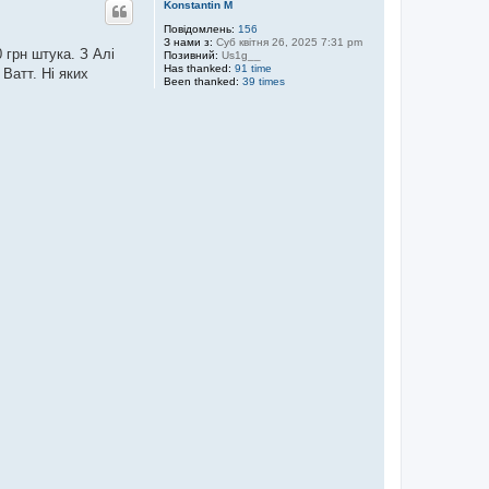
Konstantin M
о
р
Повідомлень:
156
З нами з:
Суб квітня 26, 2025 7:31 pm
и
 грн штука. З Алі
Позивний:
Us1g__
Has thanked:
91 time
Ватт. Ні яких
Been thanked:
39 times