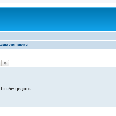
а цифрові пристрої
Пошук
Розширений пошук
я і прийом працюють.