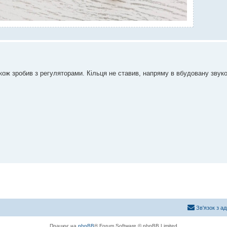
кож зробив з регуляторами. Кільця не ставив, напряму в вбудовану звуко
Зв'язок з а
Працює на
phpBB
® Forum Software © phpBB Limited