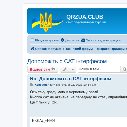
QRZUA.CLUB
сайт радіоаматорів України
Швидкий доступ
Допомога
Зв'язок з адміністрацією
Список форумів
Технічний форум
Мікроконтролери т
Допоможіть с САТ інтерфесом.
Відповісти
Re: Допоможіть с САТ інтерфесом.
П
Konstantin M
»
Вів грудня 02, 2025 10:34 am
о
в
Ось таку зраду маю у червоному овалі.
і
Кнопка сат не активна, на передачу не стає, управлінн
д
о
Це тільки у jtdx.
м
л
е
н
н
ВКЛАДЕННЯ
я