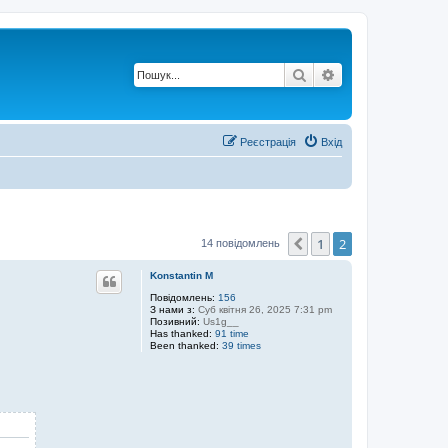
Пошук
Розширений по
Реєстрація
Вхід
1
2
Поперед.
14 повідомлень
Konstantin M
Повідомлень:
156
З нами з:
Суб квітня 26, 2025 7:31 pm
Позивний:
Us1g__
Has thanked:
91 time
Been thanked:
39 times