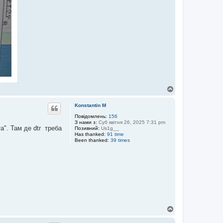
Д
о
г
Konstantin M
о
р
Повідомлень:
156
З нами з:
Суб квітня 26, 2025 7:31 pm
и
". Там де dtr треба
Позивний:
Us1g__
Has thanked:
91 time
Been thanked:
39 times
Д
о
г