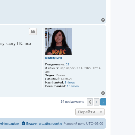
Д
о
г
о
р
и
ву карту ПК. Без
Володимир
Повідомлень:
52
З нами з:
Сер вересня 14, 2022 12:14
am
Звідки:
Умань
Позивний:
UR5CAF
Has thanked:
8 times
Been thanked:
15 times
Д
о
1
2
г
Поперед.
14 повідомлень
о
р
Перейти
и
дміністрацією
Видалити файли cookie
Часовий пояс
UTC+03:00