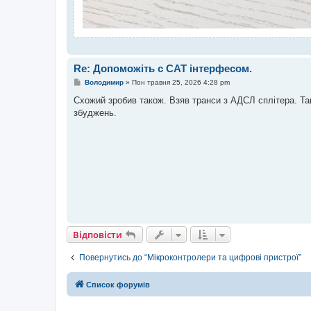
Re: Допоможіть с САТ інтерфесом.
П
Володимир
»
Пон травня 25, 2026 4:28 pm
о
в
Схожий зробив також. Взяв транси з АДСЛ сплітера. Та
і
збуджень.
д
о
м
л
е
н
н
я
Відповісти
Повернутись до “Мікроконтролери та цифрові пристрої”
Список форумів