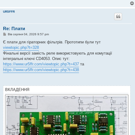
о
м
л
UR5FFR
е
н
н
я
Re: Плати
П
Вів серпня 04, 2026 9:57 pm
о
в
Є плати для гіраторних фільтрів. Прототипи були тут
і
viewtopic.php?t=328
д
о
Фінальні версії замість реле використовують для комутації
м
інтегральні ключі CD4053. Опис тут:
л
е
https://www.ur5ffr.com/viewtopic.php?t=437
та
н
https://www.ur5ffr.com/viewtopic.php?t=438
н
я
ВКЛАДЕННЯ