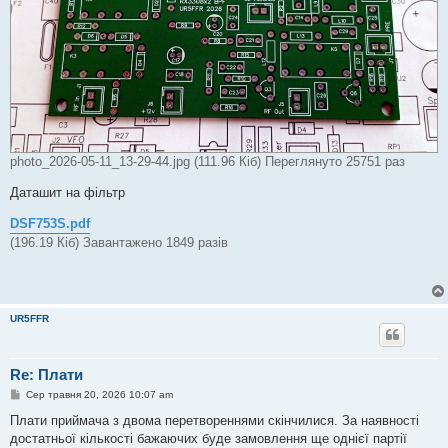
photo_2026-05-11_13-29-44.jpg (111.96 Кіб) Переглянуто 25751 раз
Даташит на фільтр
DSF753S.pdf
(196.19 Кіб) Завантажено 1849 разів
UR5FFR
Re: Плати
П
Сер травня 20, 2026 10:07 am
о
в
Плати приймача з двома перетвореннями скінчилися. За наявності
і
достатньої кількості бажаючих буде замовлення ще однієї партії
д