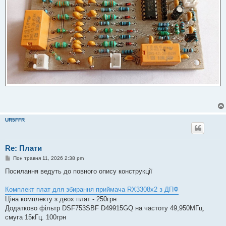
UR5FFR
Re: Плати
П
Пон травня 11, 2026 2:38 pm
о
в
Посилання ведуть до повного опису конструкції
і
д
о
Комплект плат для збирання приймача RX3308x2 з ДПФ
м
Ціна комплекту з двох плат - 250грн
л
е
Додатково фільтр DSF753SBF D49915GQ на частоту 49,950МГц,
н
смуга 15кГц. 100грн
н
я