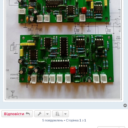
Відповісти
5 повідомлень • Сторінка
1
з
1