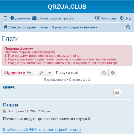
QRZUA.CLUB
Допомога
Зв'язок з адміністрацією
Реєстрація
Вхід
П
Список форумів
Інше
Купівля-продаж та послуги
о
Плати
ш
Правила форуму
у
Правила форуму купівлі/продажу.
1. При продажу треба обов'язково вказувати ціну
к
2. Один користувач - одна тема. Кількість оголошень у темі не обмежена
3. Якщо в темі нема змін то вона автоматично видаляються через 180 діб
Пошук
Розшире
Відповісти
5 повідомлень • Сторінка
1
з
1
UR5FFR
Плати
П
Пон травня 11, 2026 2:32 pm
о
в
Посилання ведуть до повного опису конструкції
і
д
о
Комбінований ФНЧ та телеграфний фільтр
м