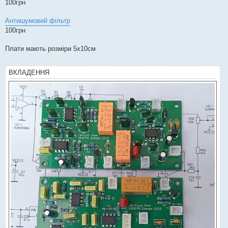
100грн
л
е
н
Антишумовий фільтр
н
я
100грн
Плати мають розміри 5х10см
ВКЛАДЕННЯ