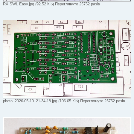
RX SWL Easy.jpg (92.52 Кіб) Переглянуто 25752 разів
photo_2026-05-10_21-34-18.jpg (106.05 Кіб) Переглянуто 25752 разів