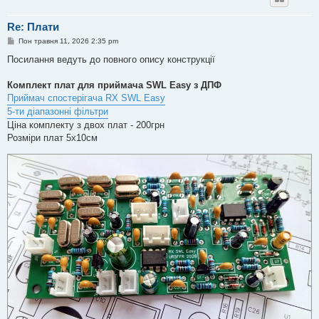
Re: Плати
П
Пон травня 11, 2026 2:35 pm
о
в
Посилання ведуть до повного опису конструкції
і
д
о
Комплект плат для приймача SWL Easy з ДПФ
м
Приймач спостерігача RX SWL Easy
л
е
5-ти діапазонні фільтри
н
Ціна комплекту з двох плат - 200грн
н
я
Розміри плат 5х10см