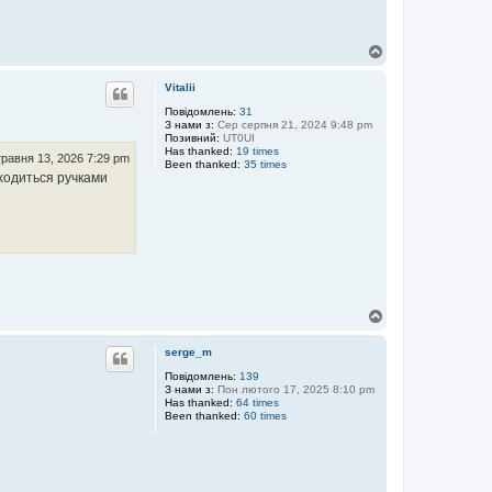
Д
о
г
Vitalii
о
р
Повідомлень:
31
З нами з:
Сер серпня 21, 2024 9:48 pm
и
Позивний:
UT0UI
Has thanked:
19 times
равня 13, 2026 7:29 pm
Been thanked:
35 times
иходиться ручками
Д
о
г
serge_m
о
р
Повідомлень:
139
З нами з:
Пон лютого 17, 2025 8:10 pm
и
Has thanked:
64 times
Been thanked:
60 times