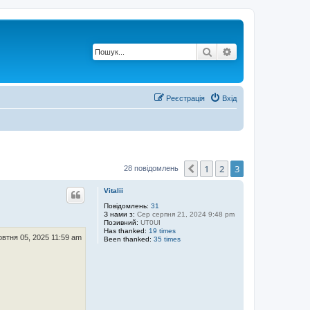
Пошук
Розширений по
Реєстрація
Вхід
1
2
3
Поперед.
28 повідомлень
Vitalii
Повідомлень:
31
З нами з:
Сер серпня 21, 2024 9:48 pm
Позивний:
UT0UI
Has thanked:
19 times
втня 05, 2025 11:59 am
Been thanked:
35 times