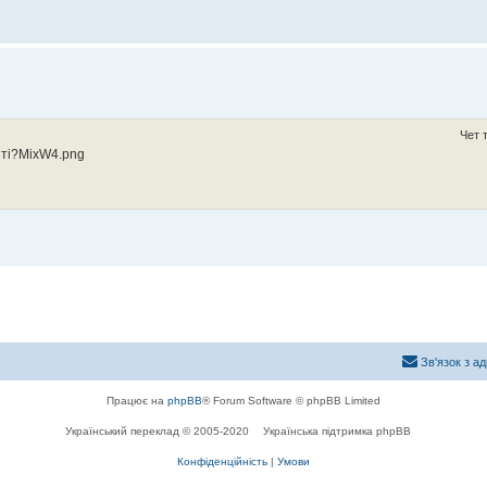
Чет 
айті?MixW4.png
Зв'язок з а
Працює на
phpBB
® Forum Software © phpBB Limited
Український переклад © 2005-2020
Українська підтримка phpBB
Конфіденційність
|
Умови