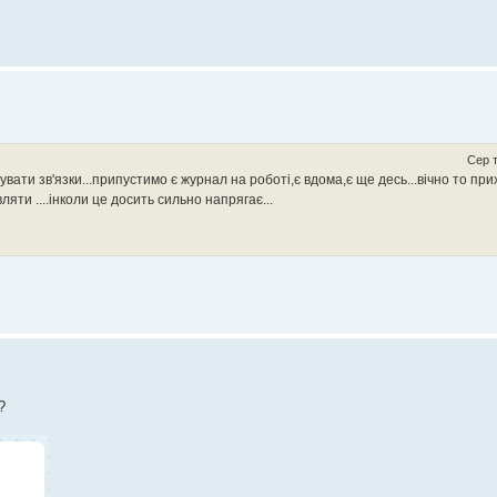
Сер т
вати зв'язки...припустимо є журнал на роботі,є вдома,є ще десь...вічно то пр
яти ....інколи це досить сильно напрягає...
?