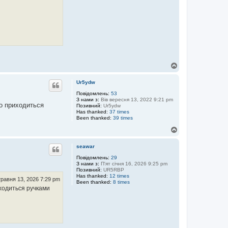
Д
о
г
Ur5ydw
о
р
Повідомлень:
53
З нами з:
Вів вересня 13, 2022 9:21 pm
и
то приходиться
Позивний:
Ur5ydw
Has thanked:
37 times
Been thanked:
39 times
Д
о
г
seawar
о
р
Повідомлень:
29
З нами з:
П'ят січня 16, 2026 9:25 pm
и
Позивний:
UR5RBP
Has thanked:
12 times
равня 13, 2026 7:29 pm
Been thanked:
8 times
иходиться ручками