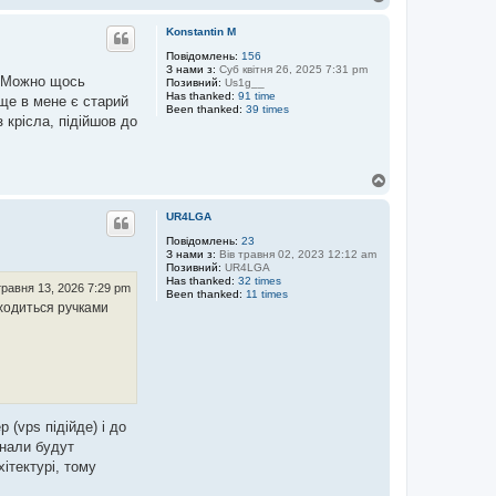
о
г
Konstantin M
о
р
Повідомлень:
156
З нами з:
Суб квітня 26, 2025 7:31 pm
и
у. Можно щось
Позивний:
Us1g__
Has thanked:
91 time
ще в мене є старий
Been thanked:
39 times
 крісла, підійшов до
Д
о
г
UR4LGA
о
р
Повідомлень:
23
З нами з:
Вів травня 02, 2023 12:12 am
и
Позивний:
UR4LGA
Has thanked:
32 times
равня 13, 2026 7:29 pm
Been thanked:
11 times
иходиться ручками
(vps підійде) і до
урнали будут
ітектурі, тому