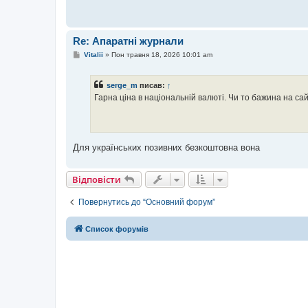
Re: Апаратні журнали
П
Vitalii
»
Пон травня 18, 2026 10:01 am
о
в
і
serge_m
писав:
↑
д
о
Гарна ціна в національній валюті. Чи то бажина на с
м
л
е
н
н
я
Для українських позивних безкоштовна вона
Відповісти
Повернутись до “Основний форум”
Список форумів