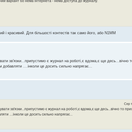
ний варіант бо нема інтернета - нема доступа до журналу.
ний і красивий. Для більшості контестів так само його, або N1MM
ати зв'язки...припустимо є журнал на роботі,є вдома,є ще десь...вічно 
м добавляти ....інколи це досить сильно напрягає...
Сер т
вати зв'язки...припустимо є журнал на роботі,є вдома,є ще десь...вічно то пр
яти ....інколи це досить сильно напрягає...