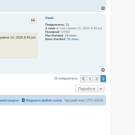
Д
о
г
Vitalii
о
р
Повідомлень:
31
З нами з:
Сер серпня 21, 2024 9:48 pm
и
Позивний:
UT0UI
Has thanked:
19 times
травня 14, 2026 8:49 pm
Been thanked:
35 times
Д
о
1
2
3
г
Поперед.
28 повідомлень
о
р
Перейти
и
дміністрацією
Видалити файли cookie
Часовий пояс
UTC+03:00