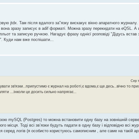
товую jtdx. Там після вдалого за"язку вискакує вікно апаратного журнал
 вона зразу записує в adif форматі. Можна зразу перекидати на eQSL. А 
пльот та записую ручкою. Нагадує фразу однієї розповіді "Дідусь встав з
". Куди нам вже поспішати...
Сер т
вати зв'язки...припустимо є журнал на роботі,є вдома,є ще десь...вічно то пр
яти ....інколи це досить сильно напрягає...
зою mySQL (Postgres) то можна встановити одну базу на зовнішній сервер 
ншого місця. Тоді всі звʼязки будуть падати в одну базу і відповідно всі ж
я серед логів (я особисто користуюсь самописним , але саме на такій арх