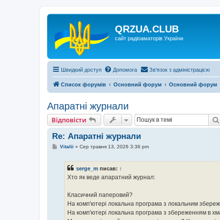
QRZUA.CLUB
сайт радіоаматорів України
Швидкий доступ
Допомога
Зв'язок з адміністрацією
Список форумів
Основний форум
Основний форум
Апаратні журнали
Відповісти
Re: Апаратні журнали
П
Vitalii
»
Сер травня 13, 2026 3:36 pm
о
в
і
serge_m
писав:
↑
д
о
Хто як веде апаратний журнал:
м
л
е
Класичний паперовий?
н
На комп'ютері локальна програма з локальним збере
н
я
На комп'ютері локальна програма з збереженням в х