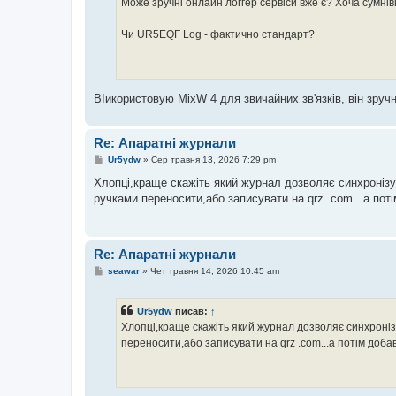
Може зручні онлайн логгер сервіси вже є? Хоча сумнів
Чи UR5EQF Log - фактично стандарт?
ВІикористовую MixW 4 для звичайних зв'язків, він зруч
Re: Апаратні журнали
П
Ur5ydw
»
Сер травня 13, 2026 7:29 pm
о
в
Хлопці,краще скажіть який журнал дозволяє синхронізув
і
ручками переносити,або записувати на qrz .com...а поті
д
о
м
л
е
Re: Апаратні журнали
н
н
П
seawar
»
Чет травня 14, 2026 10:45 am
я
о
в
і
Ur5ydw
писав:
↑
д
о
Хлопці,краще скажіть який журнал дозволяє синхронізу
м
переносити,або записувати на qrz .com...а потім добавл
л
е
н
н
я