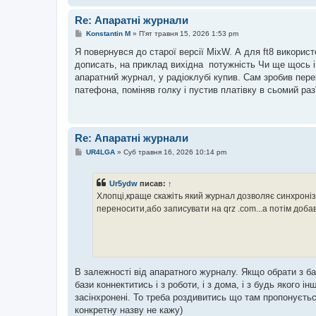
Re: Апаратні журнали
П
Konstantin M
»
П'ят травня 15, 2026 1:53 pm
о
в
Я повернувся до старої версії MixW. А для ft8 викорис
і
дописать, на приклад вихідна потужність Чи ще щось і
д
о
апаратний журнал, у радіоклубі купив. Сам зробив пере
м
патефона, поміняв голку і пустив платівку в сьомий раз
л
е
н
н
я
Re: Апаратні журнали
П
UR4LGA
»
Суб травня 16, 2026 10:14 pm
о
в
і
Ur5ydw
писав:
↑
д
о
Хлопці,краще скажіть який журнал дозволяє синхронізу
м
переносити,або записувати на qrz .com...а потім добавл
л
е
н
н
я
В залежності від апаратного журналу. Якщо обрати з ба
бази коннектитись і з роботи, і з дома, і з будь якого і
засінхронені. То треба роздивитись що там пропонуєтьс
конкретну назву не кажу)