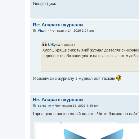
Google Диск.
Re: Апаратні журнали
П
Vitalii
»
Чет травня 14, 2026 3:04 pm
о
в
і
Ur5ydw
писав:
↑
д
о
Хлопці,краще скажіть який журнал дозволяє синхронізу
м
переносити,або записувати на qrz .com...а потім добавл
л
е
н
н
я
Я зазвичай з журналу в журнал adif таскаю
Re: Апаратні журнали
П
serge_m
»
Чет травня 14, 2026 8:49 pm
о
в
Гарна ціна в національній валюті. Чи то бажина на сайті
і
д
о
м
л
е
н