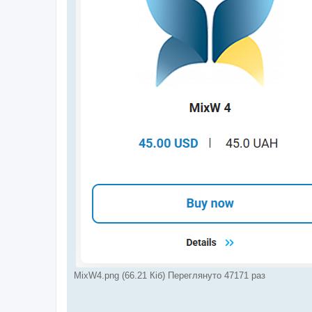
н
я
MixW4.png (66.21 Кіб) Переглянуто 47171 раз