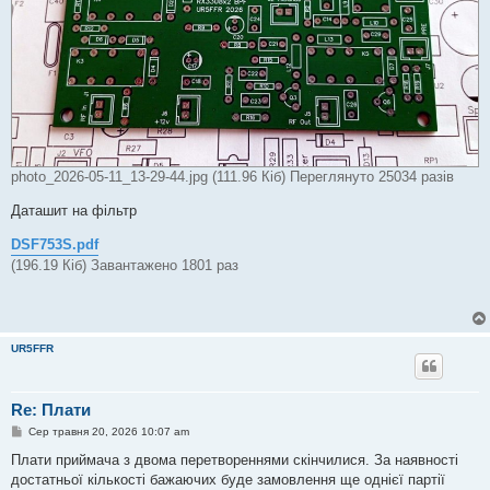
photo_2026-05-11_13-29-44.jpg (111.96 Кіб) Переглянуто 25034 разів
Даташит на фільтр
DSF753S.pdf
(196.19 Кіб) Завантажено 1801 раз
UR5FFR
Re: Плати
П
Сер травня 20, 2026 10:07 am
о
в
Плати приймача з двома перетвореннями скінчилися. За наявності
і
достатньої кількості бажаючих буде замовлення ще однієї партії
д