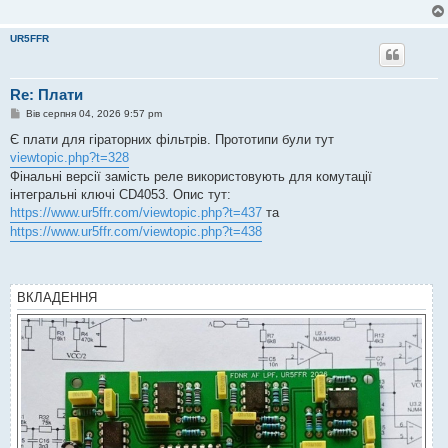
о
м
л
UR5FFR
е
н
н
я
Re: Плати
П
Вів серпня 04, 2026 9:57 pm
о
в
Є плати для гіраторних фільтрів. Прототипи були тут
і
viewtopic.php?t=328
д
о
Фінальні версії замість реле використовують для комутації
м
інтегральні ключі CD4053. Опис тут:
л
е
https://www.ur5ffr.com/viewtopic.php?t=437
та
н
https://www.ur5ffr.com/viewtopic.php?t=438
н
я
ВКЛАДЕННЯ