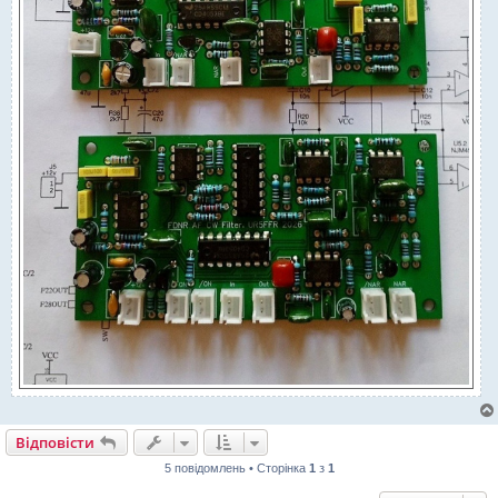
Відповісти
5 повідомлень • Сторінка
1
з
1