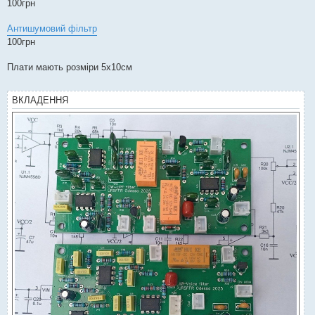
100грн
л
е
н
Антишумовий фільтр
н
я
100грн
Плати мають розміри 5х10см
ВКЛАДЕННЯ