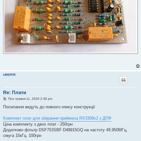
UR5FFR
Re: Плати
П
Пон травня 11, 2026 2:38 pm
о
в
Посилання ведуть до повного опису конструкції
і
д
о
Комплект плат для збирання приймача RX3308x2 з ДПФ
м
Ціна комплекту з двох плат - 250грн
л
е
Додатково фільтр DSF753SBF D49915GQ на частоту 49,950МГц,
н
смуга 15кГц. 100грн
н
я