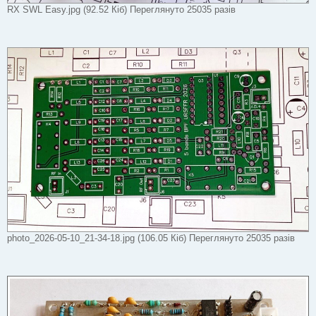
RX SWL Easy.jpg (92.52 Кіб) Переглянуто 25035 разів
photo_2026-05-10_21-34-18.jpg (106.05 Кіб) Переглянуто 25035 разів