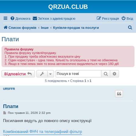
QRZUA.CLUB
Допомога
Зв'язок з адміністрацією
Реєстрація
Вхід
П
Список форумів
Інше
Купівля-продаж та послуги
о
Плати
ш
Правила форуму
у
Правила форуму купівлі/продажу.
1. При продажу треба обов'язково вказувати ціну
к
2. Один користувач - одна тема. Кількість оголошень у темі не обмежена
3. Якщо в темі нема змін то вона автоматично видаляються через 180 діб
Пошук
Розшире
Відповісти
5 повідомлень • Сторінка
1
з
1
UR5FFR
Плати
П
Пон травня 11, 2026 2:32 pm
о
в
Посилання ведуть до повного опису конструкції
і
д
о
Комбінований ФНЧ та телеграфний фільтр
м