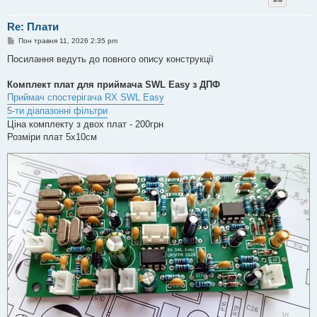
Re: Плати
П
Пон травня 11, 2026 2:35 pm
о
в
Посилання ведуть до повного опису конструкції
і
д
о
Комплект плат для приймача SWL Easy з ДПФ
м
Приймач спостерігача RX SWL Easy
л
е
5-ти діапазонні фільтри
н
Ціна комплекту з двох плат - 200грн
н
я
Розміри плат 5х10см