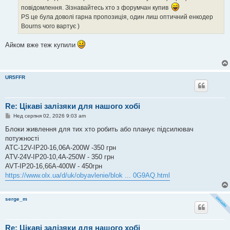
н
повідомлення. Зізнавайтесь хто з форумчан купив
н
я
PS це була доволі гарна пропозиція, один лиш оптичний енкодер
Bourns чого вартує )
Айком вже теж купили
UR5FFR
Re: Цікаві залізяки для нашого хобі
П
Нед серпня 02, 2026 9:03 am
о
в
Блоки живлення для тих хто робить або планує підсилювач
і
потужності
д
о
ATC-12V-IP20-16,06A-200W -350 грн
м
ATV-24V-IP20-10,4A-250W - 350 грн
л
е
AVT-IP20-16,66A-400W - 450грн
н
https://www.olx.ua/d/uk/obyavlenie/blok ... 0G9AQ.html
н
я
serge_m
Re: Цікаві залізяки для нашого хобі