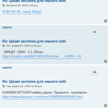
Re: Цікаві залізяки для нашого хобі
П
Вів квітня 28, 2026 1:03 pm
о
в
ФЭМ-500-3В, новий 240грн
і
д
о
м
л
UR5FFR
е
н
н
я
Re: Цікаві залізяки для нашого хобі
П
Чет травня 07, 2026 11:04 pm
о
в
ЭМФДП - 500Н - 3,1 150грн
і
https://skylots.org/6597244597/Elektrom ... +500N+-+31
д
о
м
л
UR5FFR
е
н
н
я
Re: Цікаві залізяки для нашого хобі
П
Сер червня 24, 2026 10:46 pm
о
в
NJM4558 DIP/SOP8 майже даром. Працюють, перевірено
і
https://www.aliexpress.com/item/1005005969655692.html
д
о
м
л