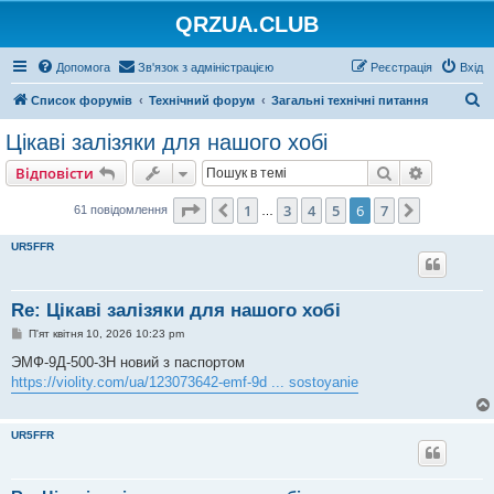
QRZUA.CLUB
Допомога
Зв'язок з адміністрацією
Реєстрація
Вхід
П
Список форумів
Технічний форум
Загальні технічні питання
о
Цікаві залізяки для нашого хобі
ш
Пошук
Розшире
Відповісти
у
к
Сторінка
6
з
7
1
3
4
5
6
7
Поперед.
Далі
61 повідомлення
…
UR5FFR
Re: Цікаві залізяки для нашого хобі
П
П'ят квітня 10, 2026 10:23 pm
о
в
ЭМФ-9Д-500-3Н новий з паспортом
і
https://violity.com/ua/123073642-emf-9d ... sostoyanie
д
о
м
л
UR5FFR
е
н
н
я