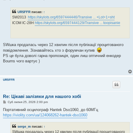
о
в
і
UR5FFR
писав:
↑
д
о
SW2013
https://skylots.org/6597444446/Transive ... +Lot+1+sht
м
ICOM IC-28H
https://skylots.org/6597444129/Transive ... toopisanie
л
е
н
н
я
SWшка продалась через 12 хвилин після публікації процитованого
повідомлення. Зізнавайтесь хто з форумчан купив
PS це була доволі гарна пропозиція, один лиш оптичний енкодер
Bourns чого вартує )
UR5FFR
Re: Цікаві залізяки для нашого хобі
П
Суб липня 25, 2026 2:00 pm
о
в
Портативний осцилограф Hantek Dso1060, до 60МГц
і
https://violity.com/ua/124068262-hantek-dso1060
д
о
м
serge_m
писав:
↑
л
е
SWшка продалась через 12 хвилин після публікації процитованого