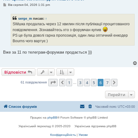
П
Вів серпня 04, 2026 1:31 pm
о
в
і
serge_m
писав:
↑
д
о
SWшка продалась через 12 хвилин після публікації процитованого
м
повідомлення. Зізнавайтесь хто з форумчан купив
л
е
PS це була доволі гарна пропозиція, один лиш оптичний енкодер
н
Bourns чого вартує )
н
я
Вже за 11 по телеграм-форумам продається )))
Відповісти
Сторінка
6
з
7
1
3
4
5
6
7
Поперед.
Далі
61 повідомлення
…
Перейти
Список форумів
Часовий пояс
UTC+03:00
Працює на
phpBB
® Forum Software © phpBB Limited
Український переклад © 2005-2020
Українська підтримка phpBB
Конфіденційність
|
Умови