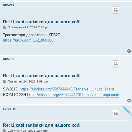
е
н
UR5VFT
н
я
Re: Цікаві залізяки для нашого хобі
П
Пон червня 29, 2026 7:46 pm
о
в
Транзистори двозатворні КП327
і
https://ur8lv.com/1621869306
д
о
м
л
е
н
UR5FFR
н
я
Re: Цікаві залізяки для нашого хобі
П
П'ят липня 24, 2026 8:08 pm
о
в
SW2013
https://skylots.org/6597444446/Transive ... +Lot+1+sht
і
ICOM IC-28H
https://skylots.org/6597444129/Transive ... toopisanie
д
о
м
л
serge_m
е
н
н
я
Re: Цікаві залізяки для нашого хобі
П
Суб липня 25, 2026 1:04 pm