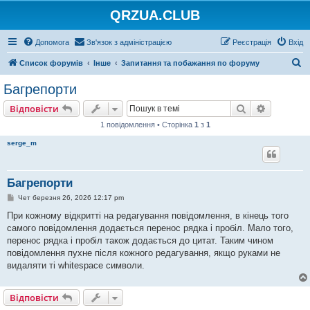
QRZUA.CLUB
Допомога
Зв'язок з адміністрацією
Реєстрація
Вхід
П
Список форумів
Інше
Запитання та побажання по форуму
о
Багрепорти
ш
Пошук
Розшире
Відповісти
у
1 повідомлення • Сторінка
1
з
1
к
serge_m
Багрепорти
П
Чет березня 26, 2026 12:17 pm
о
в
При кожному відкритті на редагування повідомлення, в кінець того
і
самого повідомлення додається перенос рядка і пробіл. Мало того,
д
о
перенос рядка і пробіл також додається до цитат. Таким чином
м
повідомлення пухне після кожного редагування, якщо руками не
л
е
видаляти ті whitespace символи.
н
н
я
Відповісти