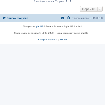
1 повідомлення • Сторінка
1
з
1
Перейти
Список форумів
Часовий пояс
UTC+03:00
Працює на
phpBB
® Forum Software © phpBB Limited
Український переклад © 2005-2020
Українська підтримка phpBB
Конфіденційність
|
Умови