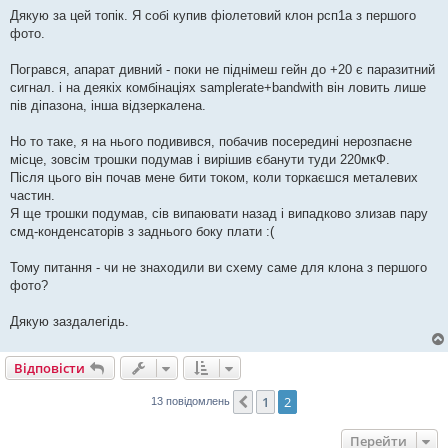
о
в
Дякую за цей топік. Я собі купив фіолетовий клон рсп1а з першого
і
фото.
д
о
м
Погрався, апарат дивний - поки не піднімеш гейн до +20 є паразитний
л
е
сигнал. і на деякіх комбінаціях samplerate+bandwith він ловить лише
н
пів діпазона, інша відзеркалена.
н
я
Но то таке, я на нього подивився, побачив посередині нерозпаєне
місце, зовсім трошки подумав і вирішив єбанути туди 220мкФ.
Після цього він почав мене бити током, коли торкаєшся металевих
частин.
Я ще трошки подумав, сів випаювати назад і випадково злизав пару
смд-конденсаторів з заднього боку плати :(
Тому питання - чи не знаходили ви схему саме для клона з першого
фото?
Дякую заздалегідь.
Відповісти
1
2
Поперед.
13 повідомлень
Перейти