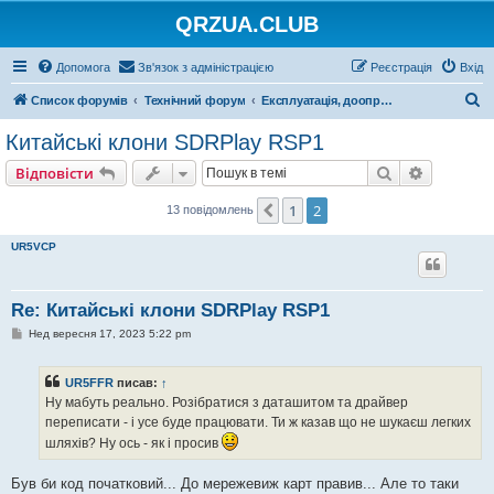
QRZUA.CLUB
Допомога
Зв'язок з адміністрацією
Реєстрація
Вхід
П
Список форумів
Технічний форум
Експлуатація, доопрацювання, ремонт
о
Китайські клони SDRPlay RSP1
ш
Пошук
Розшире
Відповісти
у
к
1
2
Поперед.
13 повідомлень
UR5VCP
Re: Китайські клони SDRPlay RSP1
П
Нед вересня 17, 2023 5:22 pm
о
в
і
UR5FFR
писав:
↑
д
о
Ну мабуть реально. Розібратися з даташитом та драйвер
м
переписати - і усе буде працювати. Ти ж казав що не шукаєш легких
л
е
шляхів? Ну ось - як і просив
н
н
я
Був би код початковий... До мережевиж карт правив... Але то таки