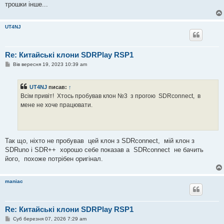
трошки інше...
UT4NJ
Re: Китайські клони SDRPlay RSP1
П
Вів вересня 19, 2023 10:39 am
о
в
і
UT4NJ
писав:
↑
д
о
Всiм привiт! Хтось пробував клон №3 з прогою SDRconnect, в
м
мене не хоче працювати.
л
е
н
н
я
Так що, нiхто не пробував цей клон з SDRconnect, мiй клон з
SDRuno i SDR++ хорошо себе показав а SDRconnect не бачить
його, похоже потрiбен оригiнал.
maniac
Re: Китайські клони SDRPlay RSP1
П
Суб березня 07, 2026 7:29 am