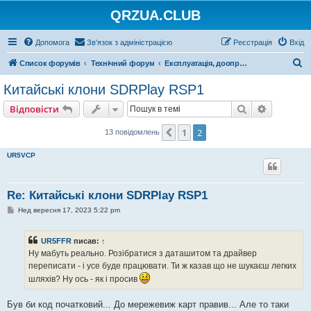
QRZUA.CLUB
Допомога
Зв'язок з адміністрацією
Реєстрація
Вхід
П
Список форумів
Технічний форум
Експлуатація, доопрацювання, ремонт
о
Китайські клони SDRPlay RSP1
ш
Пошук
Розшире
Відповісти
у
к
1
2
Поперед.
13 повідомлень
UR5VCP
Re: Китайські клони SDRPlay RSP1
П
Нед вересня 17, 2023 5:22 pm
о
в
і
UR5FFR
писав:
↑
д
о
Ну мабуть реально. Розібратися з даташитом та драйвер
м
переписати - і усе буде працювати. Ти ж казав що не шукаєш легких
л
е
шляхів? Ну ось - як і просив
н
н
я
Був би код початковий... До мережевиж карт правив... Але то таки