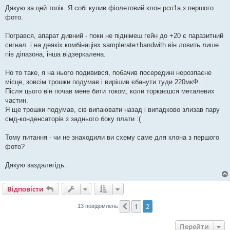
о
в
Дякую за цей топік. Я собі купив фіолетовий клон рсп1а з першого
і
фото.
д
о
м
Погрався, апарат дивний - поки не піднімеш гейн до +20 є паразитний
л
е
сигнал. і на деякіх комбінаціях samplerate+bandwith він ловить лише
н
пів діпазона, інша відзеркалена.
н
я
Но то таке, я на нього подивився, побачив посередині нерозпаєне
місце, зовсім трошки подумав і вирішив єбанути туди 220мкФ.
Після цього він почав мене бити током, коли торкаєшся металевих
частин.
Я ще трошки подумав, сів випаювати назад і випадково злизав пару
смд-конденсаторів з заднього боку плати :(
Тому питання - чи не знаходили ви схему саме для клона з першого
фото?
Дякую заздалегідь.
Відповісти
1
2
Поперед.
13 повідомлень
Перейти