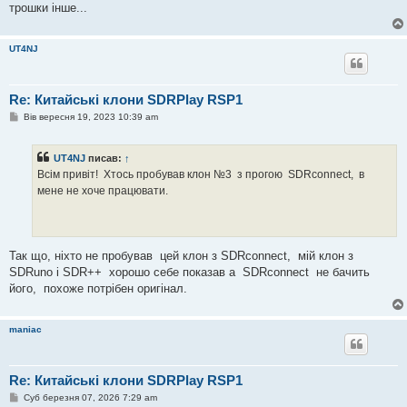
трошки інше...
UT4NJ
Re: Китайські клони SDRPlay RSP1
П
Вів вересня 19, 2023 10:39 am
о
в
і
UT4NJ
писав:
↑
д
о
Всiм привiт! Хтось пробував клон №3 з прогою SDRconnect, в
м
мене не хоче працювати.
л
е
н
н
я
Так що, нiхто не пробував цей клон з SDRconnect, мiй клон з
SDRuno i SDR++ хорошо себе показав а SDRconnect не бачить
його, похоже потрiбен оригiнал.
maniac
Re: Китайські клони SDRPlay RSP1
П
Суб березня 07, 2026 7:29 am