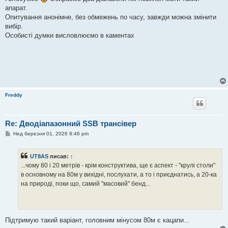
і
апарат.
д
о
Опитування анонімне, без обмежень по часу, завжди можна змінити
м
вибір.
л
е
Особисті думки висловлюємо в каментах
н
н
я
Freddy
Re: Дводіапазонний SSB трансівер
П
Нед березня 01, 2026 9:46 pm
о
в
і
UT8AS
писав:
↑
д
о
...чому 80 і 20 метрів - крім конструктива, ще є аспект - "крулі столи"
м
в основному на 80м у вихідні, послухати, а то і приєднатись, а 20-ка
л
е
на природі, поки що, самий "масовий" бенд...
н
н
я
Підтримую такий варіант, головним мінусом 80м є кацапи...