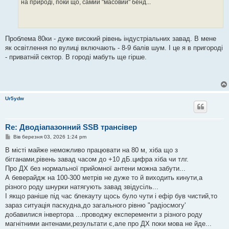
на природі, поки що, самий "масовий" бенд...
Проблема 80ки - дуже високий рівень індустріальних завад. В мене
як освітлення по вулиці включають - 8-9 балів шум. І це я в пригороді
- приватній сектор. В городі мабуть ще гірше.
Ur5ydw
Re: Дводіапазонний SSB трансівер
П
Вів березня 03, 2026 1:24 pm
о
в
В місті майже неможливо працювати на 80 м, хіба що з
і
бігганами,рівень завад часом до +10 дБ.цифра хіба чи тлг.
д
о
Про ДХ без нормальної прийомної антени можна забути...
м
А беверайдж на 100-300 метрів не дуже то й виходить кинути,а
л
е
різного роду шнурки натягують завад звідусіль...
н
І якщо раніше під час блекауту щось було чути і ефір був чистий,то
н
я
зараз ситуація паскудна,до загального рівню "радіосмогу'
добавилися інвертора ...проводжу експеременти з різного роду
магнітними антенами,результати є,але про ДХ поки мова не йде...