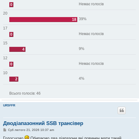
Немає голосів
0
20
39%
18
17
Немає голосів
0
15
9%
4
12
Немає голосів
0
10
4%
2
Всього голосів:
46
UR5FFR
Дводіапазонний SSB трансівер
П
Суб лютого 21, 2026 10:37 am
о
в
Голосуємо
Обираємо два діапазони які повинен мати такий