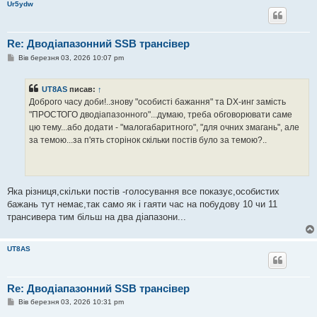
Ur5ydw
Re: Дводіапазонний SSB трансівер
П
Вів березня 03, 2026 10:07 pm
о
в
і
UT8AS
писав:
↑
д
о
Доброго часу доби!..знову "особисті бажання" та DX-инг замість
м
"ПРОСТОГО дводіапазонного"...думаю, треба обговорювати саме
л
е
цю тему...або додати - "малогабаритного", "для очних змагань", але
н
за темою...за п'ять сторінок скільки постів було за темою?..
н
я
Яка різниця,скільки постів -голосування все показує,особистих
бажань тут немає,так само як і гаяти час на побудову 10 чи 11
трансивера тим більш на два діапазони...
UT8AS
Re: Дводіапазонний SSB трансівер
П
Вів березня 03, 2026 10:31 pm
о