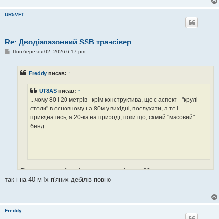
UR5VFT
Re: Дводіапазонний SSB трансівер
П
Пон березня 02, 2026 6:17 pm
о
в
і
Freddy
писав:
↑
д
о
м
UT8AS
писав:
↑
л
е
...чому 80 і 20 метрів - крім конструктива, ще є аспект - "крулі
н
столи" в основному на 80м у вихідні, послухати, а то і
н
я
приєднатись, а 20-ка на природі, поки що, самий "масовий"
бенд...
Підтримую такий варіант, головним мінусом 80м є кацапи...
так і на 40 м їх п'яних дебілів повно
Freddy