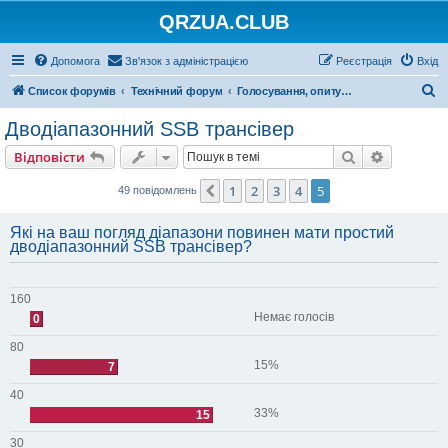
QRZUA.CLUB
Допомога
Зв'язок з адміністрацією
Реєстрація
Вхід
П
Список форумів
Технічний форум
Голосування, опитування та вікторини
о
Дводіапазонний SSB трансівер
ш
Пошук
Розшире
Відповісти
у
к
1
2
3
4
5
Поперед.
49 повідомлень
Які на ваш погляд діапазони повинен мати простий
дводіапазонний SSB трансівер?
160
Немає голосів
0
80
15%
7
40
33%
15
30