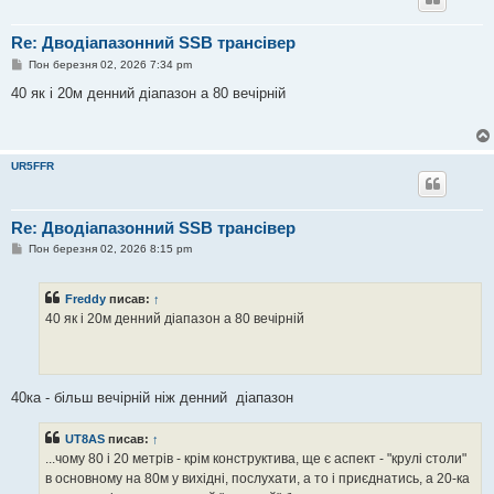
Re: Дводіапазонний SSB трансівер
П
Пон березня 02, 2026 7:34 pm
о
в
40 як і 20м денний діапазон а 80 вечірній
і
д
о
м
л
UR5FFR
е
н
н
я
Re: Дводіапазонний SSB трансівер
П
Пон березня 02, 2026 8:15 pm
о
в
і
Freddy
писав:
↑
д
о
40 як і 20м денний діапазон а 80 вечірній
м
л
е
н
н
я
40ка - більш вечірній ніж денний діапазон
UT8AS
писав:
↑
...чому 80 і 20 метрів - крім конструктива, ще є аспект - "крулі столи"
в основному на 80м у вихідні, послухати, а то і приєднатись, а 20-ка