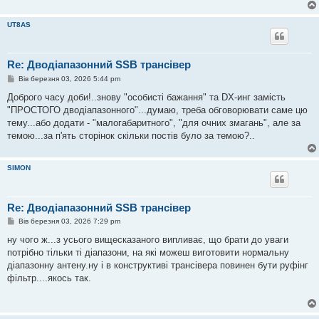
UT8AS
Re: Дводіапазонний SSB трансівер
П
Вів березня 03, 2026 5:44 pm
о
в
Доброго часу доби!..знову "особисті бажання" та DX-инг замість
і
"ПРОСТОГО дводіапазонного"...думаю, треба обговорювати саме цю
д
о
тему...або додати - "малогабаритного", "для очних змагань", але за
м
темою...за п'ять сторінок скільки постів було за темою?..
л
е
н
н
SIMON
я
Re: Дводіапазонний SSB трансівер
П
Вів березня 03, 2026 7:29 pm
о
в
ну чого ж...з усього вищесказаного випливає, що брати до уваги
і
потрібно тільки ті діапазони, на які можеш виготовити нормальну
д
о
діапазонну антену.ну і в конструктиві трансівера повинен бути руфінг
м
фільтр....якось так.
л
е
н
н
я