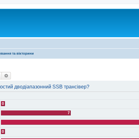
ування та вікторини
Пошук
Розширений пошук
ростий дводіапазонний SSB трансівер?
0
7
0