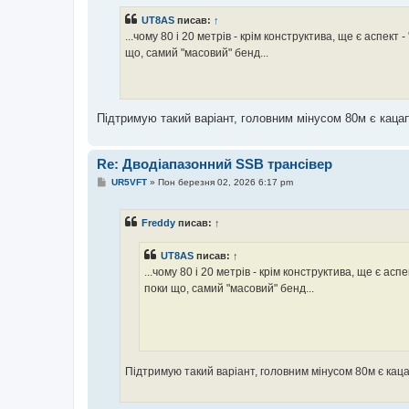
в
і
UT8AS
писав:
↑
д
о
...чому 80 і 20 метрів - крім конструктива, ще є аспект 
м
що, самий "масовий" бенд...
л
е
н
н
я
Підтримую такий варіант, головним мінусом 80м є кацап
Re: Дводіапазонний SSB трансівер
П
UR5VFT
»
Пон березня 02, 2026 6:17 pm
о
в
і
Freddy
писав:
↑
д
о
м
UT8AS
писав:
↑
л
е
...чому 80 і 20 метрів - крім конструктива, ще є асп
н
поки що, самий "масовий" бенд...
н
я
Підтримую такий варіант, головним мінусом 80м є каца