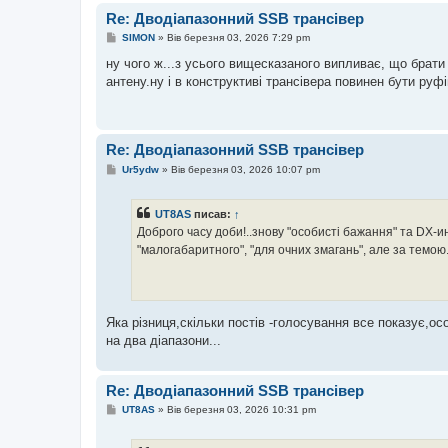
н
Re: Дводіапазонний SSB трансівер
н
я
П
SIMON
»
Вів березня 03, 2026 7:29 pm
о
в
ну чого ж...з усього вищесказаного випливає, що брати 
і
антену.ну і в конструктиві трансівера повинен бути руфін
д
о
м
л
е
н
Re: Дводіапазонний SSB трансівер
н
П
я
Ur5ydw
»
Вів березня 03, 2026 10:07 pm
о
в
і
UT8AS
писав:
↑
д
о
Доброго часу доби!..знову "особисті бажання" та DX-и
м
"малогабаритного", "для очних змагань", але за темою..
л
е
н
н
я
Яка різниця,скільки постів -голосування все показує,ос
на два діапазони...
Re: Дводіапазонний SSB трансівер
П
UT8AS
»
Вів березня 03, 2026 10:31 pm
о
в
і