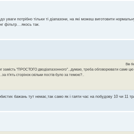
до уваги потрібно тільки ті діапазони, на які можеш виготовити нормальн
г фільтр....якось так.
Вів б
нг замість "ПРОСТОГО дводіапазонного"...думаю, треба обговорювати саме цю 
.за п'ять сторінок скільки постів було за темою?..
обистих бажань тут немає,так само як і гаяти час на побудову 10 чи 11 т