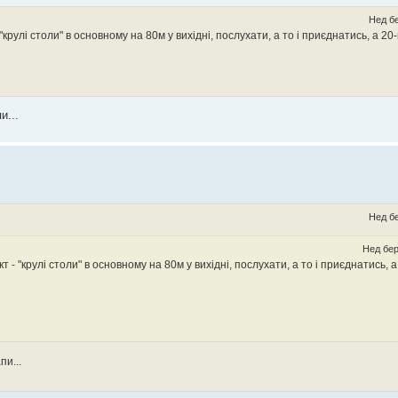
Нед бе
- "крулі столи" в основному на 80м у вихідні, послухати, а то і приєднатись, а 20
и...
Нед бе
Нед бер
ект - "крулі столи" в основному на 80м у вихідні, послухати, а то і приєднатись, 
пи...