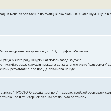
ад. В мене як освітлення по вулиці включають - 8-9 балів шум. І це я в п
бігганами,рівень завад часом до +10 дБ.цифра хіба чи тлг.
..
нути,а різного роду шнурки натягують завад звідусіль...
ув чистий,то зараз ситуація паскудна,до загального рівню "радіосмогу' д
тенами,результати є,але про ДХ поки мова не йде...
нг замість "ПРОСТОГО дводіапазонного"...думаю, треба обговорювати сам
а темою...за п'ять сторінок скільки постів було за темою?..