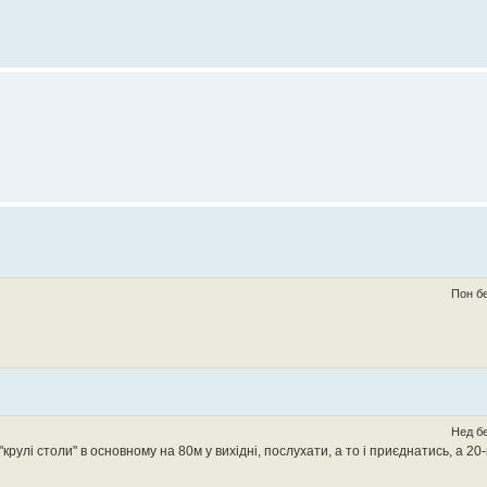
Пон бе
Нед бе
- "крулі столи" в основному на 80м у вихідні, послухати, а то і приєднатись, а 20