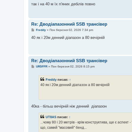
так і на 40 м їх п'яних дебілів повно
Re: Дводіапазонний SSB трансівер
П
Freddy
»
Пон березня 02, 2026 7:34 pm
о
в
40 як і 20м денний діапазон а 80 вечірній
і
д
о
м
л
е
Re: Дводіапазонний SSB трансівер
н
н
П
UR5FFR
»
Пон березня 02, 2026 8:15 pm
я
о
в
і
Freddy
писав:
↑
д
о
40 як і 20м денний діапазон а 80 вечірній
м
л
е
н
н
я
40ка - більш вечірній ніж денний діапазон
UT8AS
писав:
↑
...чому 80 і 20 метрів - крім конструктива, ще є аспект 
що, самий "масовий" бенд...