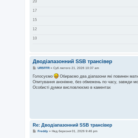
20
17
15
12
10
Дводіапазонний SSB трансівер
П
UR5FFR
»
Суб лютого 21, 2026 10:37 am
о
в
Голосуємо
Обираємо два діапазони які повинен мати
і
Опитування анонімне, без обмежень по часу, завжди мо
д
о
Особисті думки висловлюємо в каментах
м
л
е
н
н
я
Re: Дводіапазонний SSB трансівер
П
Freddy
»
Нед березня 01, 2026 9:46 pm
о