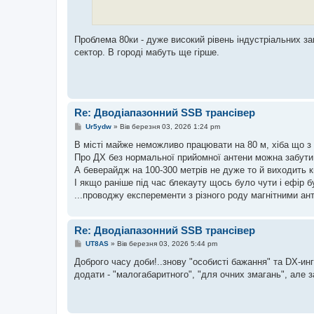
Проблема 80ки - дуже високий рівень індустріальних зав
сектор. В городі мабуть ще гірше.
Re: Дводіапазонний SSB трансівер
П
Ur5ydw
»
Вів березня 03, 2026 1:24 pm
о
в
В місті майже неможливо працювати на 80 м, хіба що з 
і
Про ДХ без нормальної прийомної антени можна забути.
д
о
А беверайдж на 100-300 метрів не дуже то й виходить ки
м
І якщо раніше під час блекауту щось було чути і ефір б
л
е
...проводжу експеременти з різного роду магнітними ан
н
н
я
Re: Дводіапазонний SSB трансівер
П
UT8AS
»
Вів березня 03, 2026 5:44 pm
о
в
Доброго часу доби!..знову "особисті бажання" та DX-и
і
додати - "малогабаритного", "для очних змагань", але з
д
о
м
л
е