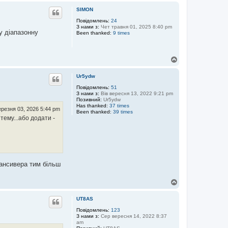
г
SIMON
о
р
Повідомлень:
24
З нами з:
Чет травня 01, 2025 8:40 pm
и
у діапазонну
Been thanked:
9 times
Д
о
г
Ur5ydw
о
р
Повідомлень:
51
З нами з:
Вів вересня 13, 2022 9:21 pm
и
Позивний:
Ur5ydw
Has thanked:
37 times
ерезня 03, 2026 5:44 pm
Been thanked:
39 times
тему...або додати -
рансивера тим більш
Д
о
г
UT8AS
о
р
Повідомлень:
123
З нами з:
Сер вересня 14, 2022 8:37
и
am