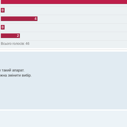
0
4
0
2
Всього голосів:
46
 такий апарат.
жна змінити вибір.