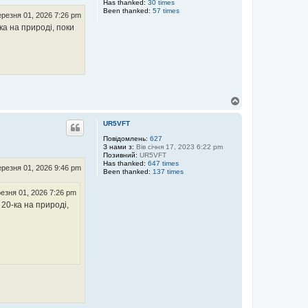
Has thanked:
30 times
Been thanked:
57 times
резня 01, 2026 7:26 pm
-ка на природі, поки
Д
о
г
UR5VFT
о
р
Повідомлень:
627
З нами з:
Вів січня 17, 2023 6:22 pm
и
Позивний:
UR5VFT
Has thanked:
647 times
резня 01, 2026 9:46 pm
Been thanked:
137 times
езня 01, 2026 7:26 pm
а 20-ка на природі,