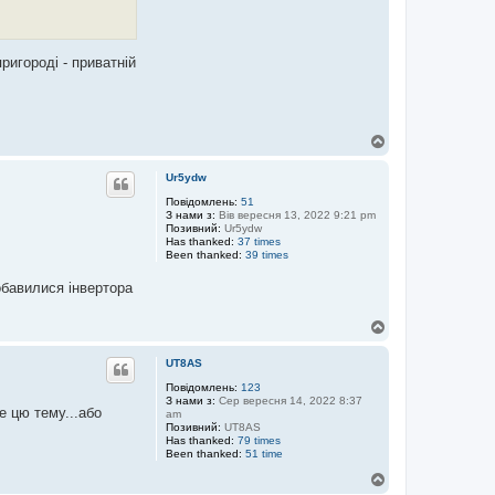
ригороді - приватній
Д
о
г
Ur5ydw
о
р
Повідомлень:
51
З нами з:
Вів вересня 13, 2022 9:21 pm
и
Позивний:
Ur5ydw
Has thanked:
37 times
Been thanked:
39 times
обавилися інвертора
Д
о
г
UT8AS
о
р
Повідомлень:
123
З нами з:
Сер вересня 14, 2022 8:37
и
е цю тему...або
am
Позивний:
UT8AS
Has thanked:
79 times
Been thanked:
51 time
Д
о