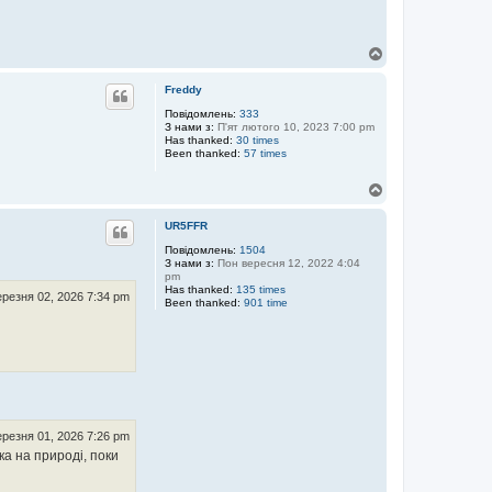
Д
о
г
Freddy
о
р
Повідомлень:
333
З нами з:
П'ят лютого 10, 2023 7:00 pm
и
Has thanked:
30 times
Been thanked:
57 times
Д
о
г
UR5FFR
о
р
Повідомлень:
1504
З нами з:
Пон вересня 12, 2022 4:04
и
pm
Has thanked:
135 times
резня 02, 2026 7:34 pm
Been thanked:
901 time
резня 01, 2026 7:26 pm
-ка на природі, поки