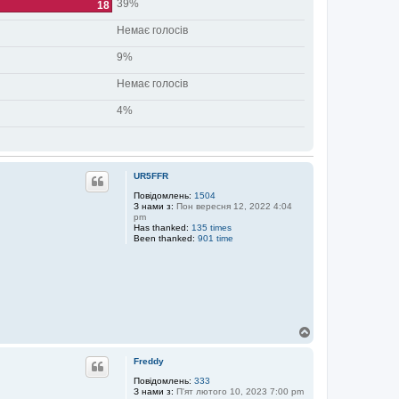
39%
18
Немає голосів
9%
Немає голосів
4%
UR5FFR
Повідомлень:
1504
З нами з:
Пон вересня 12, 2022 4:04
pm
Has thanked:
135 times
Been thanked:
901 time
Д
о
г
Freddy
о
р
Повідомлень:
333
З нами з:
П'ят лютого 10, 2023 7:00 pm
и