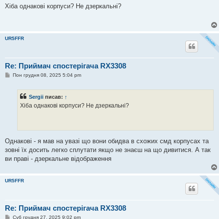
в
Хіба однакові корпуси? Не дзеркальні?
і
д
о
м
л
UR5FFR
е
н
н
я
Re: Приймач спостерігача RX3308
П
Пон грудня 08, 2025 5:04 pm
о
в
і
Sergii
писав:
↑
д
о
Хіба однакові корпуси? Не дзеркальні?
м
л
е
н
н
я
Однакові - я мав на увазі що вони обидва в схожих смд корпусах та
зовні їх досить легко сплутати якщо не знаєш на що дивитися. А так
ви праві - дзеркальне відображення
UR5FFR
Re: Приймач спостерігача RX3308
П
Суб грудня 27, 2025 9:02 pm