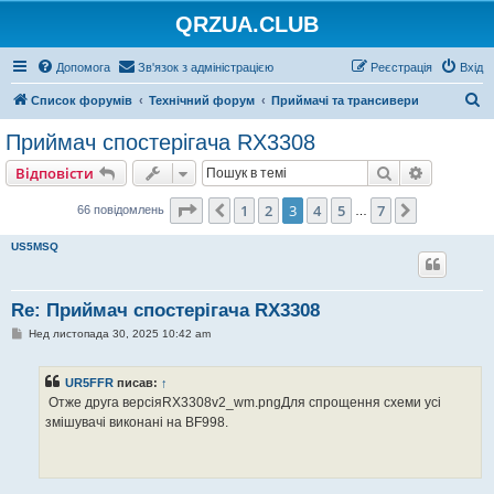
QRZUA.CLUB
Допомога
Зв'язок з адміністрацією
Реєстрація
Вхід
П
Список форумів
Технічний форум
Приймачі та трансивери
о
Приймач спостерігача RX3308
ш
Пошук
Розшире
Відповісти
у
к
Сторінка
3
з
7
1
2
3
4
5
7
Поперед.
Далі
66 повідомлень
…
US5MSQ
Re: Приймач спостерігача RX3308
П
Нед листопада 30, 2025 10:42 am
о
в
і
UR5FFR
писав:
↑
д
о
Отже друга версіяRX3308v2_wm.pngДля спрощення схеми усі
м
змішувачі виконані на BF998.
л
е
н
н
я