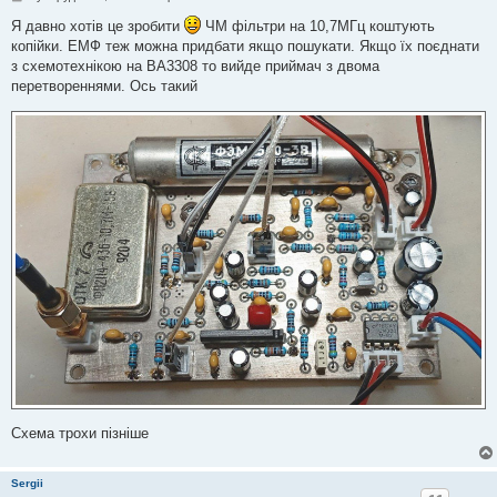
о
в
Я давно хотів це зробити
ЧМ фільтри на 10,7МГц коштують
і
копійки. ЕМФ теж можна придбати якщо пошукати. Якщо їх поєднати
д
о
з схемотехнікою на BA3308 то вийде приймач з двома
м
перетвореннями. Ось такий
л
е
н
н
я
Схема трохи пізніше
Sergii