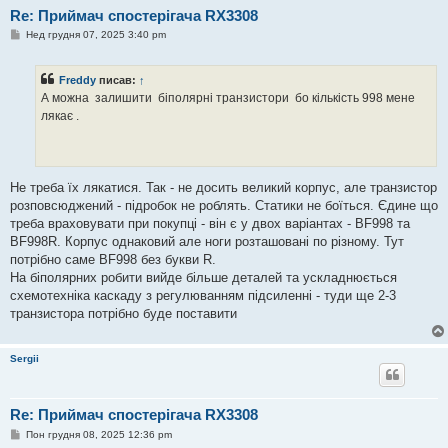
Re: Приймач спостерігача RX3308
П
Нед грудня 07, 2025 3:40 pm
о
в
і
Freddy
писав:
↑
д
о
А можна залишити біполярні транзистори бо кількість 998 мене
м
лякає .
л
е
н
н
я
Не треба їх лякатися. Так - не досить великий корпус, але транзистор
розповсюджений - підробок не роблять. Статики не боїться. Єдине що
треба враховувати при покупці - він є у двох варіантах - BF998 та
BF998R. Корпус однаковий але ноги розташовані по різному. Тут
потрібно саме BF998 без букви R.
На біполярних робити вийде більше деталей та ускладнюється
схемотехніка каскаду з регулюванням підсиленні - туди ще 2-3
транзистора потрібно буде поставити
Sergii
Re: Приймач спостерігача RX3308
П
Пон грудня 08, 2025 12:36 pm
о