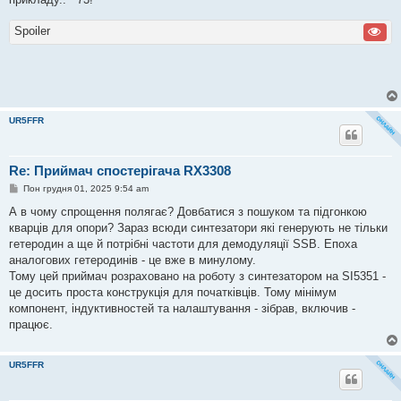
д
о
м
Spoiler
л
е
н
н
я
UR5FFR
Re: Приймач спостерігача RX3308
П
Пон грудня 01, 2025 9:54 am
о
в
А в чому спрощення полягає? Довбатися з пошуком та підгонкою
і
кварців для опори? Зараз всюди синтезатори які генерують не тільки
д
о
гетеродин а ще й потрібні частоти для демодуляції SSB. Епоха
м
аналогових гетеродинів - це вже в минулому.
л
е
Тому цей приймач розраховано на роботу з синтезатором на SI5351 -
н
це досить проста конструкція для початківців. Тому мінімум
н
я
компонент, індуктивностей та налаштування - зібрав, включив -
працює.
UR5FFR