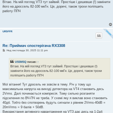
Вітаю. На мій погляд VT3 тут зайвий. Простіше і дешевше (!) замінити
його на дроссель 82-100 мкГн. Це, доречі, також трохи поліпшить
работу ППЧ
UR5FFR
Re: Приймач спостерігача RX3308
П
Нед листопада 30, 2025 11:11 pm
о
в
і
US5MSQ
писав:
↑
д
о
Вітаю. На мій погляд VT3 тут зайвий. Простіше і дешевше (!)
м
замінити його на дроссель 82-100 мкГн. Це, доречі, також трохи
л
е
поліпшить работу ППЧ
н
н
я
Мої вітання! Тут дросель не зовсім в тему. Річ у тому що
максимальна напруга на виході детектора на VT4 становить десь
2Vrms. Далі починається компресія. Тому сильно розганяти
підсилення по ВЧ-ПЧ не треба. У схемі яку я виклав воно становить
40дб. Тобто без спотворень будуть сигнали з рівнем 2Vrms-40dB =
20mVrms = 9 балів + 50dB.
Використання активного навантаження на VT3 дає десь на 1-2дб