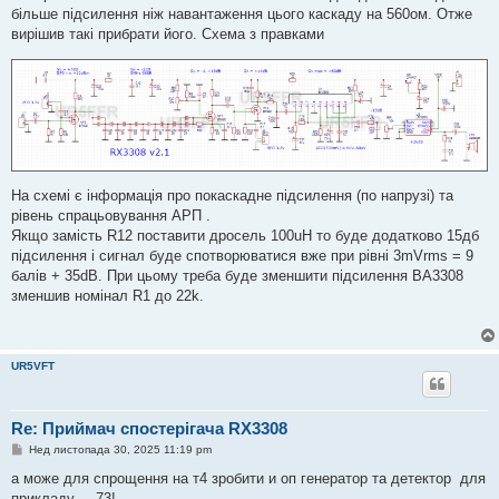
більше підсилення ніж навантаження цього каскаду на 560ом. Отже
вирішив такі прибрати його. Схема з правками
На схемі є інформація про покаскадне підсилення (по напрузі) та
рівень спрацьовування АРП .
Якщо замість R12 поставити дросель 100uH то буде додатково 15дб
підсилення і сигнал буде спотворюватися вже при рівні 3mVrms = 9
балів + 35dB. При цьому треба буде зменшити підсилення BA3308
зменшив номінал R1 до 22k.
UR5VFT
Re: Приймач спостерігача RX3308
П
Нед листопада 30, 2025 11:19 pm
о
в
а може для спрощення на т4 зробити и оп генератор та детектор для
і
прикладу.. 73!