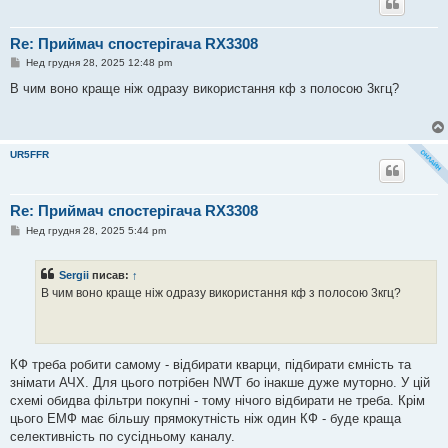
Re: Приймач спостерігача RX3308
П
Нед грудня 28, 2025 12:48 pm
о
в
В чим воно краще ніж одразу використання кф з полосою 3кгц?
і
д
о
м
л
UR5FFR
е
н
н
я
Re: Приймач спостерігача RX3308
П
Нед грудня 28, 2025 5:44 pm
о
в
і
Sergii
писав:
↑
д
о
В чим воно краще ніж одразу використання кф з полосою 3кгц?
м
л
е
н
н
я
КФ треба робити самому - відбирати кварци, підбирати ємність та
знімати АЧХ. Для цього потрібен NWT бо інакше дуже муторно. У цій
схемі обидва фільтри покупні - тому нічого відбирати не треба. Крім
цього ЕМФ має більшу прямокутність ніж один КФ - буде краща
селективність по сусідньому каналу.