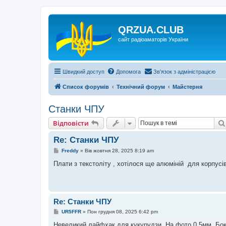
QRZUA.CLUB
сайт радіоаматорів України
Швидкий доступ
Допомога
Зв'язок з адміністрацією
Список форумів
Технічний форум
Майстерня
Станки ЧПУ
Відповісти
Re: Станки ЧПУ
П
Freddy
»
Вів жовтня 28, 2025 8:19 am
о
в
Плати з текстоліту , хотілося ще алюміній для корпусі
і
д
о
м
л
е
Re: Станки ЧПУ
н
н
П
UR5FFR
»
Пон грудня 08, 2025 6:42 pm
я
о
в
Невеликий лайфхак для кукурудзи. На фото 0,5мм. Бок