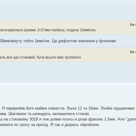
Вів
 затачувалася руками, 0.07мм глибина, подача 10мм\сек.
60мм/мінуту тобто 1мм/сек. Це дефолтне значення у флаткам.
Вів
ь все ще стоковий. Куча всього вже зроблено.
. Я переробив його майже повнiстю. Вали 12 та 16мм. Лінійні підшипники н
15мм. Шаговики та шпиндель залишилися стокові.
ча на стоковому 3018 я теж робив платы и рiзав фрезою 1.5мм. Але "дзи
знiмати по троху за прохiд. Я так и дюраль оброблюю.