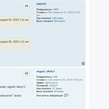
н
г
UR5FFR
а
о
і
р
Повідомлень:
1507
н
З нами з:
Пон вересня 12, 2022 4:04
и
ф
pm
о
Has thanked:
135 times
р
 грудня 09, 2025 1:11 am
Been thanked:
904 times
м
а
ц
і
я
к
о
 грудня 09, 2025 1:11 am
р
и
с
т
у
в
а
Д
ч
а
о
А
г
Андрій_UR3ILF
н
о
д
р
Повідомлень:
109
р
З нами з:
Суб жовтня 01, 2022 6:36 pm
и
і
Звідки:
Царичанка
й
Позивний:
UR3ILF
ові гарної якості.
_
Has thanked:
27 times
U
Been thanked:
85 times
R
К
линьколо" воно
3
Контактна інформація:
о
I
н
L
т
F
а
к