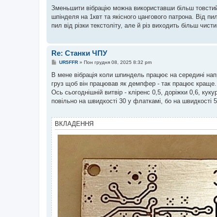
о
в
Зменьшити вібрацію можна використавши більш товстий 
і
шпінделя на 1квт та якісного цангового патрона. Від п
д
о
пил від різки текстоліту, але й різ виходить більш чисти
м
л
е
н
Re: Станки ЧПУ
н
я
П
UR5FFR
»
Пон грудня 08, 2025 8:32 pm
о
в
В мене вібрація коли шпиндель працює на середині на
і
груз щоб він працював як демпфер - так працює краще.
д
о
Ось сьогоднішній витвір - кліренс 0,5, доріжки 0,6, кук
м
повільно на швидкості 30 у флаткамі, бо на швидкості 
л
е
н
н
ВКЛАДЕННЯ
я