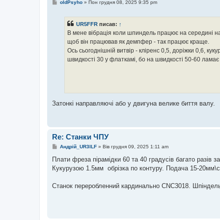
П
oldPsyho
»
Пон грудня 08, 2025 9:35 pm
о
в
і
UR5FFR
писав:
↑
д
о
В мене вібрація коли шпиндель працює на середині н
м
щоб він працював як демпфер - так працює краще.
л
е
Ось сьогоднішній витвір - кліренс 0,5, доріжки 0,6, ку
н
швидкості 30 у флаткамі, бо на швидкості 50-60 ламає
н
я
Затонкі направляючі або у двигуна велике биття валу.
Re: Станки ЧПУ
П
Андрій_UR3ILF
»
Вів грудня 09, 2025 1:11 am
о
в
Плати фреза пiрамiдки 60 та 40 градусiв багато разiв 
і
Кукурузою 1.5мм обрiзка по контуру. Подача 15-20мм\се
д
о
м
Станок переробленний кардинально CNC3018. Шпiндель 
л
е
н
н
я