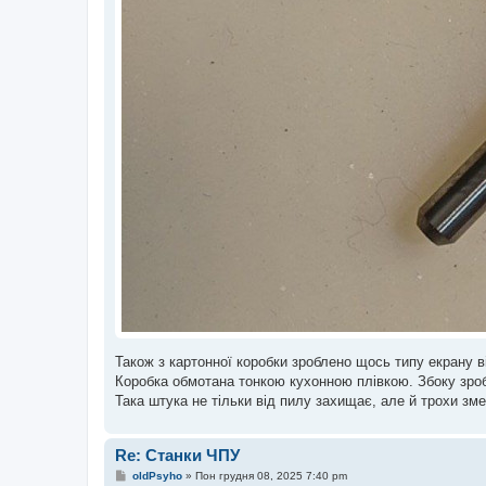
Також з картонної коробки зроблено щось типу екрану ві
Коробка обмотана тонкою кухонною плівкою. Збоку зроб
Така штука не тільки від пилу захищає, але й трохи з
Re: Станки ЧПУ
П
oldPsyho
»
Пон грудня 08, 2025 7:40 pm