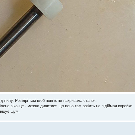
д пилу. Розмірі такі щоб повністю накривала станок.
лено віконце - можна дивитися що воно там робить не підіймая коробки.
меншує шум.