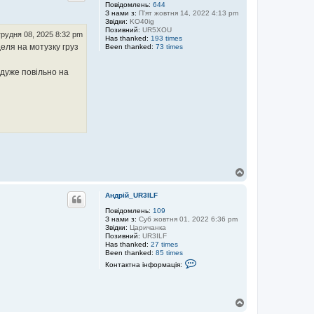
р
Повідомлень:
644
З нами з:
П'ят жовтня 14, 2022 4:13 pm
и
Звідки:
KO40ig
Позивний:
UR5XOU
грудня 08, 2025 8:32 pm
Has thanked:
193 times
еля на мотузку груз
Been thanked:
73 times
е дуже повільно на
Д
о
г
Андрій_UR3ILF
о
р
Повідомлень:
109
З нами з:
Суб жовтня 01, 2022 6:36 pm
и
Звідки:
Царичанка
Позивний:
UR3ILF
Has thanked:
27 times
Been thanked:
85 times
К
Контактна інформація:
о
н
т
а
Д
к
о
т