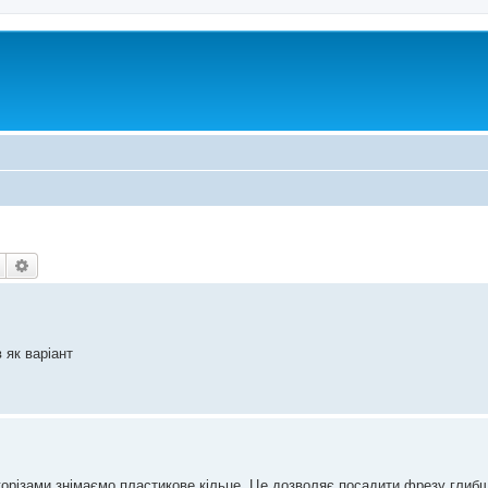
Пошук
Розширений пошук
в як варіант
орізами знімаємо пластикове кільце. Це дозволяє посадити фрезу глибш