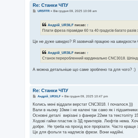
Re: Станки ЧПУ
П
UR5FFR
»
Вів грудня 09, 2025 10:08 am
о
в
і
Андрій_UR3ILF
писав:
↑
д
о
Плати фреза пiрамiдки 60 та 40 градусiв багато разiв
м
л
е
Це не дуже швидко? Я зазвичай працюю на швидкости 
н
н
я
Андрій_UR3ILF
писав:
↑
Станок переробленний кардинально CNC3018. Шпiндел
А можна детальніше що саме зроблено та для чого? :)
Re: Станки ЧПУ
П
Андрій_UR3ILF
»
Вів грудня 09, 2025 10:47 pm
о
в
Колись мені віддали верстат CNC3018. I почалося.)))
і
Вали в ньому 10мм і не калені так само як і підшипники
д
о
Основні деталi вирізані з фанери 22мм та текстоліту 
м
Ходові гайки пластик із 3Д принтерів. Люфтiв нема. Хо
л
е
добре. Не треба на прохiд все прорiзати. Часто краще 
н
Це для фольги та надписiв фрези. Вони надiйнi.
н
я