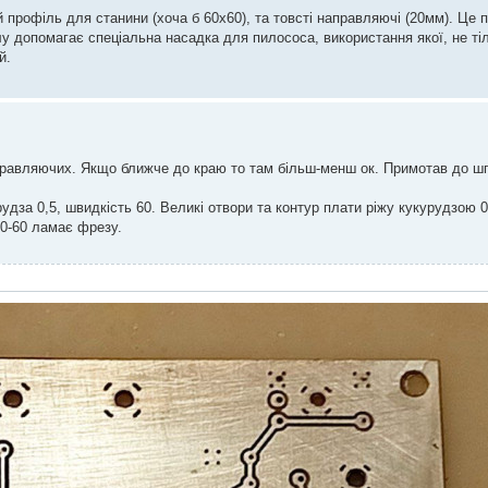
профіль для станини (хоча б 60х60), та товсті направляючі (20мм). Це п
илу допомагає спеціальна насадка для пилососа, використання якої, не ті
й.
правляючих. Якщо ближче до краю то там більш-менш ок. Примотав до ш
урудза 0,5, швидкість 60. Великі отвори та контур плати ріжу кукурудзою 
50-60 ламає фрезу.