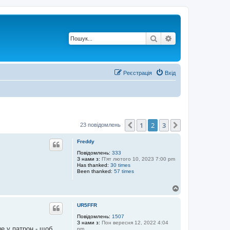
Пошук
Розширений по
Реєстрація
Вхід
1
2
3
Поперед.
Далі
23 повідомлень
Freddy
Повідомлень:
333
З нами з:
П'ят лютого 10, 2023 7:00 pm
Has thanked:
30 times
Been thanked:
57 times
Д
о
г
UR5FFR
о
р
Повідомлень:
1507
З нами з:
Пон вересня 12, 2022 4:04
и
е у патрон - щоб
pm