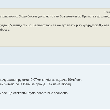
Пон 
аправляючих. Якщо ближче до краю то там більш-менш ок. Примотав до шпинд
курудза 0,5, швидкість 60. Великі отвори та контур плати ріжу кукурудзою 0,7 ал
 фрезу.
затачувалася руками, 0.07мм глибина, подача 10мм\сек.
к знiмаю по 0.15мм за прохiд. Так нема вiбрацii.
все ще стоковий. Куча всього вже зроблено.