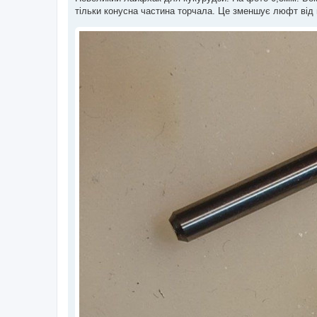
і
тільки конусна частина торчала. Це зменшує люфт від 
д
о
м
л
е
н
н
я