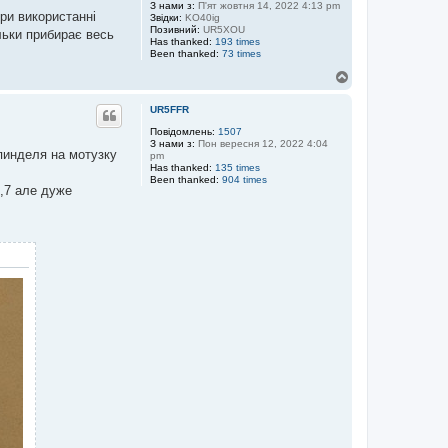
З нами з:
П'ят жовтня 14, 2022 4:13 pm
и
ри використанні
Звідки:
KO40ig
Позивний:
UR5XOU
льки прибирає весь
Has thanked:
193 times
Been thanked:
73 times
Д
о
г
UR5FFR
о
р
Повідомлень:
1507
З нами з:
Пон вересня 12, 2022 4:04
и
пинделя на мотузку
pm
Has thanked:
135 times
Been thanked:
904 times
0,7 але дуже