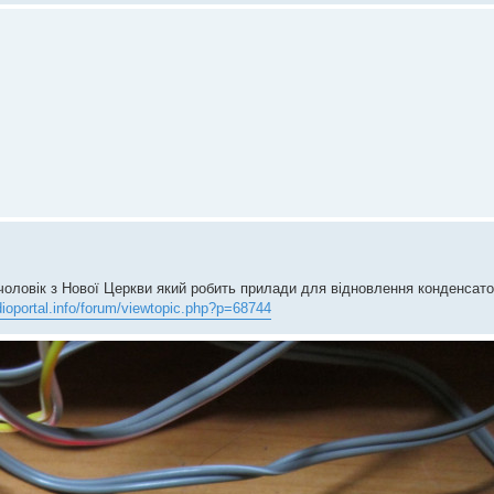
оловік з Нової Церкви який робить прилади для відновлення конденсато
dioportal.info/forum/viewtopic.php?p=68744