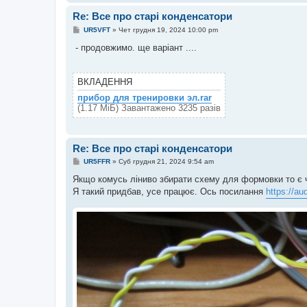
Re: Все про старі конденсатори
П
UR5VFT
»
Чет грудня 19, 2024 10:00 pm
о
в
- продовжимо. ще варіант ....
і
д
о
м
ВКЛАДЕННЯ
л
е
прибор для тренировки эл.rar
н
(1.17 МіБ) Завантажено 3235 разів
н
я
Re: Все про старі конденсатори
П
UR5FFR
»
Суб грудня 21, 2024 9:54 am
о
в
Якщо комусь ліниво збирати схему для формовки то є ч
і
Я такий придбав, усе працює. Ось посилання
https://au
д
о
м
л
е
н
н
я