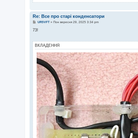
Re: Все про старі конденсатори
П
UR5VFT
»
Пон вересня 29, 2025 3:34 pm
о
в
73!
і
д
о
м
ВКЛАДЕННЯ
л
е
н
н
я