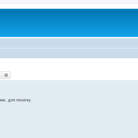
Пошук
Розширений пошук
ає. для початку.