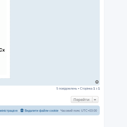
Д
о
5 повідомлень • Сторінка
1
з
1
г
о
р
Перейти
и
дміністрацією
Видалити файли cookie
Часовий пояс
UTC+03:00