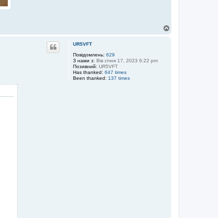
Д
о
г
UR5VFT
о
р
Повідомлень:
629
З нами з:
Вів січня 17, 2023 6:22 pm
и
Позивний:
UR5VFT
Has thanked:
647 times
Been thanked:
137 times