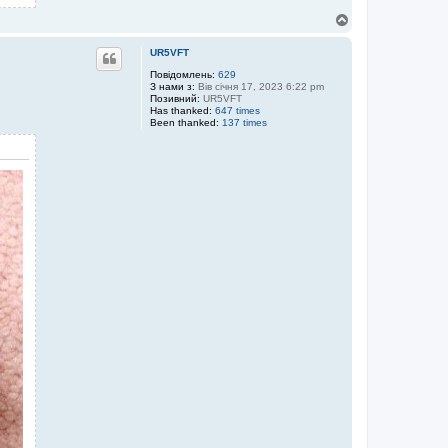
Д
о
г
UR5VFT
о
р
Повідомлень:
629
З нами з:
Вів січня 17, 2023 6:22 pm
и
Позивний:
UR5VFT
Has thanked:
647 times
Been thanked:
137 times