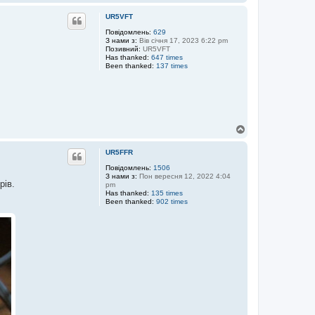
о
г
UR5VFT
о
р
Повідомлень:
629
З нами з:
Вів січня 17, 2023 6:22 pm
и
Позивний:
UR5VFT
Has thanked:
647 times
Been thanked:
137 times
Д
о
г
UR5FFR
о
р
Повідомлень:
1506
З нами з:
Пон вересня 12, 2022 4:04
и
рів.
pm
Has thanked:
135 times
Been thanked:
902 times