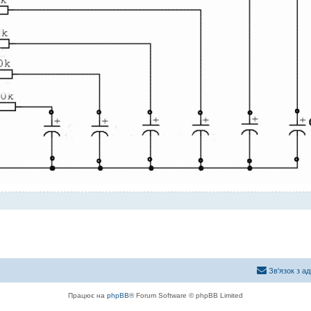
Зв'язок з а
Працює на
phpBB
® Forum Software © phpBB Limited