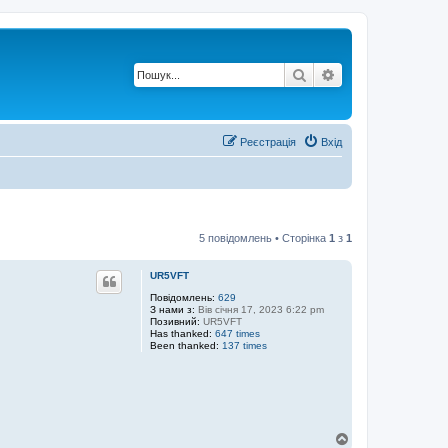
Пошук
Розширений по
Реєстрація
Вхід
5 повідомлень • Сторінка
1
з
1
UR5VFT
Повідомлень:
629
З нами з:
Вів січня 17, 2023 6:22 pm
Позивний:
UR5VFT
Has thanked:
647 times
Been thanked:
137 times
Д