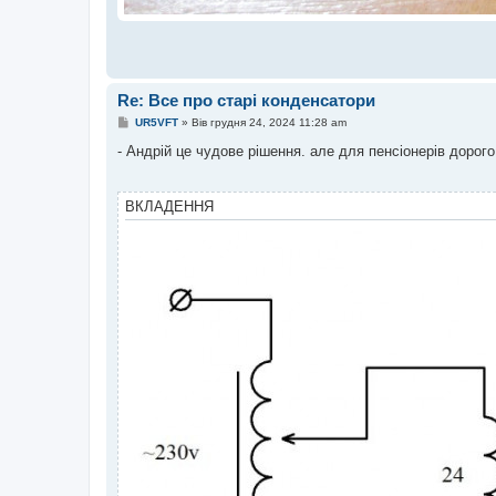
Re: Все про старі конденсатори
П
UR5VFT
»
Вів грудня 24, 2024 11:28 am
о
в
- Андрій це чудове рішення. але для пенсіонерів дорого
і
д
о
м
ВКЛАДЕННЯ
л
е
н
н
я