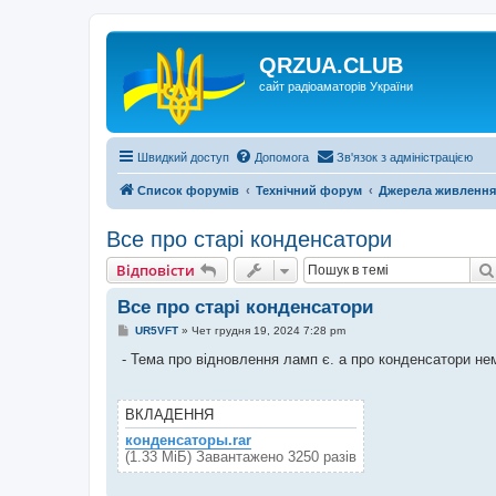
QRZUA.CLUB
сайт радіоаматорів України
Швидкий доступ
Допомога
Зв'язок з адміністрацією
Список форумів
Технічний форум
Джерела живлення
Все про старі конденсатори
Відповісти
Все про старі конденсатори
П
UR5VFT
»
Чет грудня 19, 2024 7:28 pm
о
в
- Тема про відновлення ламп є. а про конденсатори нем
і
д
о
м
ВКЛАДЕННЯ
л
е
конденсаторы.rar
н
(1.33 МіБ) Завантажено 3250 разів
н
я